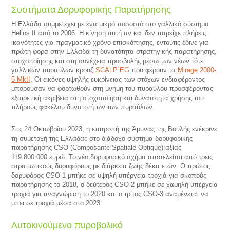
Συστήματα Δορυφορικής Παρατήρησης
Η Ελλάδα συμμετέχει με ένα μικρό ποσοστό στο γαλλικό σύστημα
Helios II από το 2006. Η κίνηση αυτή αν και δεν παρείχε πλήρεις
ικανότητες για πραγματικό χρόνο επισκόπησης, εντούτις έδινε για
πρώτη φορά στην Ελλάδα τη δυνατότητα στρατηγικής παρατήρησης,
στοχοποίησης και στη συνέχεια προσβολής μέσω των νέων τότε
γαλλικών πυραύλων κρουζ
SCALP EG
που φέρουν τα
Mirage 2000-
5 MkII
. Οι εικόνες υψηλής ευκρίνειας των στόχων ενδιαφέροντος
μπορούσαν να φορτωθούν στη μνήμη του πυραύλου προσφέροντας
εξαιρετική ακρίβεια στη στοχοποίηση και δυνατότητα χρήσης του
πλήρους φακέλου δυνατοτήτων των πυραύλων.
Στις 24 Οκτωβρίου 2023, η επιτροπή της Άμυνας της Βουλής ενέκρινε
τη συμετοχή της Ελλάδας στο διάδοχο σύστημα δορυφορικής
παρατήρησης CSO (Composante Spatiale Optique) αξίας
119.800.000 ευρώ. Το νέο δορυφορικό σχήμα αποτελείται από τρεις
στρατιωτικούς δορυφόρους με διάρκεια ζωής δέκα ετών. Ο πρώτος
δορυφόρος CSO-1 μπήκε σε υψηλή υπέργεια τροχιά για σκοπούς
παρατήρησης το 2018, ο δεύτερος CSO-2 μπήκε σε χαμηλή υπέργεια
τροχιά για αναγνώριση το 2020 και ο τρίτος CSO-3 αναμένεται να
μπει σε τροχιά μέσα στο 2023.
Αυτοκινούμενο πυροβολικό