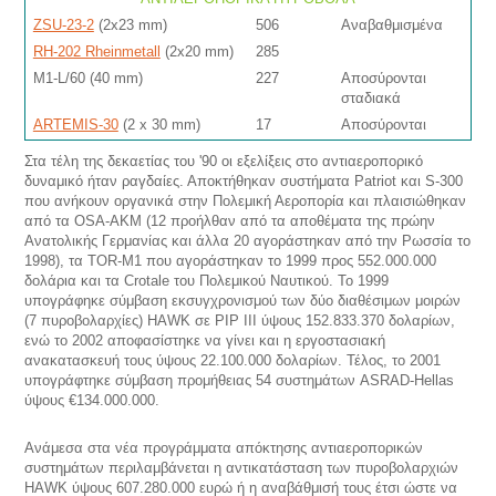
ZSU-23-2
(2x23 mm)
506
Αναβαθμισμένα
RH-202 Rheinmetall
(2x20 mm)
285
M1-L/60 (40 mm)
227
Αποσύρονται
σταδιακά
ARTEMIS-30
(2 x 30 mm)
17
Αποσύρονται
Στα τέλη της δεκαετίας του '90 οι εξελίξεις στο αντιαεροπορικό
δυναμικό ήταν ραγδαίες. Αποκτήθηκαν συστήματα Patriot και S-300
που ανήκουν οργανικά στην Πολεμική Αεροπορία και πλαισιώθηκαν
από τα OSA-AKM (12 προήλθαν από τα αποθέματα της πρώην
Ανατολικής Γερμανίας και άλλα 20 αγοράστηκαν από την Ρωσσία το
1998), τα TOR-M1 που αγοράστηκαν το 1999 προς 552.000.000
δολάρια και τα Crotale του Πολεμικού Ναυτικού. Το 1999
υπογράφηκε σύμβαση εκσυγχρονισμού των δύο διαθέσιμων μοιρών
(7 πυροβολαρχίες) HAWK σε PIP III ύψους 152.833.370 δολαρίων,
ενώ το 2002 αποφασίστηκε να γίνει και η εργοστασιακή
ανακατασκευή τους ύψους 22.100.000 δολαρίων. Τέλος, το 2001
υπογράφτηκε σύμβαση προμήθειας 54 συστημάτων ASRAD-Hellas
ύψους €134.000.000.
Ανάμεσα στα νέα προγράμματα απόκτησης αντιαεροπορικών
συστημάτων περιλαμβάνεται η αντικατάσταση των πυροβολαρχιών
HAWK ύψους 607.280.000 ευρώ ή η αναβάθμισή τους έτσι ώστε να