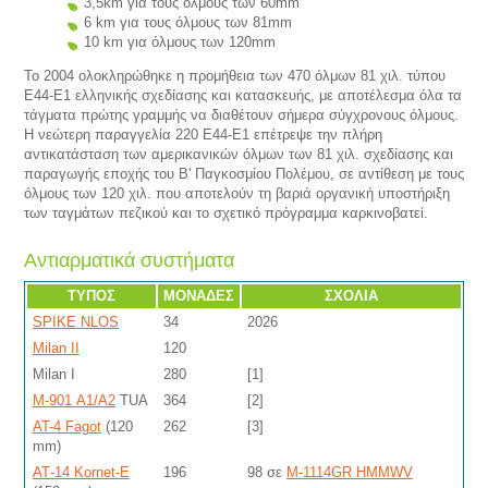
3,5km για τους όλμους των 60mm
6 km για τους όλμους των 81mm
10 km για όλμους των 120mm
Το 2004 ολοκληρώθηκε η προμήθεια των 470 όλμων 81 χιλ. τύπου
Ε44-Ε1 ελληνικής σχεδίασης και κατασκευής, με αποτέλεσμα όλα τα
τάγματα πρώτης γραμμής να διαθέτουν σήμερα σύγχρονους όλμους.
Η νεώτερη παραγγελία 220 Ε44-Ε1 επέτρεψε την πλήρη
αντικατάσταση των αμερικανικών όλμων των 81 χιλ. σχεδίασης και
παραγωγής εποχής του Β' Παγκοσμίου Πολέμου, σε αντίθεση με τους
όλμους των 120 χιλ. που αποτελούν τη βαριά οργανική υποστήριξη
των ταγμάτων πεζικού και το σχετικό πρόγραμμα καρκινοβατεί.
Αντιαρματικά συστήματα
ΤΥΠΟΣ
ΜΟΝΑΔΕΣ
ΣΧΟΛΙΑ
SPIKE NLOS
34
2026
Milan ΙΙ
120
Milan Ι
280
[1]
M-901 Α1/Α2
TUA
364
[2]
AT-4 Fagot
(120
262
[3]
mm)
ΑΤ-14 Kornet-E
196
98 σε
M-1114GR HMMWV