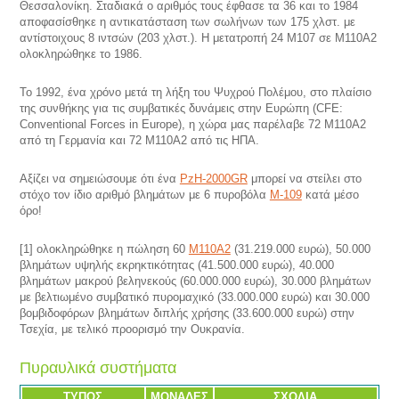
Θεσσαλονίκη. Σταδιακά ο αριθμός τους έφθασε τα 36 και το 1984
αποφασίσθηκε η αντικατάσταση των σωλήνων των 175 χλστ. με
αντίστοιχους 8 ιντσών (203 χλστ.). Η μετατροπή 24 Μ107 σε M110A2
ολοκληρώθηκε το 1986.
Το 1992, ένα χρόνο μετά τη λήξη του Ψυχρού Πολέμου, στο πλαίσιο
της συνθήκης για τις συμβατικές δυνάμεις στην Ευρώπη (CFE:
Conventional Forces in Europe), η χώρα μας παρέλαβε 72 M110A2
από τη Γερμανία και 72 M110A2 από τις ΗΠΑ.
Αξίζει να σημειώσουμε ότι ένα
PzH-2000GR
μπορεί να στείλει στο
στόχο τον ίδιο αριθμό βλημάτων με 6 πυροβόλα
Μ-109
κατά μέσο
όρο!
[1] ολοκληρώθηκε η πώληση 60
Μ110A2
(31.219.000 ευρώ), 50.000
βλημάτων υψηλής εκρηκτικότητας (41.500.000 ευρώ), 40.000
βλημάτων μακρού βεληνεκούς (60.000.000 ευρώ), 30.000 βλημάτων
με βελτιωμένο συμβατικό πυρομαχικό (33.000.000 ευρώ) και 30.000
βομβιδοφόρων βλημάτων διπλής χρήσης (33.600.000 ευρώ) στην
Τσεχία, με τελικό προορισμό την Ουκρανία.
Πυραυλικά συστήματα
ΤΥΠΟΣ
ΜΟΝΑΔΕΣ
ΣΧΟΛΙΑ