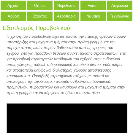
Αρχική
Θητεία
Νομοθεσία
Forum
Ασφάλεια
Άρθρα
Στρατός
Αεροπορία
Ναυτικό
Τεχνολογία
Εξοπλισμός Πυροβολικού
Η χρήση του πυροβολικού έχει ως σκοπό την παροχή άμεσων πυρών
υποστήριξης στα μαχόμενα τμήματα στην πρώτη γραμμή και την
παροχή στρατηγικών πυρών βαθειά πίσω από τις γραμμές του
εχθρού, είτε για προσβολή θέσεων συγκέντρωσης στρατευμάτων, είτε
για προσβολή στρατηγικών υποδομών του εχθρού στην ενδοχώρα
όπως γέφυρες, τούνελ, σιδηροδρομικό και οδικό δίκτυο, ναύσταθμοι
και στρατόπεδα καθώς και διυλιστήρια, χώρους αποθήκευσης
καυσίμων κ.α. Προσβολή στρατηγικών στόχων με σκοπό να
αποκόψουν την εφοδιαστική αλυσίδα ανθρώπινου δυναμικού,
προμηθειών, πυρομαχικών και καυσίμων στα μαχόμενα τμήματα στην
πρώτη γραμμή και να κάμψουν το ηθικό του αντιπάλου.