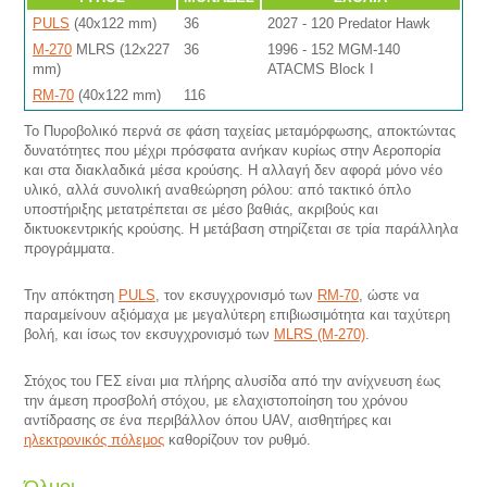
PULS
(40x122 mm)
36
2027 - 120 Predator Hawk
M-270
MLRS (12x227
36
1996 - 152 MGM-140
mm)
ATACMS Block Ι
RM-70
(40x122 mm)
116
Το Πυροβολικό περνά σε φάση ταχείας μεταμόρφωσης, αποκτώντας
δυνατότητες που μέχρι πρόσφατα ανήκαν κυρίως στην Αεροπορία
και στα διακλαδικά μέσα κρούσης. Η αλλαγή δεν αφορά μόνο νέο
υλικό, αλλά συνολική αναθεώρηση ρόλου: από τακτικό όπλο
υποστήριξης μετατρέπεται σε μέσο βαθιάς, ακριβούς και
δικτυοκεντρικής κρούσης. Η μετάβαση στηρίζεται σε τρία παράλληλα
προγράμματα.
Την απόκτηση
PULS
, τον εκσυγχρονισμό των
RM-70
, ώστε να
παραμείνουν αξιόμαχα με μεγαλύτερη επιβιωσιμότητα και ταχύτερη
βολή, και ίσως τον εκσυγχρονισμό των
MLRS (M-270)
.
Στόχος του ΓΕΣ είναι μια πλήρης αλυσίδα από την ανίχνευση έως
την άμεση προσβολή στόχου, με ελαχιστοποίηση του χρόνου
αντίδρασης σε ένα περιβάλλον όπου UAV, αισθητήρες και
ηλεκτρονικός πόλεμος
καθορίζουν τον ρυθμό.