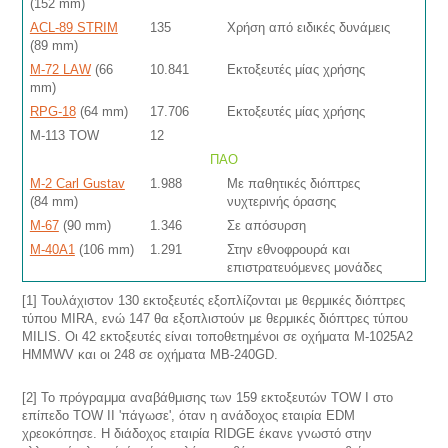
(152 mm)
ACL-89 STRIM
135
Χρήση από ειδικές δυνάμεις
(89 mm)
M-72 LAW
(66
10.841
Εκτοξευτές μίας χρήσης
mm)
RPG-18
(64 mm)
17.706
Εκτοξευτές μίας χρήσης
M-113 TOW
12
ΠΑΟ
M-2 Carl Gustav
1.988
Mε παθητικές διόπτρες
(84 mm)
νυχτερινής όρασης
M-67
(90 mm)
1.346
Σε απόσυρση
M-40A1
(106 mm)
1.291
Στην εθνοφρουρά και
επιστρατευόμενες μονάδες
[1] Τουλάχιστον 130 εκτοξευτές εξοπλίζονται με θερμικές διόπτρες
τύπου MIRA, ενώ 147 θα εξοπλιστούν με θερμικές διόπτρες τύπου
MILIS. Οι 42 εκτοξευτές είναι τοποθετημένοι σε οχήματα M-1025A2
HMMWV και οι 248 σε οχήματα MB-240GD.
[2] Το πρόγραμμα αναβάθμισης των 159 εκτοξευτών TOW I στο
επίπεδο TOW II 'πάγωσε', όταν η ανάδοχος εταιρία EDM
χρεοκόπησε. Η διάδοχος εταιρία RIDGE έκανε γνωστό στην