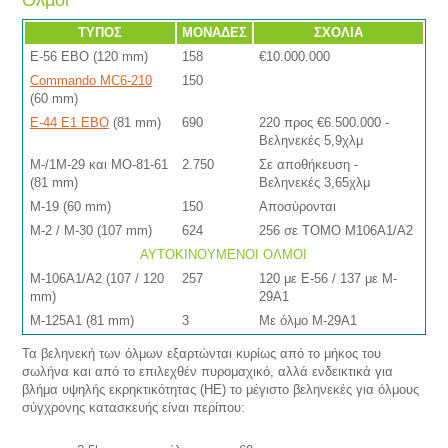
Όλμοι
ΤΥΠΟΣ
ΜΟΝΑΔΕΣ
ΣΧΟΛΙΑ
E-56 EBO (120 mm)
158
€10.000.000
Commando MC6-210
150
(60 mm)
E-44 E1 EBO
(81 mm)
690
220 προς €6.500.000 -
Βεληνεκές 5,9χλμ
M-/1M-29 και MO-81-61
2.750
Σε αποθήκευση -
(81 mm)
Βεληνεκές 3,65χλμ
M-19 (60 mm)
150
Αποσύρονται
M-2 / Μ-30 (107 mm)
624
256 σε ΤΟΜΟ Μ106Α1/Α2
ΑΥΤΟΚΙΝΟΥΜΕΝΟΙ ΟΛΜΟΙ
M-106A1/A2 (107 / 120
257
120 με E-56 / 137 με M-
mm)
29A1
M-125A1 (81 mm)
3
Με όλμο M-29A1
Τα βεληνεκή των όλμων εξαρτώνται κυρίως από το μήκος του
σωλήνα και από το επιλεχθέν πυρομαχικό, αλλά ενδεικτικά για
βλήμα υψηλής εκρηκτικότητας (ΗΕ) το μέγιστο βεληνεκές για όλμους
σύγχρονης κατασκευής είναι περίπου: