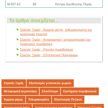
M-557 A2
68
Κέντρα Διεύθυνσης Πυρός
Το άρθρο συνεχίζεται...
Στρατός Ξηράς - Άρματα μάχης, τεθωρακισμένα και
αεροπορία στρατού
Στρατός Ξηράς - Αντιαρματικό, αντιαεροπορικό και
πυραυλικό πυροβολικό
Στρατός Ξηράς - Ραντάρ πυροβολικού
Στρατός Ξηράς - Εξοπλιστικό Πρόγραμμα
Στρατός Ξηράς
Εξοπλισμός γειτονικών χωρών
Μεταφορικά αεροσκάφη
Ελικόπτερα
Συστήματα πυροβολικού
Άρματα μάχης
Τεθωρακισμένα
Εξοπλισμός Πεζικού
Αντιαρματικά όπλα
Αντιαεροπορικά συστήματα
Όπλα και Σώματα