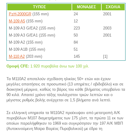
ΤΥΠΟΣ
ΜΟΝΑΔΕΣ
ΣΧΟΛΙΑ
PzH-2000GR
(155 mm)
24
2001
M-109 A5
(155 mm)
12
M-109 A3 G/EA2 (155 mm)
223
2003
M-109 A3 G/EA1 (155 mm)
50
2001
M-109 A2 (155 mm)
84
M-109 A1Β (155 mm)
51
M-110 A2
(203 mm)
145
[1]
Οροφή CFE:
1.920 πυροβόλα άνω των 100 χιλ.
Τα M110A2 αποτελούν σχεδίαση ηλικίας 50+ ετών και έχουν
μεγάλες απαιτήσεις σε προσωπικό (13 υπηρέτες / οβιδοβόλο) και σε
διοικητική μέριμνα, καθώς το βάρος του κάθε βλήματος υπερβαίνει τα
90 κιλά. Απαιτεί χρόνο τάξης τουλάχιστον τριών λεπτών και ο
μέγιστος ρυθμός βολής ανέρχεται σε 1,5 βλήματα ανά λεπτό.
Σε ελληνική υπηρεσία τα M110A2 προέκυψαν από μετατροπή A/K
πυροβόλων M107 διαμετρήματος των 175 χλστ, τα πρώτα 11 εκ των
οποίων παραλήφθηκαν το 1969 και συγκρότησαν την 197 Α/Κ ΜΒΠ
(Αυτοκινούμενη Μοίρα Βαρέος Πυροβολικού) με έδρα τη