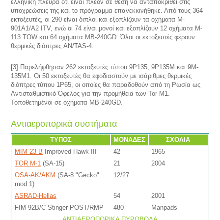
ελληνική πλευρά ότι είναι πλέον σε θέση να ανταποκριθεί στις
υποχρεώσεις της και το πρόγραμμα επανεκκινήθηκε. Από τους 364
εκτοξευτές, οι 290 είναι διπλοί και εξοπλίζουν τα οχήματα M-
901A1/A2 ITV, ενώ οι 74 είναι μονοί και εξοπλίζουν 12 οχήματα M-
113 TOW και 64 οχήματα MB-240GD. Όλοι οι εκτοξευτές φέρουν
θερμικές διόπτρες AN/TAS-4.
[3] Παρελήφθησαν 262 εκτοξευτές τύπου 9P135, 9P135M και 9M-
135M1. Οι 50 εκτοξευτές θα εφοδιαστούν με ισάριθμες θερμικές
διόπτρες τύπου 1P65, οι οποίες θα παραδοθούν από τη Ρωσία ως
Αντισταθμιστικό Όφελος για την προμήθεια των Tor-M1.
Τοποθετημένοι σε οχήματα MB-240GD.
Αντιαεροπορικά συστήματα
ΤΥΠΟΣ
ΜΟΝΑΔΕΣ
ΣΧΟΛΙΑ
MIM 23-B
Improved Hawk III
42
1965
TOR M-1
(SA-15)
21
2004
OSA-AK/ΑΚM
(SA-8 "Gecko"
12/27
mod 1)
ASRAD-Hellas
54
2001
FIM-92B/C Stinger-POST/RMP
480
Manpads
ΑΝΤΙΑΕΡΟΠΟΡΙΚΑ ΠΥΡΟΒΟΛΑ