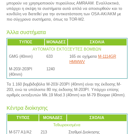
μπορούν να χρησιμοποιούν πυραύλους AMRAAM. Εναλλακτικά,
υπάρχει η σκέψη τα συστήματα αυτά απλά να αποσυρθούν και το
κονδύλη να διατεθεί για την αντικατάσταση των OSA-AK/ΑΚΜ με
πιο σύγχρονα συστήματα, όπως τα TOR-M2.
Άλλα συστήματα
ΤΥΠΟΣ
ΜΟΝΑΔΕΣ
ΣΧΟΛΙΑ
ΑΥΤΟΜΑΤΟΙ ΕΚΤΟΞΕΥΤΕΣ ΒΟΜΒΩΝ
GMG (40mm)
633
165 σε οχήματα
M-1114GR
HMMWV
M-203/-203PI
1240
(40mm)
Τα 1.160 βομβιδοβόλα M-203/-203PI (40mm) είναι της έκδοσης M-
203, ενώ τα υπόλοιπα 80 της έκδοσης M-203PI. Υπάρχει επίσης
αριθμός εκτοξευτών Mk.19 Mod.3 (40mm) και M-79 Blooper (40mm).
Κέντρα διοίκησης
ΤΥΠΟΣ
ΜΟΝΑΔΕΣ
ΣΧΟΛΙΑ
Τεθωρακισμένα
M-577 A1/A2
213
Σταθμοί Διοίκησης