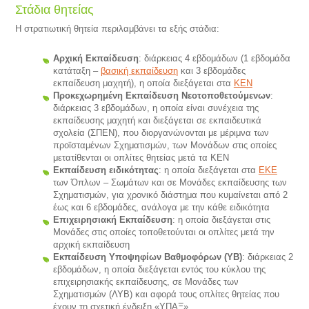
Στάδια θητείας
Η στρατιωτική θητεία περιλαμβάνει τα εξής στάδια:
Αρχική Εκπαίδευση
: διάρκειας 4 εβδομάδων (1 εβδομάδα
κατάταξη –
βασική εκπαίδευση
και 3 εβδομάδες
εκπαίδευση μαχητή), η οποία διεξάγεται στα
ΚΕΝ
Προκεχωρημένη Εκπαίδευση Νεοτοποθετούμενων
:
διάρκειας 3 εβδομάδων, η οποία είναι συνέχεια της
εκπαίδευσης μαχητή και διεξάγεται σε εκπαιδευτικά
σχολεία (ΣΠΕΝ), που διοργανώνονται με μέριμνα των
προϊσταμένων Σχηματισμών, των Μονάδων στις οποίες
μετατίθενται οι οπλίτες θητείας μετά τα ΚΕΝ
Εκπαίδευση ειδικότητας
: η οποία διεξάγεται στα
ΕΚΕ
των Όπλων – Σωμάτων και σε Μονάδες εκπαίδευσης των
Σχηματισμών, για χρονικό διάστημα που κυμαίνεται από 2
έως και 6 εβδομάδες, ανάλογα με την κάθε ειδικότητα
Επιχειρησιακή Εκπαίδευση
: η οποία διεξάγεται στις
Μονάδες στις οποίες τοποθετούνται οι οπλίτες μετά την
αρχική εκπαίδευση
Εκπαίδευση Υποψηφίων Βαθμοφόρων (ΥΒ)
: διάρκειας 2
εβδομάδων, η οποία διεξάγεται εντός του κύκλου της
επιχειρησιακής εκπαίδευσης, σε Μονάδες των
Σχηματισμών (ΛΥΒ) και αφορά τους οπλίτες θητείας που
έχουν τη σχετική ένδειξη «ΥΠΑΞ»