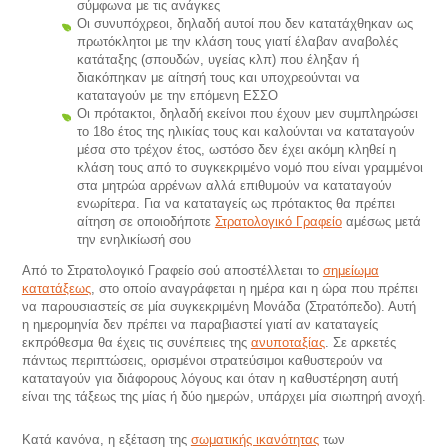
σύμφωνα με τις ανάγκες
Οι συνυπόχρεοι, δηλαδή αυτοί που δεν κατατάχθηκαν ως
πρωτόκλητοι με την κλάση τους γιατί έλαβαν αναβολές
κατάταξης (σπουδών, υγείας κλπ) που έληξαν ή
διακόπηκαν με αίτησή τους και υποχρεούνται να
καταταγούν με την επόμενη ΕΣΣΟ
Οι πρότακτοι, δηλαδή εκείνοι που έχουν μεν συμπληρώσει
το 18ο έτος της ηλικίας τους και καλούνται να καταταγούν
μέσα στο τρέχον έτος, ωστόσο δεν έχει ακόμη κληθεί η
κλάση τους από το συγκεκριμένο νομό που είναι γραμμένοι
στα μητρώα αρρένων αλλά επιθυμούν να καταταγούν
ενωρίτερα. Για να καταταγείς ως πρότακτος θα πρέπει
αίτηση σε οποιοδήποτε
Στρατολογικό Γραφείο
αμέσως μετά
την ενηλικίωσή σου
Από το Στρατολογικό Γραφείο σού αποστέλλεται το
σημείωμα
κατατάξεως
, στο οποίο αναγράφεται η ημέρα και η ώρα που πρέπει
να παρουσιαστείς σε μία συγκεκριμένη Μονάδα (Στρατόπεδο). Αυτή
η ημερομηνία δεν πρέπει να παραβιαστεί γιατί αν καταταγείς
εκπρόθεσμα θα έχεις τις συνέπειες της
ανυποταξίας
. Σε αρκετές
πάντως περιπτώσεις, ορισμένοι στρατεύσιμοι καθυστερούν να
καταταγούν για διάφορους λόγους και όταν η καθυστέρηση αυτή
είναι της τάξεως της μίας ή δύο ημερών, υπάρχει μία σιωπηρή ανοχή.
Κατά κανόνα, η εξέταση της
σωματικής ικανότητας
των