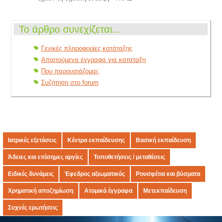
Το άρθρο συνεχίζεται...
Γενικές πληροφορίες κατάταξης
Απαιτούμενα έγγραφα για καταταξη
Που παρουσιάζομαι;
Συζήτηση στο forum
Ιατρικές εξετάσεις
Κέντρα εκπαίδευσης
Βασική εκπαίδευση
Άδειες και επίσημες αργίες
Τοποθετήσεις / μεταθέσεις
Ειδικές δυνάμεις
Έφεδρος αξιωματικός
Ρουσφέτια και βύσματα
Χρηματική αποζημίωση
Ατομικά έγγραφα
Μετεκπαίδευση
Συχνές ερωτήσεις