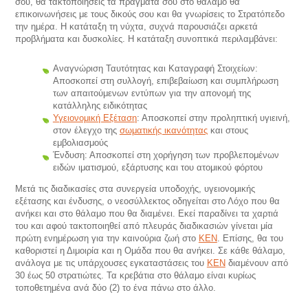
σου, θα τακτοποιήσεις τα πράγματά σου στο θάλαμο θα
επικοινωνήσεις με τους δικούς σου και θα γνωρίσεις το Στρατόπεδο
την ημέρα. Η κατάταξη τη νύχτα, συχνά παρουσιάζει αρκετά
προβλήματα και δυσκολίες. Η κατάταξη συνοπτικά περιλαμβάνει:
Αναγνώριση Ταυτότητας και Καταγραφή Στοιχείων:
Αποσκοπεί στη συλλογή, επιβεβαίωση και συμπλήρωση
των απαιτούμενων εντύπων για την απονομή της
κατάλληλης ειδικότητας
Υγειονομική Εξέταση
: Αποσκοπεί στην προληπτική υγιεινή,
στον έλεγχο της
σωματικής ικανότητας
και στους
εμβολιασμούς
Ένδυση: Αποσκοπεί στη χορήγηση των προβλεπομένων
ειδών ιματισμού, εξάρτυσης και του ατομικού φόρτου
Μετά τις διαδικασίες στα συνεργεία υποδοχής, υγειονομικής
εξέτασης και ένδυσης, ο νεοσύλλεκτος οδηγείται στο Λόχο που θα
ανήκει και στο θάλαμο που θα διαμένει. Εκεί παραδίνει τα χαρτιά
του και αφού τακτοποιηθεί από πλευράς διαδικασιών γίνεται μία
πρώτη ενημέρωση για την καινούρια ζωή στο
ΚΕΝ
. Επίσης, θα του
καθοριστεί η Διμοιρία και η Ομάδα που θα ανήκει. Σε κάθε θάλαμο,
ανάλογα με τις υπάρχουσες εγκαταστάσεις του
ΚΕΝ
διαμένουν από
30 έως 50 στρατιώτες. Τα κρεβάτια στο θάλαμο είναι κυρίως
τοποθετημένα ανά δύο (2) το ένα πάνω στο άλλο.