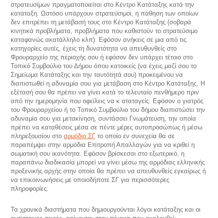
στρατευσίμων πραγματοποιείται στο Κέντρο Κατάταξης κατά την
κατάταξη. Ωστόσο υπάρχουν στρατεύσιμοι, η πάθηση των οποίων
δεν επιτρέπει τη μετάβασή τους στο Κέντρο Κατάταξης (σοβαρά
κινητικά προβλήματα, προβλήματα που καθιστούν το στρατεύσιμο
καταφανώς ακατάλληλο κλπ). Εφόσον ανήκεις σε μια από τις
κατηγορίες αυτές, έχεις τη δυνατότητα να απευθυνθείς στο
Φρουραρχείο της περιοχής σου ή εφόσον δεν υπάρχει τέτοιο στο
Τοπικό Συμβούλιο του Δήμου όπου κατοικείς (να έχεις μαζί σου το
Σημείωμα Κατάταξης και την ταυτότητά σου) προκειμένου να
διαπιστωθεί η αδυναμία σου για μετάβαση στο Κέντρο Κατάταξης. Η
εξέτασή σου θα πρέπει να γίνει κατά το τελευταίο πενθήμερο πριν
από την ημερομηνία που οφείλεις να κ αταταγείς. Εφόσον ο γιατρός
του Φρουραρχείου ή το Τοπικό Συμβούλιο του δήμου διαπιστώσει την
αδυναμία σου για μετακίνηση, συντάσσει Γνωμάτευση, την οποία
πρέπει να καταθέσεις μέσα σε πέντε μέρες αυτοπροσώπως ή μέσω
πληρεξουσίου στο
αρμόδιο ΣΓ
το οποίο εν συνεχεία θα σε
παραπέμψει στην αρμόδια Επιτροπή Απαλλαγών για να κριθεί η
σωματική σου ικανότητα. Εφόσον βρίσκεσαι στο εξωτερικό, η
παραπάνω διαδικασία μπορεί να γίνει μέσω της αρμόδιας ελληνικής
προξενικής αρχής στην οποία θα πρέπει να απευθυνθείς εγκαίρως ή
να επικοινωνήσεις με οποιοδήποτε ΣΓ για περισσότερες
πληροφορίες.
Τα χρονικά διαστήματα που δημιουργούνται λόγοι κατάταξης και οι