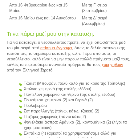
Από 16 Φεβρουαρίου έως και 15
Με τη Γ' σειρά
Μαΐου
(Σεπτεμβρίου)
Από 16 Μαΐου έως και 14 Αυγούστου
Με τη Δ' σειρά
(Δεκεμβρίου)
Τι να πάρω μαζί μου στην καταταξη;
Για να καταταγεί ο νεοσύλλεκτος πρέπει να έχει οπωσδήποτε μαζί
του μία σειρά από
επίσημα έγγραφα
, όπως το δελτίο αστυνομικής
ταυτότητας, το σημείωμα κατάταξης κ.λπ. Πέρα από αυτά, οι
νεοσύλλεκτοι καλό είναι να μην πάρουν πολλά πράγματα μαζί τους,
καθώς τα περισσότερα αναγκαία πράγματα θα τους
χορηγηθούν
από τον Ελληνικό Στρατό.
Τζάκετ (Μπουφάν, πολύ καλό για το κρύο της Τρίπολης)
Χιτώνιο χειμερινό (της στολής εξόδου)
Παντελόνι χειμερινό και θερινό (της στολής εξόδου)
Πουκάμισα χειμερινά (2) και θερινά (2)
Πουλοβεράκι
Σετ παραλλαγής (πάνω, κάτω, τζόκευ) (2)
Πιτζάμες χειμερινές (πάνω κάτω,2)
Φανελάκια άσπρα: Αμάνικα (2), κοντομάνικα (2) (λίγοι τα
χρησιμοποιούν)
Σλιπάκια (4) (αρκετοί τα χρησιμοποιήσαμε αλλά για