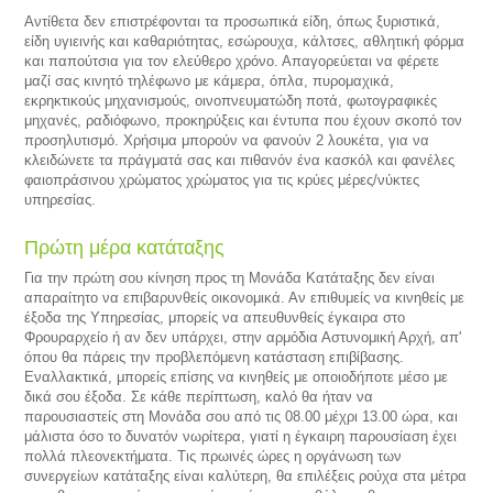
Αντίθετα δεν επιστρέφονται τα προσωπικά είδη, όπως ξυριστικά,
είδη υγιεινής και καθαριότητας, εσώρουχα, κάλτσες, αθλητική φόρμα
και παπούτσια για τον ελεύθερο χρόνο. Απαγορεύεται να φέρετε
μαζί σας κινητό τηλέφωνο με κάμερα, όπλα, πυρομαχικά,
εκρηκτικούς μηχανισμούς, οινοπνευματώδη ποτά, φωτογραφικές
μηχανές, ραδιόφωνο, προκηρύξεις και έντυπα που έχουν σκοπό τον
προσηλυτισμό. Χρήσιμα μπορούν να φανούν 2 λουκέτα, για να
κλειδώνετε τα πράγματά σας και πιθανόν ένα κασκόλ και φανέλες
φαιοπράσινου χρώματος χρώματος για τις κρύες μέρες/νύκτες
υπηρεσίας.
Πρώτη μέρα κατάταξης
Για την πρώτη σου κίνηση προς τη Μονάδα Κατάταξης δεν είναι
απαραίτητο να επιβαρυνθείς οικονομικά. Αν επιθυμείς να κινηθείς με
έξοδα της Υπηρεσίας, μπορείς να απευθυνθείς έγκαιρα στο
Φρουραρχείο ή αν δεν υπάρχει, στην αρμόδια Αστυνομική Αρχή, απ'
όπου θα πάρεις την προβλεπόμενη κατάσταση επιβίβασης.
Εναλλακτικά, μπορείς επίσης να κινηθείς με οποιοδήποτε μέσο με
δικά σου έξοδα. Σε κάθε περίπτωση, καλό θα ήταν να
παρουσιαστείς στη Μονάδα σου από τις 08.00 μέχρι 13.00 ώρα, και
μάλιστα όσο το δυνατόν νωρίτερα, γιατί η έγκαιρη παρουσίαση έχει
πολλά πλεονεκτήματα. Τις πρωινές ώρες η οργάνωση των
συνεργείων κατάταξης είναι καλύτερη, θα επιλέξεις ρούχα στα μέτρα