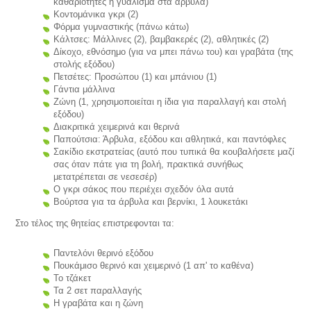
καθαριότητες ή γυάλισμα στα άρβυλα)
Κοντομάνικα γκρι (2)
Φόρμα γυμναστικής (πάνω κάτω)
Κάλτσες: Μάλλινες (2), βαμβακερές (2), αθλητικές (2)
Δίκοχο, εθνόσημο (για να μπει πάνω του) και γραβάτα (της
στολής εξόδου)
Πετσέτες: Προσώπου (1) και μπάνιου (1)
Γάντια μάλλινα
Ζώνη (1, χρησιμοποιείται η ίδια για παραλλαγή και στολή
εξόδου)
Διακριτικά χειμερινά και θερινά
Παπούτσια: Άρβυλα, εξόδου και αθλητικά, και παντόφλες
Σακίδιο εκστρατείας (αυτό που τυπικά θα κουβαλήσετε μαζί
σας όταν πάτε για τη βολή, πρακτικά συνήθως
μετατρέπεται σε νεσεσέρ)
Ο γκρι σάκος που περιέχει σχεδόν όλα αυτά
Βούρτσα για τα άρβυλα και βερνίκι, 1 λουκετάκι
Στο τέλος της θητείας επιστρεφονται τα:
Παντελόνι θερινό εξόδου
Πουκάμισο θερινό και χειμερινό (1 απ' το καθένα)
Το τζάκετ
Τα 2 σετ παραλλαγής
Η γραβάτα και η ζώνη