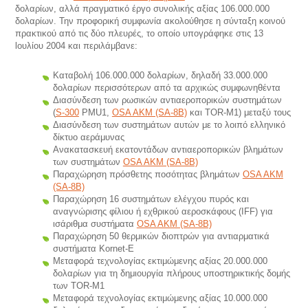
δολαρίων, αλλά πραγματικό έργο συνολικής αξίας 106.000.000
δολαρίων. Την προφορική συμφωνία ακολούθησε η σύνταξη κοινού
πρακτικού από τις δύο πλευρές, το οποίο υπογράφηκε στις 13
lουλίου 2004 και περιλάμβανε:
Καταβολή 106.000.000 δολαρίων, δηλαδή 33.000.000
δολαρίων περισσότερων από τα αρχικώς συμφωνηθέντα
Διασύνδεση των ρωσικών αντιαεροπορικών συστημάτων
(
S-300
ΡΜU1,
ΟSΑ ΑΚΜ (SA-8B)
και TOR-Μ1) μεταξύ τους
Διασύνδεση των συστημάτων αυτών με το λοιπό ελληνικό
δίκτυο αεράμυνας
Ανακατασκευή εκατοντάδων αντιαεροπορικών βλημάτων
των συστημάτων
ΟSΑ ΑΚΜ (SA-8B)
Παραχώρηση πρόσθετης ποσότητας βλημάτων
ΟSΑ ΑΚΜ
(SA-8B)
Παραχώρηση 16 συστημάτων ελέγχου πυρός και
αναγνώρισης φίλιου ή εχθρικού αεροσκάφους (ΙFF) για
ισάριθμα συστήματα
ΟSΑ ΑΚΜ (SA-8B)
Παραχώρηση 50 θερμικών διοπτρών για αντιαρματικά
συστήματα Kοrnet-E
Μεταφορά τεχνολογίας εκτιμώμενης αξίας 20.000.000
δολαρίων για τη δημιουργία πλήρους υποστηρικτικής δομής
των TOR-Μ1
Μεταφορά τεχνολογίας εκτιμώμενης αξίας 10.000.000