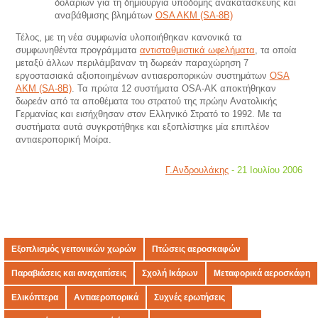
δολαρίων για τη δημιουργία υποδομής ανακατασκευής και
αναβάθμισης βλημάτων
ΟSΑ ΑΚΜ (SA-8B)
Τέλος, με τη νέα συμφωνία υλοποιήθηκαν κανονικά τα
συμφωνηθέντα προγράμματα
αντισταθμιστικά ωφελήματα
, τα οποία
μεταξύ άλλων περιλάμβαναν τη δωρεάν παραχώρηση 7
εργοστασιακά αξιοποιημένων αντιαεροπορικών συστημάτων
ΟSΑ
ΑΚΜ (SA-8B)
. Τα πρώτα 12 συστήματα ΟSΑ-ΑΚ αποκτήθηκαν
δωρεάν από τα αποθέματα του στρατού της πρώην Ανατολικής
Γερμανίας και εισήχθησαν στον Ελληνικό Στρατό το 1992. Με τα
συστήματα αυτά συγκροτήθηκε και εξοπλίστηκε μία επιπλέον
αντιαεροπορική Μοίρα.
Γ.Ανδρουλάκης
- 21 Ιουλίου 2006
Εξοπλισμός γειτονικών χωρών
Πτώσεις αεροσκαφών
Παραβιάσεις και αναχαιτίσεις
Σχολή Ικάρων
Μεταφορικά αεροσκάφη
Ελικόπτερα
Αντιαεροπορικά
Συχνές ερωτήσεις