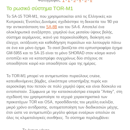
Φωτογραφίες:
1
-
2
-
3
-
4
-
5
-
6
Το ρωσικό σύστημα TOR-M1
Το SA-15 TOR-M1, που χρησιμοποιείται από τις Ελληνικές και
Κυπριακές Ένοπλες Δυνάμεις σχεδιάστηκε τη δεκαετία του '80 για
την αντικατάσταση του
SA-8B
και του SA-6. Αποτελεί ένα
ολοκληρωτικά ανεξάρτητο, χαμηλού έως μεσαίου ύψους βολής,
σύστημα αεράμυνας, ικανό για παρακολούθηση, διοίκηση και
έλεγχο, εκτόξευση και καθοδήγηση πυραύλων και λειτουργία πάνω
σε ένα και μόνο όχημα. Το σασί βασίζεται στο ερπυστριοφόρο όχημα
GM-5955 και το SA-15 είναι το μόνο SHORAD στον κόσμο ικανό
εντοπίζει και να καταστρέφει συγχρόνως δύο στόχους σε
οποιοδήποτε καιρό και οποιαδήποτε ώρα της ημέρας.
Το TOR-M1 μπορεί να αντιμετωπίσει πυραύλους cruise,
κατευθυνόμενες βόμβες, ελικόπτερα υποστήριξης πυρός και
αεροσκάφη που πετούν σε πολύ χαμηλό ύψος και είναι δύσκολο να
εντοπιστούν. Σύμφωνα με την κατασκευάστρια εταιρεία "Antey", στη
σχεδίασή του χρησιμοποίησε τα ισχυρά χαρακτηριστικά των
προκατόχων TOR και OSA, προσδίδοντάς του μεγάλη ευελιξία,
μικρό χρόνο αντίδρασης, αυτοματοποίηση των διαδικασιών μάχης,
έτσι ώστε να αντιμετωπίζει μεγάλο φάσμα εναέριων απειλών σε
όλες τις κλιματολογικές συνθήκες. Το σύστημα περιλαμβάνει: