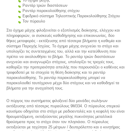
Το όχημα μάχης
Ραντάρ τριών διαστάσεων
Ραντάρ παρακολούθησης στόχου
Εφεδρικό σύστημα Τηλεοπτικής Παρακολούθησης Στόχου
Τον πύραυλο
Στο όχημα μάχης φιλοξενείται ο εξοπλισμός διοίκησης, ελέγχου και
πληροφοριών, οι συσκευές καθοδήγησης και επικοινωνίας, δύο
θήκες μεταφοράς - εκτόξευσης από τέσσερα βλήματα η καθεμία και
σύστημα Παροχής Ισχύος. Το όχημα μάχης ανιχνεύει το στόχο και
υπολογίζει τις συντεταγμένες του, αλλά και την κατεύθυνση που
πρέπει να ακολουθήσει το βλήμα. Το ραντάρ τριών διαστάσεων
ανιχνεύει και αναγνωρίζει στόχους, υπολογίζει τις τροχιές τους,
καθορίζει την προτεραιότητα απειλής που παρουσιάζει ο καθένας και
τροφοδοτεί με τα στοιχεία τη θέση διοίκησης και το ραντάρ
παρακολούθησης. Το ραντάρ παρακολούθησης μπορεί να
παρακολουθεί ταυτόχρονα μέχρι δύο στόχους και να καθοδηγεί τα
βλήματα για την αναχαίτισή τους.
Ο πύργος του συστήματος φιλοξενεί δύο μονάδες σωλήνων
εκτόξευσης από τέσσερις πυραύλους 9Μ334. Ο πύραυλος στερεού
καυσίμου οδηγείται στο στόχο με ραδιοεντολές και η κεφαλή του είναι
θραυματιζόμενη, εκτοξεύοντας μεγάλης πυκνότητας μεταλλικά
θραύσματα προς το στόχο όταν τον πλησιάσει. Ο πύραυλος
εκτοξεύεται με ταχύτητα 25 μέτρων / δευτερόλεπτο και ο κινητήρας