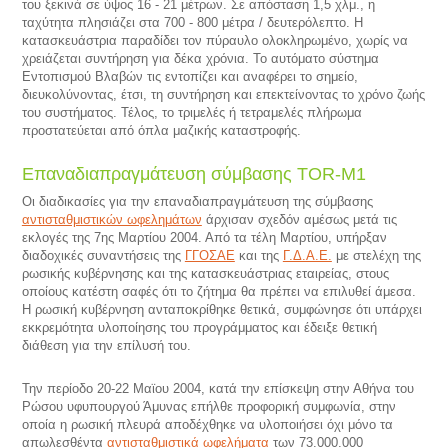
του ξεκινά σε ύψος 16 - 21 μέτρων. Σε απόσταση 1,5 χλμ., η
ταχύτητα πλησιάζει στα 700 - 800 μέτρα / δευτερόλεπτο. Η
κατασκευάστρια παραδίδει τον πύραυλο ολοκληρωμένο, χωρίς να
χρειάζεται συντήρηση για δέκα χρόνια. Το αυτόματο σύστημα
Εντοπισμού Βλαβών τις εντοπίζει και αναφέρει το σημείο,
διευκολύνοντας, έτσι, τη συντήρηση και επεκτείνοντας το χρόνο ζωής
του συστήματος. Τέλος, το τριμελές ή τετραμελές πλήρωμα
προστατεύεται από όπλα μαζικής καταστροφής.
Επαναδιαπραγμάτευση σύμβασης TOR-M1
Οι διαδικασίες για την επαναδιαπραγμάτευση της σύμβασης
αντισταθμιστικών ωφελημάτων
άρχισαν σχεδόν αμέσως μετά τις
εκλογές της 7ης Μαρτίου 2004. Από τα τέλη Μαρτίου, υπήρξαν
διαδοχικές συναντήσεις της
ΓΓΟΣΑΕ
και της
Γ.Δ.Α.Ε.
με στελέχη της
ρωσικής κυβέρνησης και της κατασκευάστριας εταιρείας, στους
οποίους κατέστη σαφές ότι το ζήτημα θα πρέπει να επιλυθεί άμεσα.
Η ρωσική κυβέρνηση ανταποκρίθηκε θετικά, συμφώνησε ότι υπάρχει
εκκρεμότητα υλοποίησης του προγράμματος και έδειξε θετική
διάθεση για την επίλυσή του.
Την περίοδο 20-22 Μαϊου 2004, κατά την επίσκεψη στην Αθήνα του
Ρώσου υφυπουργού Άμυνας επήλθε προφορική συμφωνία, στην
οποία η ρωσική πλευρά αποδέχθηκε να υλοποιήσει όχι μόνο τα
απωλεσθέντα
αντισταθμιστικά ωφελήματα
των 73.000.000