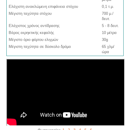
Ελάχιστη ανακλώμενη επιφάνεια στόχου
0,1 τ.μ.
Μέγιστη ταχύτητα στόχου
700 μ./
δευτ.
Ελάχιστος χρόνος αντίδρασης
5 - 8 δευτ.
Βάρος εκρηκτικής κεφαλής
10 μέτρα
Μέγιστο όριο φόρτου ελιγμών
30g
Μέγιστη ταχύτητα σε δύσκολο δρόμο
65 χλμ/
ώρα