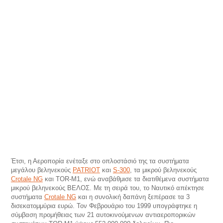
Έτσι, η Αεροπορία ενέταξε στο οπλοστάσιό της τα συστήματα
μεγάλου βεληνεκούς
PATRIOT
και
S-300
, τα μικρού βεληνεκούς
Crotale ΝG
και ΤΟR-Μ1, ενώ αναβάθμισε τα διατιθέμενα συστήματα
μικρού βεληνεκούς ΒΕΛΟΣ. Με τη σειρά του, το Ναυτικό απέκτησε
συστήματα
Crotale ΝG
και η συνολική δαπάνη ξεπέρασε τα 3
δισεκατομμύρια ευρώ. Τον Φεβρουάριο του 1999 υπογράφτηκε η
σύμβαση προμήθειας των 21 αυτοκινούμενων αντιαεροπορικών