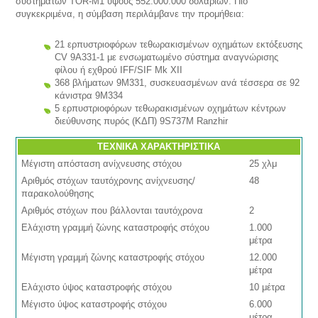
συστημάτων ΤΟR-Μ1 ύψους 552.000.000 δολαρίων. Πιο
συγκεκριμένα, η σύμβαση περιλάμβανε την προμήθεια:
21 ερπυστριοφόρων τεθωρακισμένων οχημάτων εκτόξευσης
CV 9Α331-1 με ενσωματωμένο σύστημα αναγνώρισης
φίλου ή εχθρού IFF/SIF Μk ΧΙΙ
368 βλήματων 9Μ331, συσκευασμένων ανά τέσσερα σε 92
κάνιστρα 9Μ334
5 ερπυστριοφόρων τεθωρακισμένων οχημάτων κέντρων
διεύθυνσης πυρός (ΚΔΠ) 9S737Μ Ranzhir
ΤΕΧΝΙΚΑ ΧΑΡΑΚΤΗΡΙΣΤΙΚΑ
Μέγιστη απόσταση ανίχνευσης στόχου
25 χλμ
Αριθμός στόχων ταυτόχρονης ανίχνευσης/
48
παρακολούθησης
Αριθμός στόχων που βάλλονται ταυτόχρονα
2
Ελάχιστη γραμμή ζώνης καταστροφής στόχου
1.000
μέτρα
Μέγιστη γραμμή ζώνης καταστροφής στόχου
12.000
μέτρα
Ελάχιστο ύψος καταστροφής στόχου
10 μέτρα
Μέγιστο ύψος καταστροφής στόχου
6.000
μέτρα