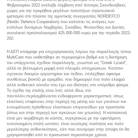
Φεβρουαρίου 2022 ανέλαβε σύμβαση από τέσσερις Σκανδιναβικές
χώρες για την προμήθεια μεγάλων ποσοτήτων στρατιωτικού
ιματισμού στο πλαίσιο της αμυντικής συνεργασίας NORDEFCO
(Nordic Defence Cooperation) που καλύπτει τις ανάγκες των
ενόπλων δυνάμεων Νορβηγίας, Σουηδίας, Φινλανδίας και Δανίας
συνολικού προϋπολογισμού 425.000.000 ευρώ για την περίοδο 2022-
202.
Η ΔΕΠ απόρριψε για επιχειρησιακούς λόγους την παραλλαγής τύπου
MultiCam που υιοθετήθηκε σε περιορισμένο βαθμό και η διατήρηση
του υπάρχοντος σχεδίου παραλλαγής, γνωστού ως "Greek Lizard",
αλλά σε βελτιωμένη μορφή από πλευράς αποχρώσεων. Κατόπιν
σχετικών δοκιμών εργαστηρίου και πεδίου, επιλέχθηκε ύφασμα
συνθέσεως βισκόζι με αραμίδιο, που δημιουργεί ένα πολύ ελαφρύ
αλλά ανθεκτικό σύνολο που έχει και ιδιότητες στο υπέρυθρο φάσμα.
Το σχέδιο της στολής είναι λιτό, αλλά ιδίως στο
παντελόνι,περιλαμβάνονται ενδιαφέροντα χαρακτηριστικά, όπως
ελαστικές επιφάνειες στην περιοχή της μέσης και των γονάτων και
ενσωμάτωση πρόσθετων ελαστικών επιγονατίδων για προστασία
(όπως και στην περιοχή των αγκώνων του χιτωνίου). Η κατασκευή
είναι μεν ακριβότερη σε κόστος, συγκριτικώς με την υφιστάμενη
τυποποιημένη στολή ωστόσο, είναι ανώτερης ποιότητος και πολύ
μεγαλύτερης ανθεκτικότητος, κάτι που συνηγορεί στην άποψη ότι θα
χρησιμοποιηθεί από το προσωπικό περισσότερα χρόνια.