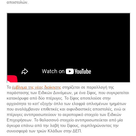
αποστολών.
Το
έμβλημα της νέας διοίκησης
στηρίζεται σε παραλλαγή της
παράστασης των Ειδικών Δυνάμεων, με ένα ξίφος, που συγκρατείται
κατακόρυφα από δύο πτέρυγες. Το ξίφος αποτελούσε στην
αρχαιότητα το κατ' εξοχήν όπλο των ελαφρά οπλισμένων τμημάτων
που αναλάμβαναν επιθετικές και αιφνιδιαστικές αποστολές, ενώ οι
πτέρυγες αντιπροσωπεύουν το αεροπορικό στοιχείο των Ειδικών
Επιχειρήσεων. Το θαλασσινό στοιχείο αντιπροσωπεύεται από μία
άγκυρα επάνω από την λαβή του ξίφους, συμπληρώνοντας την
συνεισφορά των τριών Κλάδων στην ΔΕΠ.