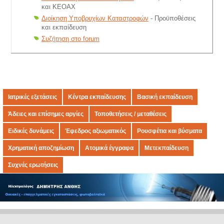
και ΚΕΟΑΧ
Διοίκηση Υποβρυχίων Καταστροφών
- Προϋποθέσεις
και εκπαίδευση
Συζήτηση στο forum
Ιατρικές εξετάσεις
Κέντρα εκπαίδευσης
Βασική εκπαίδευση
Άδειες και επίσημες αργίες
Τοποθετήσεις / μεταθέσεις
Ειδικές δυνάμεις
Έφεδρος αξιωματικός
Ρουσφέτια και βύσματα
Χρηματική αποζημίωση
Ατομικά έγγραφα
Μετεκπαίδευση
Συχνές ερωτήσεις