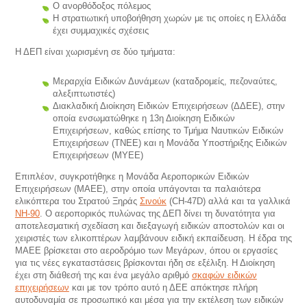
Ο ανορθόδοξος πόλεμος
Η στρατιωτική υποβοήθηση χωρών με τις οποίες η Ελλάδα
έχει συμμαχικές σχέσεις
Η ΔΕΠ είναι χωρισμένη σε δύο τμήματα:
Μεραρχία Ειδικών Δυνάμεων (καταδρομείς, πεζοναύτες,
αλεξιπτωτιστές)
Διακλαδική Διοίκηση Ειδικών Επιχειρήσεων (ΔΔΕΕ), στην
οποία ενσωματώθηκε η 13η Διοίκηση Ειδικών
Επιχειρήσεων, καθώς επίσης το Τμήμα Ναυτικών Ειδικών
Επιχειρήσεων (ΤΝΕΕ) και η Μονάδα Υποστήριξης Ειδικών
Επιχειρήσεων (ΜΥΕΕ)
Επιπλέον, συγκροτήθηκε η Μονάδα Αεροπορικών Ειδικών
Επιχειρήσεων (ΜΑΕΕ), στην οποία υπάγονται τα παλαιότερα
ελικόπτερα του Στρατού Ξηράς
Σινούκ
(CH-47D) αλλά και τα γαλλικά
NH-90
. Ο αεροπορικός πυλώνας της ΔΕΠ δίνει τη δυνατότητα για
αποτελεσματική σχεδίαση και διεξαγωγή ειδικών αποστολών και οι
χειριστές των ελικοπτέρων λαμβάνουν ειδική εκπαίδευση. Η έδρα της
ΜΑΕΕ βρίσκεται στο αεροδρόμιο των Μεγάρων, όπου οι εργασίες
για τις νέες εγκαταστάσεις βρίσκονται ήδη σε εξέλιξη. Η Διοίκηση
έχει στη διάθεσή της και ένα μεγάλο αριθμό
σκαφών ειδικών
επιχειρήσεων
και με τον τρόπο αυτό η ΔΕΕ απόκτησε πλήρη
αυτοδυναμία σε προσωπικό και μέσα για την εκτέλεση των ειδικών