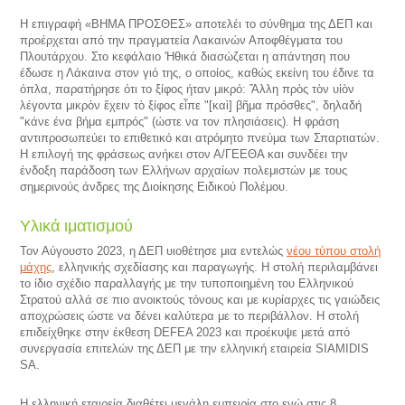
Η επιγραφή «ΒΗΜΑ ΠΡΟΣΘΕΣ» αποτελέι το σύνθημα της ΔΕΠ και
προέρχεται από την πραγματεία Λακαινών Αποφθέγματα του
Πλουτάρχου. Στο κεφάλαιο 'Ηθικά διασώζεται η απάντηση που
έδωσε η Λάκαινα στον γιό της, ο οποίος, καθώς εκείνη του έδινε τα
όπλα, παρατήρησε ότι το ξίφος ήταν μικρό: Ἄλλη πρὸς τὸν υἱὸν
λέγοντα μικρὸν ἔχειν τὸ ξίφος εἶπε "[καὶ] βῆμα πρόσθες", δηλαδή
"κάνε ένα βήμα εμπρός" (ώστε να τον πλησιάσεις). Η φράση
αντιπροσωπεύει το επιθετικό και ατρόμητο πνεύμα των Σπαρτιατών.
Η επιλογή της φράσεως ανήκει στον Α/ΓΕΕΘΑ και συνδέει την
ένδοξη παράδοση των Ελλήνων αρχαίων πολεμιστών με τους
σημερινούς άνδρες της Διοίκησης Ειδικού Πολέμου.
Υλικά ιματισμού
Τον Αύγουστο 2023, η ΔΕΠ υιοθέτησε μια εντελώς
νέου τύπου στολή
μάχης
, ελληνικής σχεδίασης και παραγωγής. Η στολή περιλαμβάνει
το ίδιο σχέδιο παραλλαγής με την τυποποιημένη του Ελληνικού
Στρατού αλλά σε πιο ανοικτούς τόνους και με κυρίαρχες τις γαιώδεις
αποχρώσεις ώστε να δένει καλύτερα με το περιβάλλον. Η στολή
επιδείχθηκε στην έκθεση DEFEA 2023 και προέκυψε μετά από
συνεργασία επιτελών της ΔΕΠ με την ελληνική εταιρεία SIAMIDIS
SA.
Η ελληνική εταιρεία διαθέτει μεγάλη εμπειρία στο ενώ στις 8