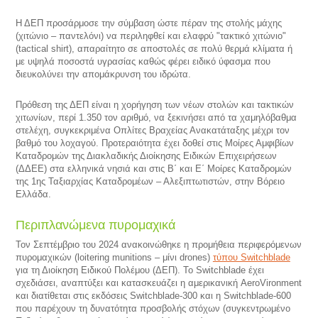
Η ΔΕΠ προσάρμοσε την σύμβαση ώστε πέραν της στολής μάχης
(χιτώνιο – παντελόνι) να περιληφθεί και ελαφρύ "τακτικό χιτώνιο"
(tactical shirt), απαραίτητο σε αποστολές σε πολύ θερμά κλίματα ή
με υψηλά ποσοστά υγρασίας καθώς φέρει ειδικό ύφασμα που
διευκολύνει την απομάκρυνση του ιδρώτα.
Πρόθεση της ΔΕΠ είναι η χορήγηση των νέων στολών και τακτικών
χιτωνίων, περί 1.350 τον αριθμό, να ξεκινήσει από τα χαμηλόβαθμα
στελέχη, συγκεκριμένα Οπλίτες Βραχείας Ανακατάταξης μέχρι τον
βαθμό του λοχαγού. Προτεραιότητα έχει δοθεί στις Μοίρες Αμφιβίων
Καταδρομών της Διακλαδικής Διοίκησης Ειδικών Επιχειρήσεων
(ΔΔΕΕ) στα ελληνικά νησιά και στις Β΄ και Ε΄ Μοίρες Καταδρομών
της 1ης Ταξιαρχίας Καταδρομέων – Αλεξιπτωτιστών, στην Βόρειο
Ελλάδα.
Περιπλανώμενα πυρομαχικά
Τον Σεπτέμβριο του 2024 ανακοινώθηκε η προμήθεια περιφερόμενων
πυρομαχικών (loitering munitions – μίνι drones)
τύπου Switchblade
για τη Διοίκηση Ειδικού Πολέμου (ΔΕΠ). Το Switchblade έχει
σχεδιάσει, αναπτύξει και κατασκευάζει η αμερικανική AeroVironment
και διατίθεται στις εκδόσεις Switchblade-300 και η Switchblade-600
που παρέχουν τη δυνατότητα προσβολής στόχων (συγκεντρωμένο