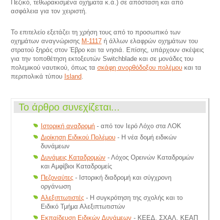
Πεζικό, τεθωρακισμένα οχήματα κ.ά.) σε απόσταση και από
ασφάλεια για τον χειριστή.
Το επιτελείο εξετάζει τη χρήση τους από το προσωπικό των
οχημάτων αναγνώρισης
Μ-1117
ή άλλων ελαφρών οχημάτων του
στρατού ξηράς στον Έβρο και τα νησιά. Επίσης, υπάρχουν σκέψεις
για την τοποθέτηση εκτοξευτών Switchblade και σε μονάδες του
πολεμικού ναυτικού, όπως τα
σκάφη ανορθόδοξου πολέμου
και τα
περιπολικά τύπου
Island
.
Το άρθρο συνεχίζεται...
Ιστορική αναδρομή
- από τον Ιερό Λόχο στα ΛΟΚ
Διοίκηση Ειδικού Πολέμου
- Η νέα δομή ειδικών
δυνάμεων
Δυνάμεις Καταδρομών
- Λόχος Ορεινών Καταδρομών
και Αμφίβιοι Καταδρομείς
Πεζοναύτες
- Ιστορική διαδρομή και σύγχρονη
οργάνωση
Αλεξιπτωτιστές
- Η συγκρότηση της σχολής και το
Ειδικό Τμήμα Αλεξιπτωτιστών
Εκπαίδευση Ειδικών Δυνάμεων
- ΚΕΕΔ, ΣΧΑΛ, ΚΕΑΠ