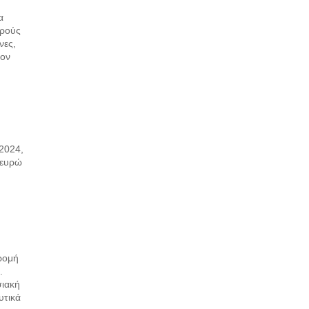
α
υρούς
νες,
τον
2024,
 ευρώ
e
ρομή
.
σιακή
υτικά