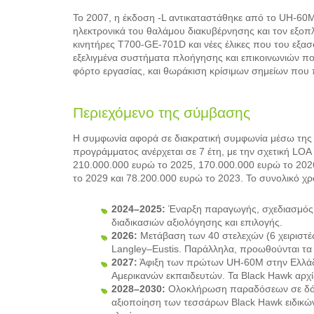
Το 2007, η έκδοση -L αντικαταστάθηκε από το UH-60M
ηλεκτρονικά του θαλάμου διακυβέρνησης και τον εξοπλ
κινητήρες T700-GE-701D και νέες έλικες που του εξα
εξελιγμένα συστήματα πλοήγησης και επικοινωνιών π
φόρτο εργασίας, και θωράκιση κρίσιμων σημείων που 
Περιεχόμενο της σύμβασης
Η συμφωνία αφορά σε διακρατική συμφωνία μέσω της δι
προγράμματος ανέρχεται σε 7 έτη, με την σχετική L
210.000.000 ευρώ το 2025, 170.000.000 ευρώ το 202
το 2029 και 78.200.000 ευρώ το 2023. Το συνολικό χρ
2024–2025:
Έναρξη παραγωγής, σχεδιασμός 
διαδικασιών αξιολόγησης και επιλογής.
2026:
Μετάβαση των 40 στελεχών (6 χειριστές 
Langley–Eustis. Παράλληλα, προωθούνται τα τ
2027:
Άφιξη των πρώτων UH-60M στην Ελλάδα,
Αμερικανών εκπαιδευτών. Τα Black Hawk αρχί
2028–2030:
Ολοκλήρωση παραδόσεων σε δόσε
αξιοποίηση των τεσσάρων Black Hawk ειδικών