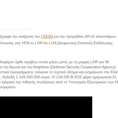
έγραψε την εισήγηση του
ΓΕΕΘΑ
για την προμήθεια 24+11 ελικοπτέρων
τέλνοντας στις ΗΠΑ το LOR for LOA (Δεσμευτική Επιστολή Εκδήλωσης
ιαφέρον ήρθε ακριβώς εννέα μήνες μετά, με τη μορφή LOR για 35
 την Άμυνα και την Ασφάλεια (Defense Security Cooperation Agency),
ιστικά προγράμματα, ενέκρινε το σχετικό αίτημα και ενημέρωσε την Ελλ
ια, δηλαδή 1.149.200.000 ευρώ. H LOA GR-B-XOZ φέρει ημερομηνία 21
την έγκριση της πιθανής πωλήσεως από το Υπουργείο Εξωτερικών των 
Κονγκρέσο.