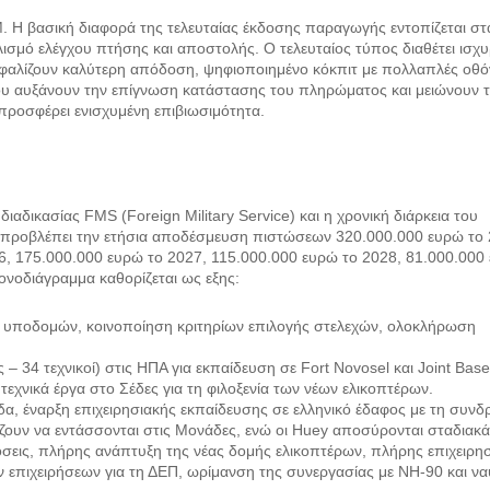
. Η βασική διαφορά της τελευταίας έκδοσης παραγωγής εντοπίζεται στ
ισμό ελέγχου πτήσης και αποστολής. Ο τελευταίος τύπος διαθέτει ισχ
σφαλίζουν καλύτερη απόδοση, ψηφιοποιημένο κόκπιτ με πολλαπλές οθό
ου αυξάνουν την επίγνωση κατάστασης του πληρώματος και μειώνουν 
προσφέρει ενισχυμένη επιβιωσιμότητα.
αδικασίας FMS (Foreign Military Service) και η χρονική διάρκεια του
OA προβλέπει την ετήσια αποδέσμευση πιστώσεων 320.000.000 ευρώ το 
6, 175.000.000 ευρώ το 2027, 115.000.000 ευρώ το 2028, 81.000.000
ονοδιάγραμμα καθορίζεται ως εξης:
υποδομών, κοινοποίηση κριτηρίων επιλογής στελεχών, ολοκλήρωση
– 34 τεχνικοί) στις ΗΠΑ για εκπαίδευση σε Fort Novosel και Joint Bas
εχνικά έργα στο Σέδες για τη φιλοξενία των νέων ελικοπτέρων.
 έναρξη επιχειρησιακής εκπαίδευσης σε ελληνικό έδαφος με τη συνδ
ζουν να εντάσσονται στις Μονάδες, ενώ οι Huey αποσύρονται σταδιακά
ις, πλήρης ανάπτυξη της νέας δομής ελικοπτέρων, πλήρης επιχειρη
 επιχειρήσεων για τη ΔΕΠ, ωρίμανση της συνεργασίας με NH-90 και να