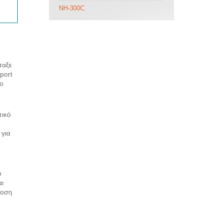
NH-300C
ταξε
port
το
τικό
 για
υ
αι
δοση