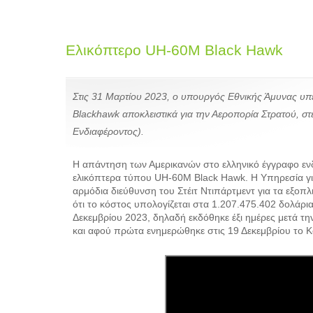
Ελικόπτερο UH-60M Black Hawk
Στις 31 Μαρτίου 2023, ο υπουργός Εθνικής Άμυνας υπ
Blackhawk αποκλειστικά για την Αεροπορία Στρατού, σ
Ενδιαφέροντος).
Η απάντηση των Αμερικανών στο ελληνικό έγγραφο ενδ
ελικόπτερα τύπου UH-60M Black Hawk. Η Υπηρεσία για
αρμόδια διεύθυνση του Στέιτ Ντιπάρτμεντ για τα εξοπλ
ότι το κόστος υπολογίζεται στα 1.207.475.402 δολάρ
Δεκεμβρίου 2023, δηλαδή εκδόθηκε έξι ημέρες μετά 
και αφού πρώτα ενημερώθηκε στις 19 Δεκεμβρίου το 