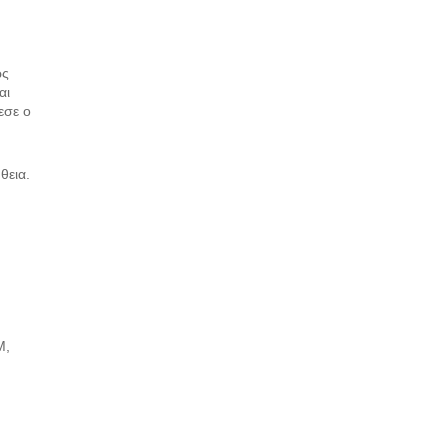
ως
αι
εσε ο
θεια.
M,