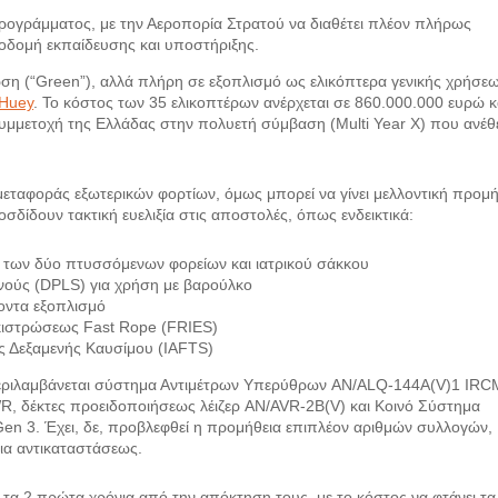
ράμματος, με την Αεροπορία Στρατού να διαθέτει πλέον πλήρως
οδομή εκπαίδευσης και υποστήριξης.
ση (“Green”), αλλά πλήρη σε εξοπλισμό ως ελικόπτερα γενικής χρήσε
Huey
. Το κόστος των 35 ελικοπτέρων ανέρχεται σε 860.000.000 ευρώ κ
υμμετοχή της Ελλάδας στην πολυετή σύμβαση (Multi Year X) που ανέθ
ταφοράς εξωτερικών φορτίων, όμως μπορεί να γίνει μελλοντική προμή
σδίδουν τακτική ευελιξία στις αποστολές, όπως ενδεικτικά:
ων δύο πτυσσόμενων φορείων και ιατρικού σάκκου
ούς (DPLS) για χρήση με βαρούλκο
οντα εξοπλισμό
κιστρώσεως Fast Rope (FRIES)
ς Δεξαμενής Καυσίμου (IAFTS)
εριλαμβάνεται σύστημα Αντιμέτρων Υπερύθρων AN/ALQ-144A(V)1 IRC
, δέκτες προειδοποιήσεως λέιζερ AN/AVR-2B(V) και Κοινό Σύστημα
3. Έχει, δε, προβλεφθεί η προμήθεια επιπλέον αριθμών συλλογών,
ια αντικαταστάσεως.
 τα 2 πρώτα χρόνια από την απόκτηση τους, με το κόστος να φτάνει τα