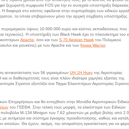
εί ξεχωριστή συμφωνία FOS για την εν συνεχεία υποστήριξη διάρκειας
ώ. Η διαφορά στο κόστος οφείλεται στην συμπερίληψη των ειδικών εργα
ρατού, τα οποία επιβαρύνουν μόνο την αρχική σύμβαση υποστήριξης.
α πυρομαχικών ύψους 10.000.000 ευρώ και κόστος εκπαιδεύσεως που
αι τεχνικούς). Η υποστήριξη των Black Hawk έχει το πλεονέκτημα του 
λικοπτέρων
Apache
, όσο και των
S-70 Aegean Hawk
του Πολεμικού
πύραυλοι και ρουκέτες) με των Apache και των
Kiowa Warrior
.
μεση αντικατάσταση των 56 γερασμένων
UH-1H Huey
της Αεροπορίας
ι οι διαθεσιμότητές τους είναι πλέον ιδιαίτερα χαμηλές εξαιτίας της
ροπορία Στρατού εξοπλίζει ένα Τάγμα Ελικοπτέρων Αεροπορίας Στρατο
δικών Επιχειρήσεων και θα ενταχθούν στην Μονάδα Αεροπορικών Ειδικ
ήσεων
του ΓΕΕΘΑ. Στην τελική τους μορφή, τα ελικόπτερα των Ειδικών
 πολυβόλα Μ-134 Minigun των 7,62 χιλιοστών με ρυθμό βολής από 2.
 με αντίμετρα και σύστημα έγκαιρης προειδοποίησης, καθώς και κατά
ν απειλών. Θα έχουν, ακόμη, την απαραίτητη εγκατάσταση για να φέρ