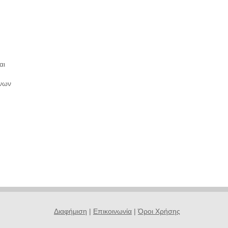
αι
ενων
Διαφήμιση
|
Επικοινωνία
|
Όροι Χρήσης