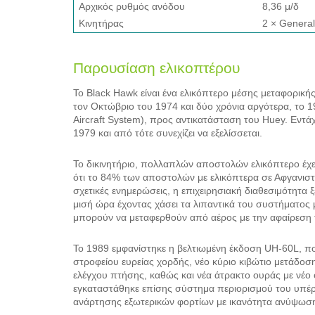
Αρχικός ρυθμός ανόδου
8,36 μ/δ
Κινητήρας
2 × General
Παρουσίαση ελικοπτέρου
Το Black Ηawk είναι ένα ελικόπτερο μέσης μεταφορικής
τον Οκτώβριο του 1974 και δύο χρόνια αργότερα, το 19
Aircraft System), προς αντικατάσταση του Huey. Εν
1979 και από τότε συνεχίζει να εξελίσσεται.
Το δικινητήριο, πολλαπλών αποστολών ελικόπτερο έχει
ότι το 84% των αποστολών με ελικόπτερα σε Αφγανισ
σχετικές ενημερώσεις, η επιχειρησιακή διαθεσιμότητα ξ
μισή ώρα έχοντας χάσει τα λιπαντικά του συστήματος 
μπορούν να μεταφερθούν από αέρος με την αφαίρεση 
To 1989 εμφανίστηκε η βελτιωμένη έκδοση UH-60L, πο
στροφείου ευρείας χορδής, νέο κύριο κιβώτιο μετάδοσ
ελέγχου πτήσης, καθώς και νέα άτρακτο ουράς με νέο
εγκαταστάθηκε επίσης σύστημα περιορισμού του υπέρ
ανάρτησης εξωτερικών φορτίων με ικανότητα ανύψωσ