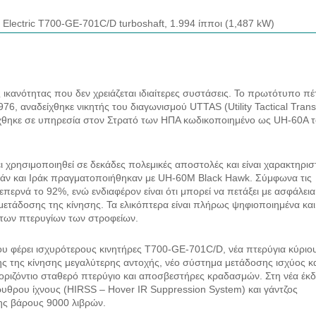
 Electric T700-GE-701C/D turboshaft, 1.994 ίπποι (1,487 kW)
 ικανότητας που δεν χρειάζεται ιδιαίτερες συστάσεις. Το πρωτότυπο πέ
76, αναδείχθηκε νικητής του διαγωνισμού UTTAS (Utility Tactical Trans
τάχθηκε σε υπηρεσία στον Στρατό των ΗΠΑ κωδικοποιημένο ως UH-60A 
 χρησιμοποιηθεί σε δεκάδες πολεμικές αποστολές και είναι χαρακτηρισ
τάν και Ιράκ πραγματοποιήθηκαν με UH-60M Black Hawk. Σύμφωνα τις
επερνά το 92%, ενώ ενδιαφέρον είναι ότι μπορεί να πετάξει με ασφάλεια
μετάδοσης της κίνησης. Τα ελικόπτερα είναι πλήρως ψηφιοποιημένα και
των πτερυγίων των στροφείων.
υ φέρει ισχυρότερους κινητήρες T700-GE-701C/D, νέα πτερύγια κύριο
ης της κίνησης μεγαλύτερης αντοχής, νέο σύστημα μετάδοσης ισχύος κ
 οριζόντιο σταθερό πτερύγιο και αποσβεστήρες κραδασμών. Στη νέα έκ
υθρου ίχνους (HIRSS – Hover IR Suppression System) και γάντζος
ης βάρους 9000 λιβρών.