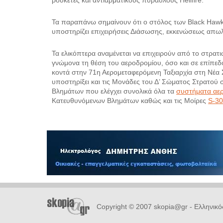
ρουκέτες και αντιαρματικούς πυραύλους Hellfire.
Τα παραπάνω σημαίνουν ότι ο στόλος των Black Hawk,
υποστηρίζει επιχειρήσεις Διάσωσης, εκκενώσεως απωλε
Τα ελικόπτερα αναμένεται να επιχειρούν από το στρα
γνώμονα τη θέση του αεροδρομίου, όσο και σε επίπεδ
κοντά στην 71η Αερομεταφερόμενη Ταξιαρχία στη Νέα Σ
υποστηρίξει και τις Μονάδες του Δ’ Σώματος Στρατού 
Βλημάτων που ελέγχει συνολικά όλα τα
συστήματα αε
Κατευθυνόμενων Βλημάτων καθώς και τις Μοίρες
S-3
Copyright © 2007 skopia@gr - Ελληνικό