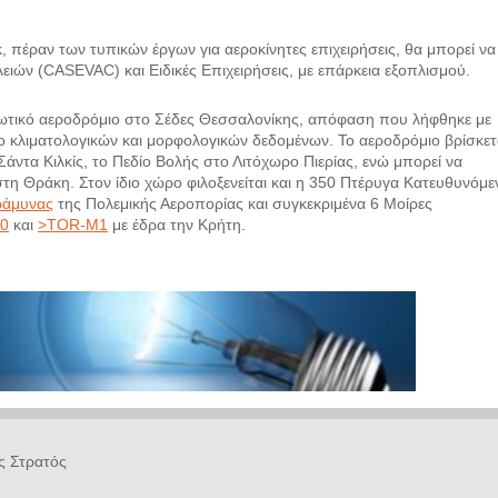
 πέραν των τυπικών έργων για αεροκίνητες επιχειρήσεις, θα μπορεί να
ιών (CASEVAC) και Ειδικές Επιχειρήσεις, με επάρκεια εξοπλισμού.
τιωτικό αεροδρόμιο στο Σέδες Θεσσαλονίκης, απόφαση που λήφθηκε με
ο κλιματολογικών και μορφολογικών δεδομένων. Το αεροδρόμιο βρίσκετ
άντα Κιλκίς, το Πεδίο Βολής στο Λιτόχωρο Πιερίας, ενώ μπορεί να
στη Θράκη. Στον ίδιο χώρο φιλοξενείται και η 350 Πτέρυγα Κατευθυνόμ
ράμυνας
της Πολεμικής Αεροπορίας και συγκεκριμένα 6 Μοίρες
00
και
>TOR-M1
με έδρα την Κρήτη.
ς Στρατός