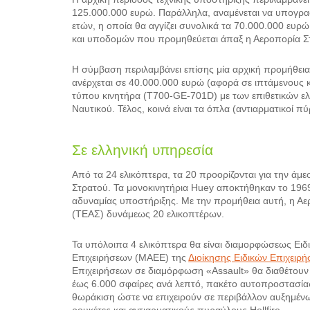
125.000.000 ευρώ. Παράλληλα, αναμένεται να υπογραφ
ετών, η οποία θα αγγίζει συνολικά τα 70.000.000 ευρ
και υποδομών που προμηθεύεται άπαξ η Αεροπορία Στ
Η σύμβαση περιλαμβάνει επίσης μία αρχική προμήθει
ανέρχεται σε 40.000.000 ευρώ (αφορά σε ιπτάμενους κ
τύπου κινητήρα (T700-GE-701D) με των επιθετικών ε
Ναυτικού. Τέλος, κοινά είναι τα όπλα (αντιαρματικοί 
Σε ελληνική υπηρεσία
Από τα 24 ελικόπτερα, τα 20 προορίζονται για την ά
Στρατού. Τα μονοκινητήρια Huey αποκτήθηκαν το 1969 κα
αδυναμίας υποστήριξης. Με την προμήθεια αυτή, η Αε
(ΤΕΑΣ) δυνάμεως 20 ελικοπτέρων.
Τα υπόλοιπα 4 ελικόπτερα θα είναι διαμορφώσεως Ει
Επιχειρήσεων (ΜΑΕΕ) της
Διοίκησης Ειδικών Επιχειρ
Επιχειρήσεων σε διαμόρφωση «Assault» θα διαθέτουν
έως 6.000 σφαίρες ανά λεπτό, πακέτο αυτοπροστασίας
θωράκιση ώστε να επιχειρούν σε περιβάλλον αυξημένω