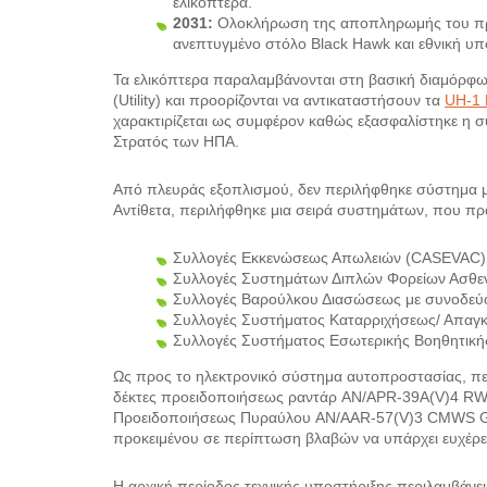
ελικόπτερα.
2031:
Ολοκλήρωση της αποπληρωμής του προγ
ανεπτυγμένο στόλο Black Hawk και εθνική υπ
Τα ελικόπτερα παραλαμβάνονται στη βασική διαμόρφω
(Utility) και προορίζονται να αντικαταστήσουν τα
UH-1 
χαρακτιρίζεται ως συμφέρον καθώς εξασφαλίστηκε η σ
Στρατός των ΗΠΑ.
Από πλευράς εξοπλισμού, δεν περιλήφθηκε σύστημα με
Αντίθετα, περιλήφθηκε μια σειρά συστημάτων, που προ
Συλλογές Εκκενώσεως Απωλειών (CASEVAC) τ
Συλλογές Συστημάτων Διπλών Φορείων Ασθεν
Συλλογές Βαρούλκου Διασώσεως με συνοδεύ
Συλλογές Συστήματος Καταρριχήσεως/ Απαγ
Συλλογές Συστήματος Εσωτερικής Βοηθητική
Ως προς το ηλεκτρονικό σύστημα αυτοπροστασίας, π
δέκτες προειδοποιήσεως ραντάρ AN/APR-39A(V)4 RWR
Προειδοποιήσεως Πυραύλου AN/AAR-57(V)3 CMWS Gen 
προκειμένου σε περίπτωση βλαβών να υπάρχει ευχέρε
Η αρχική περίοδος τεχνικής υποστήριξης περιλαμβάνει