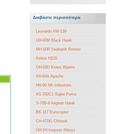
Διαβάστε περισσότερα
Leonardo AW-139
UH-60M Black Hawk
MH-60R Seahawk Romeo
Airbus H215
ΟΗ-58D Kiowa Warrior
AH-64Α Apache
NH-90 NK Industries
ΑS 332C1 Super Puma
S-70B-6 Aegean Hawk
BK-117 Eurocopter
CH-47DG Chinook
UH-1H Iroquois (Heuy)