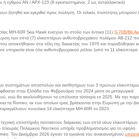
 ή εχθρού AN / APX-123 (8 εγκατεστημένοι, 2 ως ανταλλακτικά)
ουν ζητηθεί και εγκριθεί προς πώληση. Οι τελικές ποσότητες μπορούν 
σίας MH-60R Sea Hawk ενισχύει το στόλο των έντεκα (11)
S-70B/B6 A
υρση των επτά (7) ελικοπτέρων ανθυποβρυχιακού πολέμου AB-212 π
α που αποκτήθηκαν στα τέλη της δεκαετίας του 1970 και παραδόθηκαν κ
σε υπηρεσία είναι όλα ανθυποβρυχιακού ρόλου (από τα 11 ελικόπτερα 
o
νων συστημάτων αποστολών και αισθητήρων των 3 πρώτων ελικοπτέρ
7 έφθασαν στην Ελλάδα τον Φεβρουάριο του 2024 μέσα σε μεταγωγικά
κού, ενώ θα ακολουθήσουν τα υπόλοιπα τέσσερα το 2025. Με την παρ
νει τα Romeo, εκ των οποίων τρεις βρίσκονται στην Ευρώπη με την Δα
α παραγγέλνουν συνολικα 14 ελικόπτερα MH-60R το 2023.
 τεχνική υποστήριξη πενταετούς διάρκειας των επτά νέων ελικοπτέρων
ό πλευράς Πολεμικού Ναυτικού υπήρξε προβληματισμός για το υψηλό
eo. Τον Δεκέμβριο 2026 έγιναν τα εγκαίνια του ανακαινισμένου
υποστ