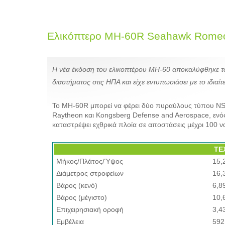
Ελικόπτερο MH-60R Seahawk Rome
Η νέα έκδοση του ελικοπτέρου MH-60 αποκαλύφθηκε το 
διαστήματος στις ΗΠΑ και είχε εντυπωσιάσει με το ιδια
Το MH-60R μπορεί να φέρει δύο πυραύλους τύπου NSM 
Raytheon και Kongsberg Defense and Aerospace, ενός 
καταστρέψει εχθρικά πλοία σε αποστάσεις μέχρι 100 να
ΤΕ
Μήκος/Πλάτος/Ύψος
15,
Διάμετρος στροφείων
16,
Βάρος (κενό)
6,8
Βάρος (μέγιστο)
10,
Επιχειρησιακή οροφή
3,4
Εμβέλεια
592