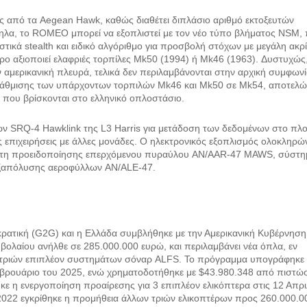
ός από τα Aegean Hawk, καθώς διαθέτει διπλάσιο αριθμό εκτοξευτών
ληλα, το ROMEO μπορεί να εξοπλιστεί με τον νέο τύπο βλήματος NSM,
στικά stealth και ειδικό αλγόριθμο για προσβολή στόχων με μεγάλη ακρί
ρο αξιοποιεί ελαφριές τορπίλες Mk50 (1994) ή Mk46 (1963). Δυστυχώς
αμερικανική πλευρά, τελικά δεν περιλαμβάνονται στην αρχική συμφωνί
αναβάθμισης των υπάρχοντων τορπιλών Mk46 και Mk50 σε Mk54, αποτελ
 που βρίσκονται στο ελληνικό οπλοστάσιο.
ων SRQ-4 Hawklink της L3 Harris για μετάδοση των δεδομένων στο πλο
ς επιχειρήσεις με άλλες μονάδες. Ο ηλεκτρονικός εξοπλισμός ολοκληρώ
έκτη προειδοποίησης επερχόμενου πυραύλου AN/AAR-47 MAWS, σύστη
ξαπόλυσης αεροφύλλων AN/ALE-47.
ρατική (G2G) και η Ελλάδα συμβλήθηκε με την Αμερικανική Κυβέρνηση
ολαίου ανήλθε σε 285.000.000 ευρώ, και περιλαμβάνει νέα όπλα, εν
η τριών επιπλέον συστημάτων σόναρ ALFS. Το πρόγραμμα υπογράφηκε
Φεβρουάριο του 2025, ενώ χρηματοδοτήθηκε με $43.980.348 από πιστώσ
ε η ενεργοποίηση προαίρεσης για 3 επιπλέον ελικόπτερα στις 12 Απρι
 2022 εγκρίθηκε η προμήθεια άλλων τριών ελικοπτέρων προς 260.000.0