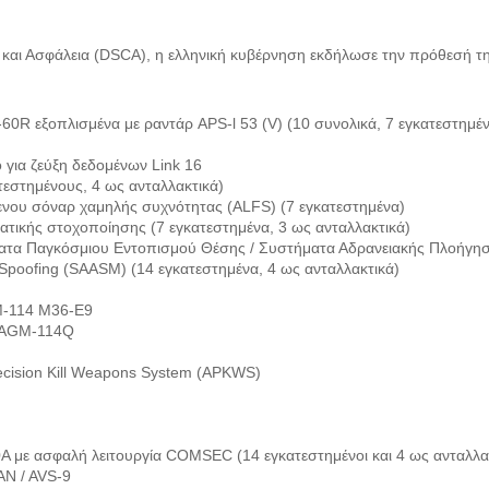
και Ασφάλεια (DSCA), η ελληνική κυβέρνηση εκδήλωσε την πρόθεσή τη
R εξοπλισμένα με ραντάρ APS-l 53 (V) (10 συνολικά, 7 εγκατεστημέν
για ζεύξη δεδομένων Link 16
εστημένους, 4 ως ανταλλακτικά)
νου σόναρ χαμηλής συχνότητας (ALFS) (7 εγκατεστημένα)
τικής στοχοποίησης (7 εγκατεστημένα, 3 ως ανταλλακτικά)
τα Παγκόσμιου Εντοπισμού Θέσης / Συστήματα Αδρανειακής Πλοήγησ
i-Spoofing (SAASM) (14 εγκατεστημένα, 4 ως ανταλλακτικά)
M-114 M36-E9
e AGM-114Q
ecision Kill Weapons System (APKWS)
 με ασφαλή λειτουργία COMSEC (14 εγκατεστημένοι και 4 ως ανταλλα
AN / AVS-9