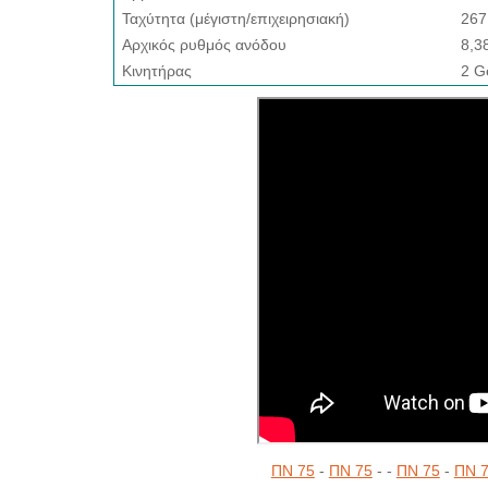
Ταχύτητα (μέγιστη/επιχειρησιακή)
267
Αρχικός ρυθμός ανόδου
8,3
Κινητήρας
2 G
ΠΝ 75
-
ΠΝ 75
- -
ΠΝ 75
-
ΠΝ 7