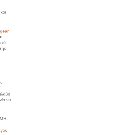
(και
egean
ου
ατά
της
ων
αλαβή
νία να
 MH-
έγου