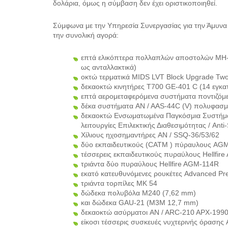
δολάρια, όμως η σύμβαση δεν έχει οριστικοποιηθεί.
Σύμφωνα με την Υπηρεσία Συνεργασίας για την Άμυνα 
την συνολική αγορά:
επτά ελικόπτερα πολλαπλών αποστολών MH-60
ως ανταλλακτικά)
οκτώ τερματικά MIDS LVT Block Upgrade Two 
δεκαοκτώ κινητήρες T700 GE-401 C (14 εγκατ
επτά αερομεταφερόμενα συστήματα ποντιζόμε
δέκα συστήματα AN / AAS-44C (V) πολυφασμα
δεκαοκτώ Ενσωματωμένα Παγκόσμια Συστήμα
λειτουργίες Επιλεκτικής Διαθεσιμότητας / Ant
Χίλιους ηχοσημαντήρες AN / SSQ-36/53/62
δύο εκπαιδευτικούς (CATM ) πύραυλους AG
τέσσερεις εκπαιδευτικούς πυραύλους Hellfir
τριάντα δύο πυραύλους Hellfire AGM-114R
εκατό κατευθυνόμενες ρουκέτες Advanced Pr
τριάντα τορπίλες MK 54
δώδεκα πολυβόλα M240 (7,62 mm)
και δώδεκα GAU-21 (Μ3Μ 12,7 mm)
δεκαοκτώ ασύρματοι AN / ARC-210 APX-1990A
είκοσι τέσσερις συσκευές νυχτερινής όρασης 