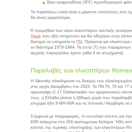
δέκα αναμεταδότες (IFF) προσδιορισμού φίλου
Τα παραπάνω υλικά είναι η μέγιστες ποσότητες που έχ
θα είναι) χαμηλότερες.
Η προμήθεια των νέων ελικοπτέρων ναυτικής συνεργα
Hawk
που ήδη υπηρετούν και θα οδηγήσει στην απόσ
διατηρεί σε υπηρεσία το
ΠΝ
. Πρόκειται για ελικόπτερ
το διάστημα 1979-1984. Τα επτά (7) που παραμένουν 
αρχικής παραγγελίας έχουν χαθεί 4 σε ατυχήματα).
Παραλαβές των ελικοπτέρων Rome
Η Sikorsky ολοκλήρωσε τις δοκιμές των ολοκληρωμέ
στις αρχές Δεκεμβρίου του 2023. Τα ΠΝ 75, 76 και 7
αεροσκάφη C-17 Globemaster του αμερικανικού ναυτι
τους, η Ελλάδα γίνεται η έβδομη χώρα που παραλαμβά
επιχειρεί ήδη 9 ΜΗ-60R και τις Ισπανία / Νορβηγία ν
Σύμφωνα με πληροφορίες, το συνολικό κόστος για την
60R ανέρχεται στα 256 εκατομμύρια δολάρια. Ήδη απ
κόστος της τεχνικής υποστήριξης των ελικοπτέρων Rom