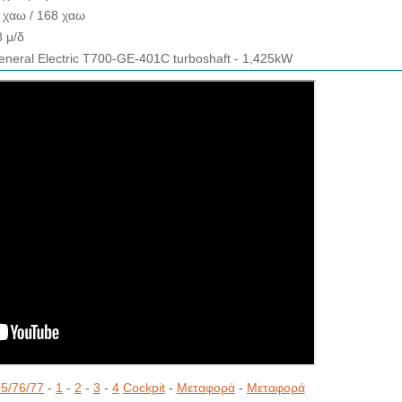
 χαω / 168 χαω
8 μ/δ
eneral Electric T700-GE-401C turboshaft - 1,425kW
5/76/77
-
1
-
2
-
3
-
4
Cockpit
-
Μεταφορά
-
Μεταφορά