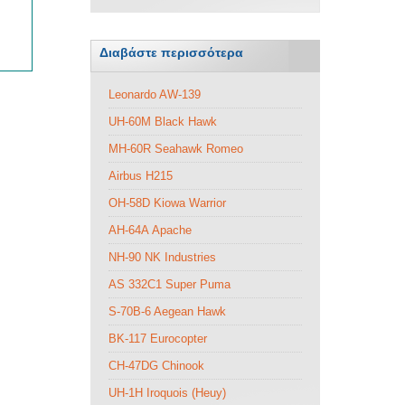
Διαβάστε περισσότερα
Leonardo AW-139
UH-60M Black Hawk
MH-60R Seahawk Romeo
Airbus H215
ΟΗ-58D Kiowa Warrior
AH-64Α Apache
NH-90 NK Industries
ΑS 332C1 Super Puma
S-70B-6 Aegean Hawk
BK-117 Eurocopter
CH-47DG Chinook
UH-1H Iroquois (Heuy)