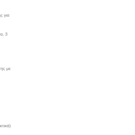
ς για
α, 3
ης με
κτικά)