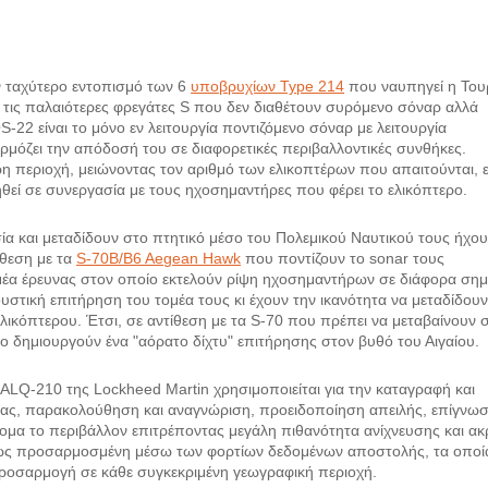
ν ταχύτερο εντοπισμό των 6
υποβρυχίων Type 214
που ναυπηγεί η Του
ια τις παλαιότερες φρεγάτες S που δεν διαθέτουν συρόμενο σόναρ αλλά
22 είναι το μόνο εν λειτουργία ποντιζόμενο σόναρ με λειτουργία
μόζει την απόδοσή του σε διαφορετικές περιβαλλοντικές συνθήκες.
ρη περιοχή, μειώνοντας τον αριθμό των ελικοπτέρων που απαιτούνται, 
ηθεί σε συνεργασία με τους ηχοσημαντήρες που φέρει το ελικόπτερο.
σία και μεταδίδουν στο πτητικό μέσο του Πολεμικού Ναυτικού τους ήχο
ίθεση με τα
S-70B/B6 Aegean Hawk
που ποντίζουν το sonar τους
έα έρευνας στον οποίο εκτελούν ρίψη ηχοσημαντήρων σε διάφορα σημ
υστική επιτήρηση του τομέα τους κι έχουν την ικανότητα να μεταδίδου
ικόπτερου. Έτσι, σε αντίθεση με τα S-70 που πρέπει να μεταβαίνουν 
o δημιουργούν ένα "αόρατο δίχτυ" επιτήρησης στον βυθό του Αιγαίου.
LQ-210 της Lockheed Martin χρησιμοποιείται για την καταγραφή και
ας, παρακολούθηση και αναγνώριση, προειδοποίηση απειλής, επίγνωσ
μα το περιβάλλον επιτρέποντας μεγάλη πιθανότητα ανίχνευσης και ακ
ήρως προσαρμοσμένη μέσω των φορτίων δεδομένων αποστολής, τα οποί
ροσαρμογή σε κάθε συγκεκριμένη γεωγραφική περιοχή.