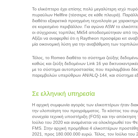
Το ελικόπτερο έχει επίσης πολύ μεγαλύτερη ισχύ πυρ
πυραύλων Hellfire (τέσσερις σε κάθε πλευρά). Παράλ
διαθέτει εξαιρετικά προηγμένη τεχνολογία με χαρακτηρι
σε κορεσμένο περιβάλλον. Για αγώνα ASW το ελικόπτε
οι σύγχρονες τορπίλες Mk54 αποδεσμεύτηκαν από την 
Αξίζει να αναφερθεί ότι η Raytheon προσφέρει κιτ 
μία οικονομική λύση για την αναβάθμιση των τορπιλών
Τέλος, το Romeo διαθέτει το σύστημα ζεύξης δεδομέν
καθώς και ζεύξη δεδομένων Link 16 για δικτυοκεντρικέ
με το σύστημα αυτοπροστασίας που περιλαμβάνει δ
παρεμβολών υπερύθρων AN/ALQ-144, και σύστημα ε
Σε ελληνική υπηρεσία
Η αρχική συμφωνία αγοράς των ελικοπτέρων ήταν διακ
την υλοποίηση του προγράμματος. Το κόστος του συμβ
συνεχεία τεχνική υποστήριξη (FOS) και την απόκτησ
Ιούλιο του 2020 και αναμένεται να ολοκληρωθεί τον 
FMS. Στην αρχική προμήθεια 4 ελικοπτέρων προστέθηκ
2021, προς 180.000.000 ευρώ. Τέλος, τον Ιούλιο του