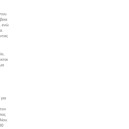
 που
βεια
, ενώ
α.
ώντας
ίο,
νεται
μα
 για
 τον
εις
λίου
00