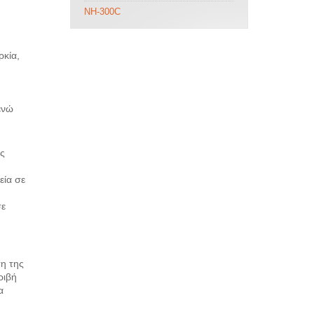
NH-300C
ρκία,
ενώ
υς
εία σε
ν
σε
η της
ριβή
α