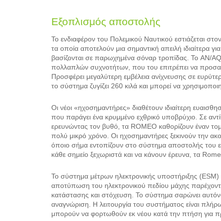
Εξοπλισμός αποστολής
Το ενδιαφέρον του Πολεμικού Ναυτικού εστιάζεται στο
τα οποία αποτελούν μια σημαντική απειλή ιδιαίτερα γ
βασίζονται σε παρωχημένα σόναρ τροπίδας. Το AN/AQS-
πολλαπλών συχνοτήτων, που του επιτρέπει να προσαρ
Προσφέρει μεγαλύτερη εμβέλεια ανίχνευσης σε ευρύτε
το σύστημα ζυγίζει 260 κιλά και μπορεί να χρησιμοποι
Οι νέοι «ηχοσημαντήρες» διαθέτουν ιδιαίτερη ευαισθη
που παράγει ένα κρυμμένο εχθρικό υποβρύχιο. Σε αντ
ερευνώντας τον βυθό, τα ROMEO καθορίζουν έναν τομ
πολύ μικρό χρόνο. Οι ηχοσημαντήρες ξεκινούν την ακο
όποιο σήμα εντοπίζουν στο σύστημα αποστολής του ελ
κάθε σημείο ξεχωριστά και να κάνουν έρευνα, τα Rome
Το σύστημα μέτρων ηλεκτρονικής υποστήριξης (ESM) A
αποτύπωση του ηλεκτρονικού πεδίου μάχης παρέχοντ
κατάστασης και στόχευση. Το σύστημα σαρώνει αυτόνο
αναγνώριση. Η λειτουργία του συστήματος είναι πλ
μπορούν να φορτωθούν εκ νέου κατά την πτήση για π