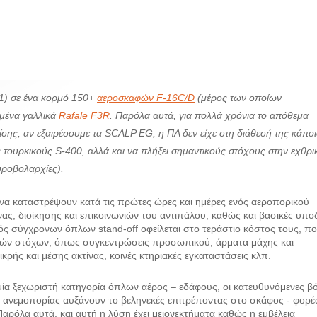
21) σε ένα κορμό 150+
αεροσκαφών F-16C/D
(μέρος των οποίων
γμένα γαλλικά
Rafale F3R
. Παρόλα αυτά, για πολλά χρόνια το απόθεμα
ης, αν εξαιρέσουμε τα SCALP EG, η ΠΑ δεν είχε στη διάθεσή της κάπο
 τουρκικούς S-400, αλλά και να πλήξει σημαντικούς στόχους στην εχθρι
υροβολαρχίες).
να καταστρέψουν κατά τις πρώτες ώρες και ημέρες ενός αεροπορικού
ς, διοίκησης και επικοινωνιών του αντιπάλου, καθώς και βασικές υπο
ς σύγχρονων όπλων stand-off οφείλεται στο τεράστιο κόστος τους, πο
ικών στόχων, όπως συγκεντρώσεις προσωπικού, άρματα μάχης και
ρής και μέσης ακτίνας, κοινές κτηριακές εγκαταστάσεις κλπ.
ία ξεχωριστή κατηγορία όπλων αέρος – εδάφους, οι κατευθυνόμενες β
 ανεμοπορίας αυξάνουν το βεληνεκές επιτρέποντας στο σκάφος - φορέ
Παρόλα αυτά, και αυτή η λύση έχει μειονεκτήματα καθώς η εμβέλεια