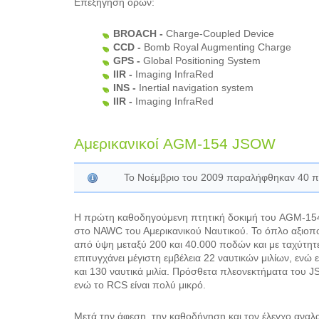
Επεξήγηση όρων:
BROACH -
Charge-Coupled Device
CCD -
Bomb Royal Augmenting Charge
GPS -
Global Positioning System
IIR -
Imaging InfraRed
INS -
Inertial navigation system
IIR -
Imaging InfraRed
Αμερικανικοί AGM-154 JSOW
Το Νοέμβριο του 2009 παραλήφθηκαν 40 
Η πρώτη καθοδηγούμενη πτητική δοκιμή του AGM-154
στο NAWC του Αμερικανικού Ναυτικού. Το όπλο αξιοπο
από ύψη μεταξύ 200 και 40.000 ποδών και με ταχύτη
επιτυγχάνει μέγιστη εμβέλεια 22 ναυτικών μιλίων, ενώ
και 130 ναυτικά μιλία. Πρόσθετα πλεονεκτήματα του JSO
ενώ το RCS είναι πολύ μικρό.
Μετά την άφεση, την καθοδήγηση και τον έλεγχο ανα