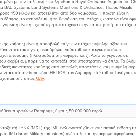
διασμένο με την πολεμική κεφαλή «Bomb Royal Ordnance Augmented C
α BAE Systems Land Systems Munitions & Ordnance, Thales Missile
άρους 450 κιλών και αποτελείται από δύο γομώσεις. Η πρώτη είναι η
 το έδαφος, το σκυρόδεμα, ή τη θωράκιση του στόχου, ώστε να είναι εφι
 γόμωση είναι η ισχυρότερη και στοχεύει στην καταστροφή του στόχου
κής χρήσης) είναι η προσβολή επίγειων στόχων υψηλής αξίας του
άνονται στρατηγεία, αεροδρόμια, ναύσταθμοι και εγκαταστάσεις:
όχοι υποδομής (ηλεκτροδότηση, γέφυρες κλπ). Αυτό το γεγονός σε
 του ακρίβεια, μπορεί να το κατατάξει στα υποστρατηγικά όπλα. Τα βλή
ικές ικανότητες κρούσης από ασφαλείς αποστάσεις και με υψηλή ακρί
ονται από τον δορυφόρο HELIOS, τον Δορυφορικό Σταθμό Τανάγρας ε
στοχοποίησης όπως
UAV
.
ρομήθεια πυραύλων Rampage, ύψους 50.000.000 ευρώ.
εκτοξευτή LYNX (MRL) της IMI, ενώ αναπτύχθηκε και ναυτική έκδοση υ
εία ΙΜΙ (Israel Military Industries) ανέπτυξε και την αερομεταφερόμενη