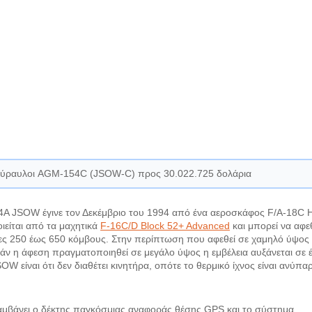
πύραυλοι AGM-154C (JSOW-C) προς 30.022.725 δολάρια
A JSOW έγινε τον Δεκέμβριο του 1994 από ένα αεροσκάφος F/A-18C 
ιείται από τα μαχητικά
F-16C/D Block 52+ Advanced
και μπορεί να αφε
τες 250 έως 650 κόμβους. Στην περίπτωση που αφεθεί σε χαμηλό ύψος
 εάν η άφεση πραγματοποιηθεί σε μεγάλο ύψος η εμβέλεια αυξάνεται σε 
W είναι ότι δεν διαθέτει κινητήρα, οπότε το θερμικό ίχνος είναι ανύπα
λαμβάνει ο δέκτης παγκόσμιας αναφοράς θέσης GPS και το σύστημα