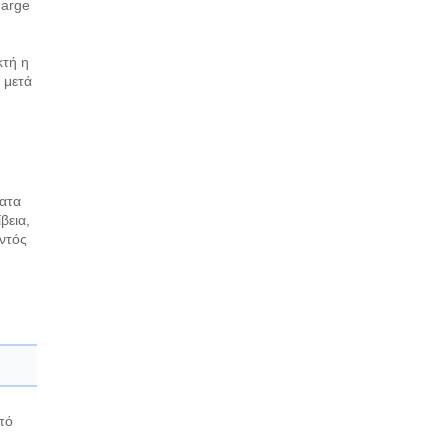
harge
κτή η
 μετά
ματα
βεια,
ντός
πό