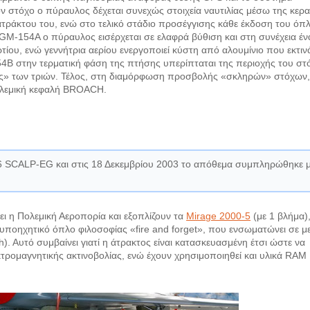
 στόχο ο πύραυλος δέχεται συνεχώς στοιχεία ναυτιλίας μέσω της κερα
τράκτου του, ενώ στο τελικό στάδιο προσέγγισης κάθε έκδοση του όπ
GM-154A ο πύραυλος εισέρχεται σε ελαφρά βύθιση και στη συνέχεια έν
τίου, ενώ γεννήτρια αερίου ενεργοποιεί κύστη από αλουμίνιο που εκτιν
4B στην τερματική φάση της πτήσης υπερίπταται της περιοχής του στ
ες» των τριών. Τέλος, στη διαμόρφωση προσβολής «σκληρών» στόχων,
ολεμική κεφαλή BROACH.
6 SCALP-EG και στις 18 Δεκεμβρίου 2003 το απόθεμα συμπληρώθηκε 
ι η Πολεμική Αεροπορία και εξοπλίζουν τα
Mirage 2000-5
(με 1 βλήμα),
 υποηχητικό όπλο φιλοσοφίας «fire and forget», που ενσωματώνει σε μ
. Αυτό συμβαίνει γιατί η άτρακτος είναι κατασκευασμένη έτσι ώστε να
ρομαγνητικής ακτινοβολίας, ενώ έχουν χρησιμοποιηθεί και υλικά RAM