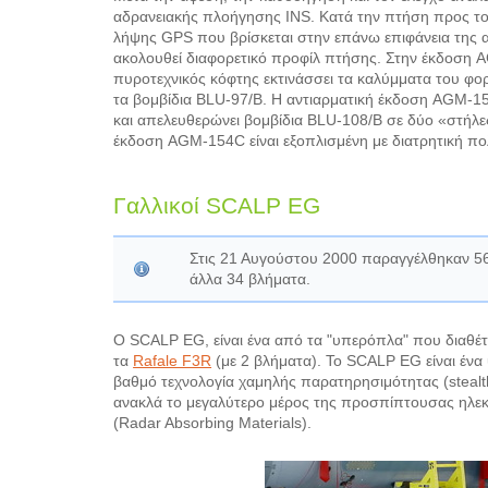
αδρανειακής πλοήγησης INS. Κατά την πτήση προς τον
λήψης GPS που βρίσκεται στην επάνω επιφάνεια της α
ακολουθεί διαφορετικό προφίλ πτήσης. Στην έκδοση A
πυροτεχνικός κόφτης εκτινάσσει τα καλύμματα του φορ
τα βομβίδια BLU-97/B. Η αντιαρματική έκδοση AGM-15
και απελευθερώνει βομβίδια BLU-108/B σε δύο «στήλ
έκδοση AGM-154C είναι εξοπλισμένη με διατρητική π
Γαλλικοί SCALP EG
Στις 21 Αυγούστου 2000 παραγγέλθηκαν 5
άλλα 34 βλήματα.
O SCALP EG, είναι ένα από τα "υπερόπλα" που διαθέτε
τα
Rafale F3R
(με 2 βλήματα). Το SCALP EG είναι ένα
βαθμό τεχνολογία χαμηλής παρατηρησιμότητας (stealth)
ανακλά το μεγαλύτερο μέρος της προσπίπτουσας ηλεκτ
(Radar Absorbing Materials).