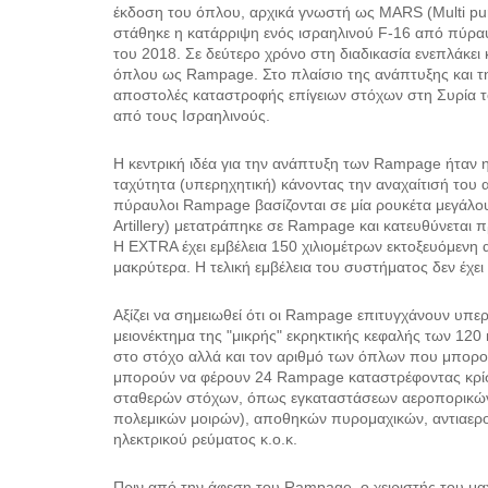
έκδοση του όπλου, αρχικά γνωστή ως MARS (Multi pur
στάθηκε η κατάρριψη ενός ισραηλινού F-16 από πύρα
του 2018. Σε δεύτερο χρόνο στη διαδικασία ενεπλάκει 
όπλου ως Rampage. Στο πλαίσιο της ανάπτυξης και τ
αποστολές καταστροφής επίγειων στόχων στη Συρία τ
από τους Ισραηλινούς.
H κεντρική ιδέα για την ανάπτυξη των Rampage ήταν η
ταχύτητα (υπερηχητική) κάνοντας την αναχαίτισή του 
πύραυλοι Rampage βασίζονται σε μία ρουκέτα μεγάλο
Artillery) μετατράπηκε σε Rampage και κατευθύνεται π
Η EXTRA έχει εμβέλεια 150 χιλιομέτρων εκτοξευόμενη
μακρύτερα. Η τελική εμβέλεια του συστήματος δεν έχε
Αξίζει να σημειωθεί ότι οι Rampage επιτυγχάνουν υπε
μειονέκτημα της "μικρής" εκρηκτικής κεφαλής των 120 
στο στόχο αλλά και τον αριθμό των όπλων που μπορού
μπορούν να φέρουν 24 Rampage καταστρέφοντας κρίσι
σταθερών στόχων, όπως εγκαταστάσεων αεροπορικών 
πολεμικών μοιρών), αποθηκών πυρομαχικών, αντιαερ
ηλεκτρικού ρεύματος κ.ο.κ.
Πριν από την άφεση του Rampage, ο χειριστής του μαχ