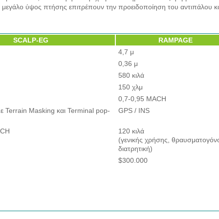
το μεγάλο ύψος πτήσης επιτρέπουν την προειδοποίηση του αντιπάλου κα
SCALP-EG
RAMPAGE
4,7 μ
0,36 μ
580 κιλά
150 χλμ
0,7-0,95 MACH
ε Terrain Masking και Terminal pop-
GPS / INS
ACH
120 κιλά
(γενικής χρήσης, θραυσματογόν
διατρητική)
$300.000