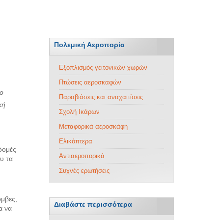
Πολεμική Αεροπορία
Εξοπλισμός γειτονικών χωρών
Πτώσεις αεροσκαφών
ιο
Παραβιάσεις και αναχαιτίσεις
κή
Σχολή Ικάρων
Μεταφορικά αεροσκάφη
Ελικόπτερα
δομές
Αντιαεροπορικά
υ τα
Συχνές ερωτήσεις
όμβες,
Διαβάστε περισσότερα
α να