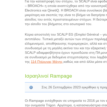
Για την καταστροφή του στόχου, το SCALP είναι εφο
– BROACH» η οποία αναπτύχθηκε από την κοινοπραξί
Electronics και QinetiQ. Η BROACH είναι συνολικού β
μικρότερη και σκοπός της είναι το βλήμα να διατρήσει
είσοδος του εντός προστατευμένων στόχων. Η δεύτερη
την είσοδο του βλήματος στο εσωτερικό του.
Κύρια αποστολή του SCALP EG (Emploi Général – γενι
αντιπάλου. Τυπικά μεταξύ αυτών των στόχων περιλαμβ
ελλιμενισμού, αποθήκευσης πυρομαχικών, αλλά και στ
συνδυασμό με τη μεγάλη ακτίνα του και την εξαιρετική
SCALP αδιαμφισβήτητα έχουν προσδώσει στη ΠΑ μοναδ
σε συνδυασμό με δεδομένα στοχοποίησης που λαμβάν
της
114 Πτέρυγας Μάχης
,καθώς και από άλλα μέσα 
Ισραηλινοί Rampage
Στις 26 Σεπτεμβρίου 2023 εγκρίθηκε η π
Οι Rampage εντάχθηκαν σε υπηρεσία το 2016 με τον 
την ονομασία Trigon. Αργότερα, η κατασκευάστρια εταιρ