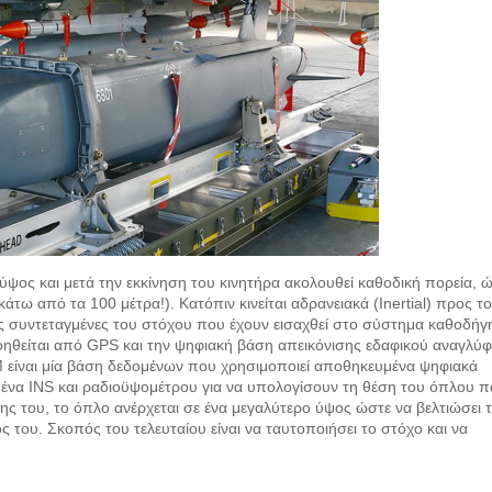
ψος και μετά την εκκίνηση του κινητήρα ακολουθεί καθοδική πορεία, 
τω από τα 100 μέτρα!). Κατόπιν κινείται αδρανειακά (Inertial) προς τ
ις συντεταγμένες του στόχου που έχουν εισαχθεί στο σύστημα καθοδή
οηθείται από GPS και την ψηφιακή βάση απεικόνισης εδαφικού αναγλύ
ίναι μία βάση δεδομένων που χρησιμοποιεί αποθηκευμένα ψηφιακά
μένα INS και ραδιοϋψομέτρου για να υπολογίσουν τη θέση του όπλου 
ης του, το όπλο ανέρχεται σε ένα μεγαλύτερο ύψος ώστε να βελτιώσει 
ς του. Σκοπός του τελευταίου είναι να ταυτοποιήσει το στόχο και να