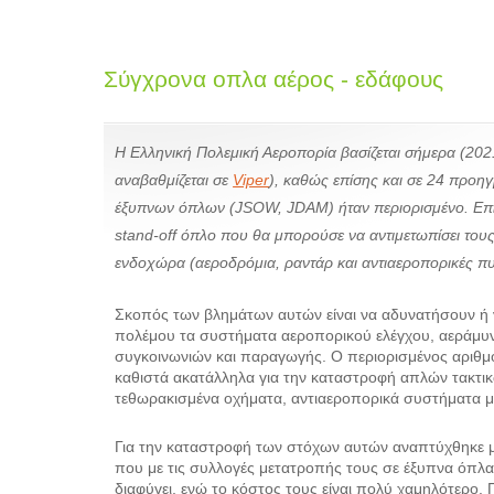
Σύγχρονα οπλα αέρος - εδάφους
Η Ελληνική Πολεμική Αεροπορία βασίζεται σήμερα (20
αναβαθμίζεται σε
Viper
), καθώς επίσης και σε 24 προη
έξυπνων όπλων (JSOW, JDAM) ήταν περιορισμένο. Επίσ
stand-off όπλο που θα μπορούσε να αντιμετωπίσει τους
ενδοχώρα (αεροδρόμια, ραντάρ και αντιαεροπορικές π
Σκοπός των βλημάτων αυτών είναι να αδυνατήσουν ή 
πολέμου τα συστήματα αεροπορικού ελέγχου, αεράμυνα
συγκοινωνιών και παραγωγής. Ο περιορισμένος αριθμό
καθιστά ακατάλληλα για την καταστροφή απλών τακτ
τεθωρακισμένα οχήματα, αντιαεροπορικά συστήματα μικ
Για την καταστροφή των στόχων αυτών αναπτύχθηκε μ
που με τις συλλογές μετατροπής τους σε έξυπνα όπλα
διαφύγει, ενώ το κόστος τους είναι πολύ χαμηλότερο. 