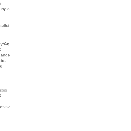
υ
υάριο
ιωθεί
εγάλη
Οι
Range
είας.
λύ
έρει
D
ήσεων