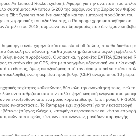
pose Air launced Rocket system). Αφορμή για την ανάπτυξη του όπλο
υλο συστήματος ΑΑ τύπου S-200 της αεράμυνας της Συρίας τον Φεβρο
και η Elbit Systems που έχει αναλάβει και την εμπορική προώθηση του
ης επιχειρησιακής του αξιολόγησης, ο Rampage χρησιμοποιήθηκε σε
ον Απρίλιο του 2019, σύμφωνα με πληροφορίες που δεν έχουν επιβεβα
 δημιουργία ενός χαμηλού κόστους stand off όπλου, που θα διαθέτει μ
από δύσκολη ως αδύνατη, και θα χαρακτηρίζεται από μεγάλη εμβέλεια. 
υ βεληνεκούς πυροβολικού. Ουσιαστικά, η ρουκέτα EXTRA (Extended 
ρος το στόχο είτε με GPS, είτε με προηγμένη αδρανειακή ναυτιλία ακριβ
 από το έδαφος, όμως εκτοξευόμενη από τον αέρα μπορεί να φτάσει πο
ι αποκαλυφθεί, ενώ η ακρίβεια προσβολής (CEP) ανέρχεται σε 10 μέτρα.
ρηχητικές ταχύτητες καθιστώντας δύσκολη την αναχαίτησή τους, ενώ το
κιλών αντισταθμίζεται από την πολύ υψηλή κινητική ενέργεια που μεταφ
ν να εκτοξευθούν από ένα μόλις κύμα επίθεσης. Έτσι, μόλις 6 F-16C/
μες εγκαταστάσεις. Το Rampage έχει σχεδιαστεί για την καταστροφή
βάσεων (πύργος ελέγχου, καταφύγια αεροσκαφών και κέντρα επιχειρ
οπορικών συστοιχιών, κέντρων επικοινωνιών, μονάδων παραγωγής
ητικού διοχετεύει τις συντεταγμένες του στόχου στον υπολογιστή