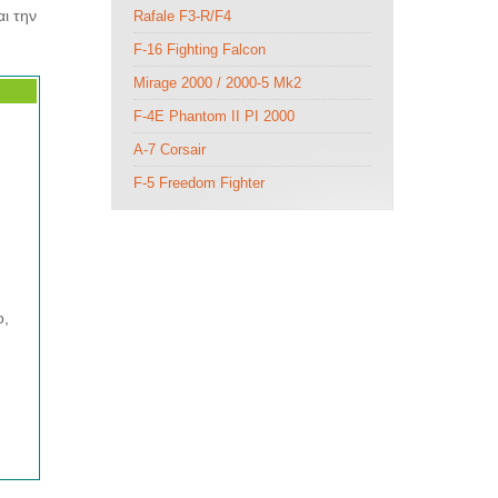
ι την
Rafale F3-R/F4
F-16 Fighting Falcon
Mirage 2000 / 2000-5 Mk2
F-4E Phantom II PI 2000
A-7 Corsair
F-5 Freedom Fighter
ο,