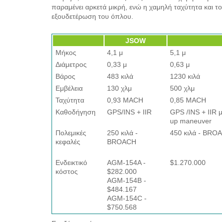
παραμένει αρκετά μικρή, ενώ η χαμηλή ταχύτητα και 
εξουδετέρωση του όπλου.
JSOW
Μήκος
4,1 μ
5,1 μ
Διάμετρος
0,33 μ
0,63 μ
Βάρος
483 κιλά
1230 κιλά
Εμβέλεια
130 χλμ
500 χλμ
Ταχύτητα
0,93 MACH
0,85 MACH
Καθοδήγηση
GPS/INS + IIR
GPS /INS + IIR μ
up maneuver
Πολεμικές
250 κιλά -
450 κιλά - BRO
κεφαλές
BROACH
Ενδεικτικό
AGM-154A -
$1.270.000
κόστος
$282.000
AGM-154B -
$484.167
AGM-154C -
$750.568