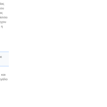
ίας
λου
ας
άσσει
όχου
 η
με
 και
εγάλο