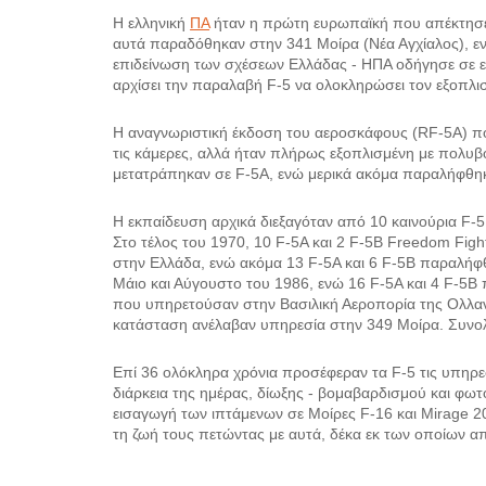
Η ελληνική
ΠΑ
ήταν η πρώτη ευρωπαϊκή που απέκτησε 
αυτά παραδόθηκαν στην 341 Μοίρα (Νέα Αγχίαλος), ε
επιδείνωση των σχέσεων Ελλάδας - ΗΠΑ οδήγησε σε ε
αρχίσει την παραλαβή F-5 να ολοκληρώσει τον εξοπλι
Η αναγνωριστική έκδοση του αεροσκάφους (RF-5A) πο
τις κάμερες, αλλά ήταν πλήρως εξοπλισμένη με πολυβ
μετατράπηκαν σε F-5A, ενώ μερικά ακόμα παραλήφθηκ
Η εκπαίδευση αρχικά διεξαγόταν από 10 καινούρια F-
Στο τέλος του 1970, 10 F-5A και 2 F-5B Freedom Fig
στην Ελλάδα, ενώ ακόμα 13 F-5A και 6 F-5B παραλήφθ
Μάιο και Αύγουστο του 1986, ενώ 16 F-5A και 4 F-5B
που υπηρετούσαν στην Βασιλική Αεροπορία της Ολλαν
κατάσταση ανέλαβαν υπηρεσία στην 349 Μοίρα. Συνολ
Επί 36 ολόκληρα χρόνια προσέφεραν τα F-5 τις υπηρε
διάρκεια της ημέρας, δίωξης - βομαβαρδισμού και φωτ
εισαγωγή των ιπτάμενων σε Μοίρες F-16 και Mirage 
τη ζωή τους πετώντας με αυτά, δέκα εκ των οποίων α