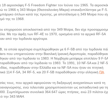
18 αεροσκάφη F-5 Freedom Fighter τον Ιούνιο του 1965. Τα αεροσκ
νώ το 1966 η 343 Μοίρα (Θεσσαλονίκη-Μίκρα) επανεξοπλίστηκε με F-5
μπάργκο όπλων κατά της πρώτης, με αποτέλεσμα η 349 Μοίρα που εί
σμό της το 1968.
υ επιχειρούσε αποκλειστικά από την 349 Μοίρα, δεν είχε προσαρμοσμ
όλα. Με την άφιξη των RF-4E το 1970, ορισμένα από τα αρχικά RF-5A
αν από την Ιορδανία αργότερα.
5B, τα οποία αργότερα συμπληρώθηκαν με 6 F-5B από την Ιορδανία πάλ
hters που υπηρετούσαν στην Βασιλική Ιρανική Αεροπορία, παραδόθηκα
ηκαν από την Ιορδανία το 1983. Η Νορβηγία μετέφερε επιπλέον 9 F-5A
 παραδόθηκαν από την Ιορδανία το 1983. Το 1991, 10 NF-5A και 2 NF-
δίας, παραδόθηκαν στην Ελλάδα και τα NF-5A που ήταν σε πτητική
ικά 114 F-5A, 34 RF-5, και 20 F-5B παραδόθηκαν στην ελληνική
ΠΑ
.
σίες τους, που αρχικά αφορούσαν τη διεξαγωγή αναχαιτίσεων κατά τη
οαναγνώρισης, ενώ τελευταία χρησιμοποιούνταν ως εκπαιδευτικά για τ
2000. Συμπλήρωσαν συνολικά 364.647 ώρες πτήσεις, ενώ 23 πιλότοι έ
πό την 343 ΜΑΗ.