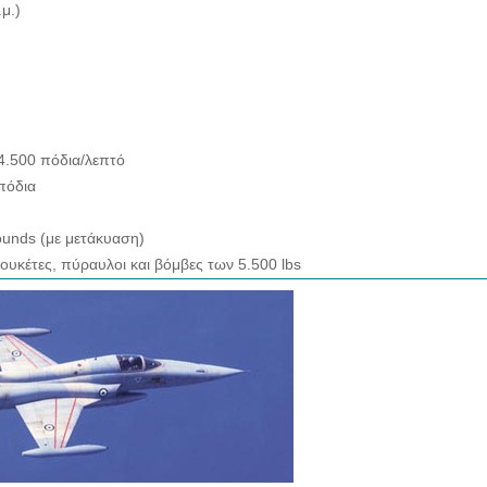
.μ.)
4.500 πόδια/λεπτό
πόδια
pounds (με μετάκυαση)
υκέτες, πύραυλοι και βόμβες των 5.500 lbs