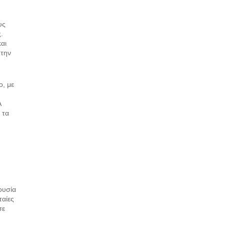
υς
.
αι
 την
ο, με
A
 τα
ουσία
ταίες
σε