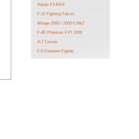
Rafale F3-R/F4
F-16 Fighting Falcon
Mirage 2000 / 2000-5 Mk2
F-4E Phantom II PI 2000
A-7 Corsair
F-5 Freedom Fighter