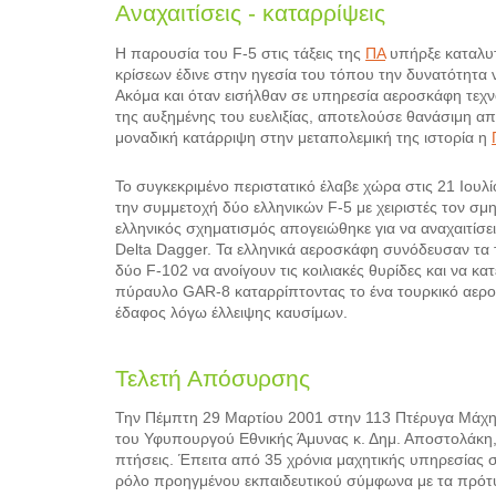
Αναχαιτίσεις - καταρρίψεις
Η παρουσία του F-5 στις τάξεις της
ΠΑ
υπήρξε καταλυτ
κρίσεων έδινε στην ηγεσία του τόπου την δυνατότητα
Ακόμα και όταν εισήλθαν σε υπηρεσία αεροσκάφη τεχν
της αυξημένης του ευελιξίας, αποτελούσε θανάσιμη απε
μοναδική κατάρριψη στην μεταπολεμική της ιστορία η
Το συγκεκριμένο περιστατικό έλαβε χώρα στις 21 Ιουλί
την συμμετοχή δύο ελληνικών F-5 με χειριστές τον σμ
ελληνικός σχηματισμός απογειώθηκε για να αναχαιτίσε
Delta Dagger. Τα ελληνικά αεροσκάφη συνόδευσαν τα 
δύο F-102 να ανοίγουν τις κοιλιακές θυρίδες και να κ
πύραυλο GAR-8 καταρρίπτοντας το ένα τουρκικό αερο
έδαφος λόγω έλλειψης καυσίμων.
Τελετή Απόσυρσης
Την Πέμπτη 29 Μαρτίου 2001 στην 113 Πτέρυγα Μάχ
του Υφυπουργού Εθνικής Άμυνας κ. Δημ. Αποστολάκη, ο
πτήσεις. Έπειτα από 35 χρόνια μαχητικής υπηρεσίας 
ρόλο προηγμένου εκπαιδευτικού σύμφωνα με τα πρότ