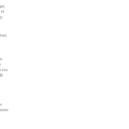
άφη
. Η
χε
ένες
ι.
ν
 τον
5B
ην
χασαν