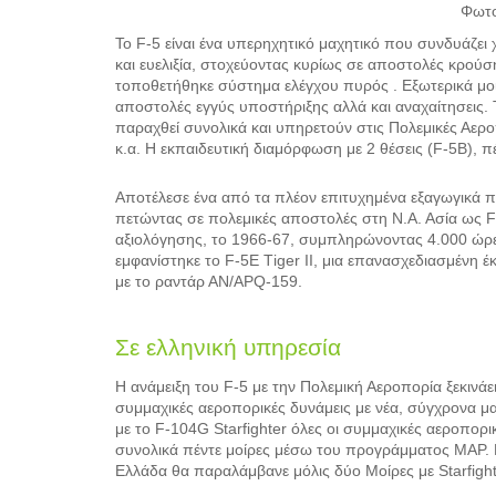
Φωτο
Το F-5 είναι ένα υπερηχητικό μαχητικό που συνδυάζε
και ευελιξία, στοχεύοντας κυρίως σε αποστολές κρούση
τοποθετήθηκε σύστημα ελέγχου πυρός . Εξωτερικά μοιάζ
αποστολές εγγύς υποστήριξης αλλά και αναχαίτησεις.
παραχθεί συνολικά και υπηρετούν στις Πολεμικές Αεροπ
κ.α. Η εκπαιδευτική διαμόρφωση με 2 θέσεις (F-5B), 
Αποτέλεσε ένα από τα πλέον επιτυχημένα εξαγωγικά π
πετώντας σε πολεμικές αποστολές στη Ν.Α. Ασία ως F
αξιολόγησης, το 1966-67, συμπληρώνοντας 4.000 ώρες
εμφανίστηκε το F-5Ε Τiger ΙΙ, μια επανασχεδιασμένη 
με το ραντάρ ΑΝ/ΑΡQ-159.
Σε ελληνική υπηρεσία
Η ανάμειξη του F-5 με την Πολεμική Αεροπορία ξεκινάει
συμμαχικές αεροπορικές δυνάμεις με νέα, σύγχρονα μ
με το F-104G Starfighter όλες οι συμμαχικές αεροπορι
συνολικά πέντε μοίρες μέσω του προγράμματος ΜΑΡ. Η
Ελλάδα θα παραλάμβανε μόλις δύο Μοίρες με Starfight