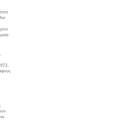
τητα
δεν
χουν
υρκία
,
1972,
κάφους
ς
ούν
ανε