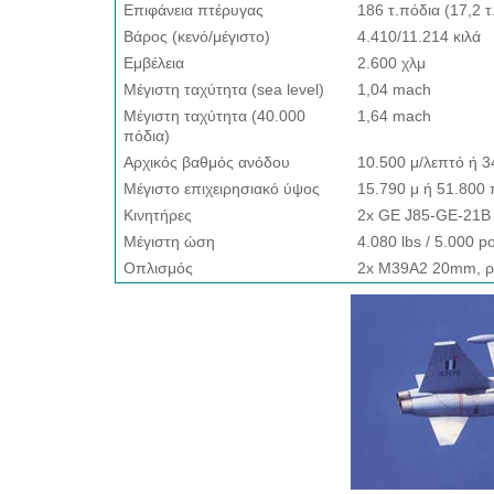
Επιφάνεια πτέρυγας
186 τ.πόδια (17,2 τ
Βάρος (κενό/μέγιστο)
4.410/11.214 κιλά
Εμβέλεια
2.600 χλμ
Μέγιστη ταχύτητα (sea level)
1,04 mach
Μέγιστη ταχύτητα (40.000
1,64 mach
πόδια)
Αρχικός βαθμός ανόδου
10.500 μ/λεπτό ή 3
Μέγιστο επιχειρησιακό ύψος
15.790 μ ή 51.800 
Κινητήρες
2x GE J85-GE-21B
Μέγιστη ώση
4.080 lbs / 5.000 
Οπλισμός
2x M39A2 20mm, ρο