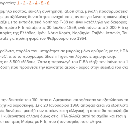
γραφίες:
1
-
2
-
3
-
4
-
5
-
6
ι χαμηλό κόστος, εύκολη συντήρηση, αξιοπιστία, μεγάλη προσαρμοστικό
ς με αξιόλογες δυνατότητες αναχαίτισης, αν και για λόγους οικονομίας 
ει με το εκπαιδευτικό Northrop T-38 και είναι κατάλληλο για διάφορες
 Το πρώτο F-5 πέταξε στις 30 Ιουλίου 1959, ενώ πάνω από 2.000 F-5 έ
ορίες της Ελλάδας, Ιράν, Νότια Κορέα, Νορβηγία, Ταϊβάν, Ισπανία, Το
πέταξε για πρώτη φορά τον Φεβρουάριο του 1964.
ροϊόντα, παρόλο που υπηρέτησε σε μικρούς μόνο αριθμούς με τις ΗΠΑ
-5C, υπό το πρόγραμμα Skoshi Τiger, για λόγους επιχειρησιακής
 σε 3.500 εξόδους. Όταν η παραγωγή του F-5Α έληξε τον Ιούνιο του 
έκδοση που πρόσθεσε την ικανότητα αέρος - αέρος στην ευελιξία του σ
 την δεκαετία του '60, όταν οι Αμερικάνοι αποφάσισαν να εξοπλίσουν τι
αχητικά αεροσκάφη. Στις 20 Ιανουαρίου 1960 αποφασίζεται να εξοπλιστ
κές δυνάμεις, μεταξύ των οποίων και η ελληνική, η οποία θα παραλάμβ
 κυβερνητική αλλαγή όμως στις ΗΠΑ άλλαξε αυτά τα σχέδια και έτσι η
er και τρεις Μοίρες με F-5, που ήταν σαφώς ποιο φθηνά.