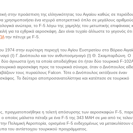
ική στην προάσπιση της ελληνικότητας του Αιγαίου καθώς σε περιόδο
 να χρησιμοποιήσει ένα ισχυρό αποτρεπτικό όπλο σε μεγάλους αριθμούς
ολογικά ανώτερα, το F-5 λόγω της χαμηλής του μετωπικής επιφάνειας κ
ιλή για τα εχθρικά αεροσκάφη. Δεν είναι τυχαίο άλλωστε το γεγονός ότι
ΠΑ
την πέτυχε με F-5.
ου 1974 στην ευρύτερη περιοχή του Αγίου Ευστρατίου στο Βόρειο Αιγαί
ηναγό (Ι) Γ. Δινόπουλο και τον ανθυποσμηναγό (Ι) Θ. Σκαμπαρδώνη. Ο
ι δύο άγνωστα ίχνη τα οποία αποδείχθηκε ότι ήταν δύο τουρκικά F-102
τουρκικά αεροσκάφη προς τα τουρκικά σύνορα, όταν ο Δινόπουλος είδε
ατεβάζουν τους πυραύλους Falcon. Τότε ο Δινόπουλος εκτόξευσε έναν
σκάφος. Το δεύτερο αποπροσανατολίστηκε και κατέπεσε σε τουρκικό
ης, πραγματοποιήθηκε η τελετή απόσυρσης των αεροσκαφών F-5, παρ
 οποίος μάλιστα πέταξε με ένα F-5 της 343 ΜΑΗ σε μια από τις τελευ
στην Πολεμική Αεροπορία, ορισμένα F-5 ενδεχομένως να μετακυλίσουν 
υπα του αντίστοιχου τουρκικού προγράμματος.