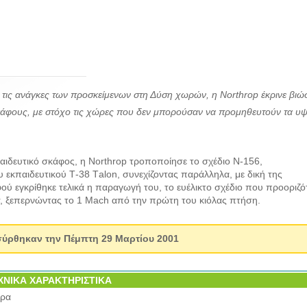
ι τις ανάγκες των προσκείμενων στη Δύση χωρών, η Νorthrop έκρινε βιώ
κάφους, με στόχο τις χώρες που δεν μπορούσαν να προμηθευτούν τα υ
ιδευτικό σκάφος, η Νorthrop τροποποίησε το σχέδιο Ν-156,
 εκπαιδευτικού Τ-38 Τalon, συνεχίζοντας παράλληλα, με δική της
φού εγκρίθηκε τελικά η παραγωγή του, το ευέλικτο σχέδιο που προοριζό
r, ξεπερνώντας το 1 Μach από την πρώτη του κιόλας πτήση.
σύρθηκαν την Πέμπτη 29 Μαρτίου 2001
ΧΝΙΚΑ ΧΑΡΑΚΤΗΡΙΣΤΙΚΑ
τρα