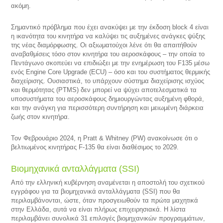
ακόμη.
Σημαντικό πρόβλημα που έχει ανακύψει με την έκδοση block 4 είναι
η ικανότητα του κινητήρα να καλύψει τις αυξημένες ανάγκες ψύξης
της νέας διαμόρφωσης. Οι αξιωματούχοι λένε ότι θα απαιτήθούν
αναβαθμίσεις τόσο στον κινητήρα του αεροσκάφους – την οποία το
Πεντάγωνο σκοπεύει να επιδιώξει με την ενημέρωση του F135 μέσω
ενός Engine Core Upgrade (ECU) – όσο και του συστήματος θερμικής
διαχείρισης. Ουσιαστικά, το υπάρχουν σύστημα διαχείρισης ισχύος
και θερμότητας (PTMS) δεν μπορεί να ψύχει αποτελεσματικά τα
υποσυστήματα του αεροσκάφους δημιουργώντας αυξημένη φθορά,
και την ανάγκη για περισσότερη συντήρηση και μειωμένη διάρκεια
ζωής στον κινητήρα.
Τον Φεβρουάριο 2024, η Pratt & Whitney (PW) ανακοίνωσε ότι ο
βελτιωμένος κινητήρας F-135 θα είναι διαθέσιμος το 2029.
Βιομηχανικά ανταλλάγματα (SSI)
Από την ελληνική κυβέρνηση αναμένεται η αποστολή του σχετικού
εγγράφου για τα βιομηχανικά ανταλλάγματα (SSI) που θα
περιλαμβάνονται, ώστε, όταν προσγειωθούν τα πρώτα μαχητικά
στην Ελλάδα, αυτά να είναι πλήρως επιχειρησιακά. Η λίστα
περιλαμβάνει συνολικά 31 επιλογές βιομηχανικών προγραμμάτων,