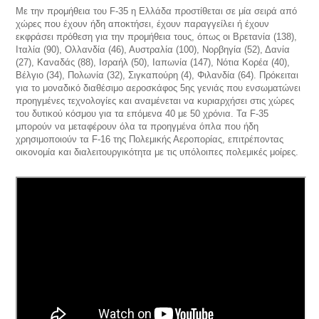
Με την προμήθεια του F-35 η Ελλάδα προστίθεται σε μία σειρά από
χώρες που έχουν ήδη αποκτήσει, έχουν παραγγείλει ή έχουν
εκφράσει πρόθεση για την προμήθεια τους, όπως οι Βρετανία (138),
Ιταλία (90), Ολλανδία (46), Αυστραλία (100), Νορβηγία (52), Δανία
(27), Καναδάς (88), Ισραήλ (50), Ιαπωνία (147), Νότια Κορέα (40),
Βέλγιο (34), Πολωνία (32), Σιγκαπούρη (4), Φιλανδία (64). Πρόκειται
για το μοναδικό διαθέσιμο αεροσκάφος 5ης γενιάς που ενσωματώνει
προηγμένες τεχνολογίες και αναμένεται να κυριαρχήσει στις χώρες
του δυτικού κόσμου για τα επόμενα 40 με 50 χρόνια. Τα F-35
μπορούν να μεταφέρουν όλα τα προηγμένα όπλα που ήδη
χρησιμοποιούν τα F-16 της Πολεμικής Αεροπορίας, επιτρέποντας
οικονομία και διαλειτουργικότητα με τις υπόλοιπες πολεμικές μοίρες.