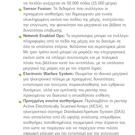
να πετάξει ανέρχεται σε 50.000 πόδια (15.000 μέτρα)
Sensor Fusion:
Τα δεδομένα που συλλέγουν οι
προηγμένοι αισθητήρες του δημιουργούν μια ενιαία
ολοκληρωμένη εικόνα του πεδίου της μάχης, ενισχύοντας
την επίγνωση, την φονικότητα του μαχητικού και βέβαια τη
δυνατότητα επιβίωσης
Network Enabled Ops:
Το αεροσκάφος μπορεί να συλλέγει
πληροφορίες από το πεδίο της μάχης και τις διανέμει σε
όλα τα υπόλοιπα επίγεια, θαλάσσια και αεροπορικά μέσα.
Με τρον τρόπο αυτό μπορεί να μοιράζει την επιχειρησιακή
εικόνα ώστε να υπάρχει συντονισμός και με πολεμικά
πλοία που βάλλουν κατά του αντιπάλου, με τα υπόλοιπα
μαχητικά της μοίρας και με τον στρατό ξηράς
Electronic Warfare System:
Θεωρείται το ιδανικό μαχητικό
για ηλεκτρονικό πόλεμο με προηγμένες δυνατότητες
εντοπισμού και συνεχούς παρακολούθησης των εχθρικών
δυνάμεων, αλλά και εμπλοκής του ραντάρ τους
προκειμένου να διακοπεί η οποιαδήποτε επίθεση
Προηγμένη σουίτα αισθητήρων:
Περιλαμβάνει το ραντάρ
Active Electronically Scanned Arrays (AESA), το
ηλεκτροπτικό σύστημα Distributed Aperture System (DAS)
που αποτελείται από έξι υψηλής ανάλυσης υπέρυθρους
αισθητήρες τοποθετημένους περιμετρικά στην άτρακτο του,
έτσι ώστε να παράγουν και να παρέχουν στον πιλότο
σφαιρική κάλυψη για τον εντοπισμό και την ανίχνευση