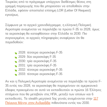
Τουρκίας από το πρόγραμμα υπάρχουν διαθέσιμες θέσεις στη
γραμμή παραγωγής που θα μπορούσαν να αποδοθούν στην
Ελλάδα, εφόσον αποσταλεί επίσημη LOR (Letter Of Request)
εγκαίρως.
Σύμφωνα με το αρχικό χρονοδιάγραμμα, η ελληνική Πολεμική
Αεροπορία αναμένεται να παραλάβει τα πρώτα F-35 το 2028, όμως
τα αεροσκάφη θα καταφθάσουν στην Ελλάδα το 2030. Πιο
συγκεκριμένα, οι αρχικές πληροφορίες αναφέρουν ότι θα
παραδοθούν:
2028: τέσσερα αεροσκάφη F-35
2029: δύο αεροσκάφη F-35
2030: τρία αεροσκάφη F-35
2031: τρία αεροσκάφη F-35
2032: τέσσερα αεροσκάφη F-35
2033: τέσσερα αεροσκάφη F-35
Αν και η Πολεμική Αεροπορία αναμένεται να παραλάβει τα πρώτα F-
35 εντός του 2028, τα αεροσκάφη θα παραμείνουν σε αμερικανικό
έδαφος προκειμένου σε αυτά να εκπαιδευτούν οι πρώτοι 16 Έλληνες
ιπτάμενοι που θα μεταβούν στις ΗΠΑ, μεταξύ των οποίων και 6
εκπαιδευτές. Τα stealth μαχητικά 5ης γενιάς αναμένονται στην
117
Πτέρυγα Μάχης στην Ανδραβίδα
πιθανότατα εντός του 2030.