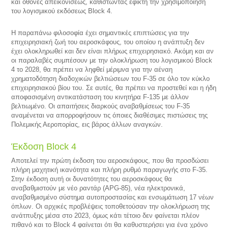
και οθόνες απεικονίσεως, καθιστώντας εφικτή την χρησιμοποίηση
του λογισμικού εκδόσεως Block 4.
Η παραπάνω φιλοσοφία έχει σημαντικές επιπτώσεις για την
επιχειρησιακή ζωή του αεροσκάφους, του οποίου η ανάπτυξη δεν
έχει ολοκληρωθεί και δεν είναι πλήρως επιχειρησιακό. Ακόμη και αν
οι παραλαβές συμπέσουν με την ολοκλήρωση του λογισμικού Block
4 το 2028, θα πρέπει να ληφθεί μέριμνα για την αέναη
χρηματοδότηση διαδοχικών βελτιώσεων του F-35 σε όλο τον κύκλο
επιχειρησιακού βίου του. Σε αυτές, θα πρέπει να προστεθεί και η ήδη
αποφασισμένη αντικατάσταση του κινητήρα F-135 με άλλον
βελτιωμένο. Οι απαιτήσεις διαρκούς αναβαθμίσεως του F-35
αναμένεται να απορροφήσουν τις όποιες διαθέσιμες πιστώσεις της
Πολεμικής Αεροπορίας, εις βάρος άλλων αναγκών.
Έκδοση Block 4
Αποτελεί την πρώτη έκδοση του αεροσκάφους, που θα προσδώσει
πλήρη μαχητική ικανότητα και πλήρη ρυθμό παραγωγής στο F-35.
Στην έκδοση αυτή οι δυνατότητες του αεροσκάφους θα
αναβαθμιστούν με νέο ραντάρ (APG-85), νέα ηλεκτρονικά,
αναβαθμισμένο σύστημα αυτοπροστασίας και ενσωμάτωση 17 νέων
όπλων. Οι αρχικές προβλέψεις τοποθετούσαν την ολοκλήρωση της
ανάτπυξης μέσα στο 2023, όμως κάτι τέτοιο δεν φαίνεται πλέον
πιθανό και το Block 4 φαίνεται ότι θα καθυστερήσει για ένα χρόνο