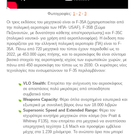
Φωτογραφίες:
1
-
2
-
3
Οι τρεις εκδόσεις του μαχητικού είναι οι F-35A (χρησιμοποιείται από
την πολεμική αεροπορία των ΗΠΑ- USAF), F-35B (Σώμα
Πεζοναυτών, με δυνατότητα κάθετης απο/προσγείωσης) και F-35C
(πολεμικό ναυτικό- για χρήση από αεροπλανοφόρα). Η έκδοση που
προορίζεται για την ελληνική πολεμική αεροπορία (ΠΑ) είναι το F-
35A. Πάνω από 720 μαχητικά του τύπου έχουν παραδοθεί ως το
2022, με 453.000 ώρες πτήσης, και το αεροσκάφος θα είναι σύντομα
βασικό στοιχείο της αεροπορικής ισχύος των ευρωπαϊκών χωρών, με
πάνω από 450 αεροσκάφη του τύπου ως το 2030. Οι κυριότερες νέες
τεχνολογίες που ενσωματώνουν τα F-35 περιλαμβάνουν:
VLO Stealth:
Επιτρέπει την ανίχνευση του αεροσκάφους
σε αποστάσεις πολύ μικρότερες από οποιοδήποτε
συμβατικό τύπο
Weapons Capacity:
Φέρει όπλα αναρτημένα εσωτερικά και
εξωτερικά με συνολική βάρος άνω των 18.000 λιβρών
Supersonic Speed and Extended Range:
Φέρει τον
ισχυρότερο κινητήρα μαχητικών στον κόσμο (τον Pratt &
Whitney F135), που επιτρέπει στο μαχητικό να αναπτύσσει
υπερηχητική ταχύτητα 1,6 Mach και προσφέρει εμβέλεια
μάχης στα 1.239 χιλιόμετρα. Το ανώτατο όριο που μπορεί