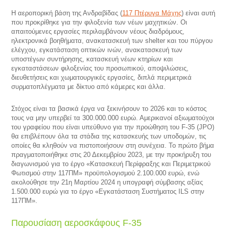
Η αεροπορική βάση της Ανδραβίδας (
117 Πτέρυγα Μάχης
) είναι αυτή
που προκρίθηκε για την φιλοξενία των νέων μαχητικών. Οι
απαιτούμενες εργασίες περιλαμβάνουν νέους διαδρόμους,
ηλεκτρονικά βοηθήματα, ανακατασκευή των shelter και του πύργου
ελέγχου, εγκατάσταση οπτικών ινών, ανακατασκευή των
υποστέγων συντήρησης, κατασκευή νέων κτηρίων και
εγκαταστάσεων φιλοξενίας του προσωπικού, αποψιλώσεις,
διευθετήσεις και χωματουργικές εργασίες, διπλά περιμετρικά
συρματοπλέγματα με δίκτυο από κάμερες και άλλα.
Στόχος είναι τα βασικά έργα να ξεκινήσουν το 2026 και το κόστος
τους να μην υπερβεί τα 300.000.000 ευρώ. Αμερικανοί αξιωματούχοι
του γραφείου που είναι υπεύθυνο για την προώθηση του F-35 (JPO)
θα επιβλέπουν όλα τα στάδια της κατασκευής των υποδομών, τις
οποίες θα κληθούν να πιστοποιήσουν στη συνέχεια. Το πρώτο βήμα
πραγματοποιήθηκε στις 20 Δεκεμβρίου 2023, με την προκήρυξη του
διαγωνισμού για το έργο «Κατασκευή Περίφραξης και Περιμετρικού
Φωτισμού στην 117ΠΜ» προϋπολογισμού 2.100.000 ευρώ, ενώ
ακολούθησε την 21η Μαρτίου 2024 η υπογραφή σύμβασης αξίας
1.500.000 ευρώ για το έργο «Εγκατάσταση Συστήματος ILS στην
117ΠΜ».
Παρουσίαση αεροσκάφους F-35