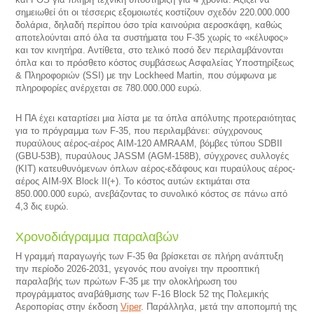
σημειωθεί ότι οι τέσσερις εξομοιωτές κοστίζουν σχεδόν 220.000.000
δολάρια, δηλαδή περίπου όσο τρία καινούρια αεροσκάφη, καθώς
αποτελούνται από όλα τα συστήματα του F-35 χωρίς το «κέλυφος»
και τον κινητήρα. Αντίθετα, στο τελικό ποσό δεν περιλαμβάνονται
όπλα και το πρόσθετο κόστος συμβάσεως Ασφαλείας Υποστηρίξεως
& Πληροφοριών (SSI) με την Lockheed Martin, που σύμφωνα με
πληροφορίες ανέρχεται σε 780.000.000 ευρώ.
Η ΠΑ έχει καταρτίσει μια λίστα με τα όπλα απόλυτης προτεραιότητας
για το πρόγραμμα των F-35, που περιλαμβάνει: σύγχρονους
πυραύλους αέρος-αέρος AIM-120 AMRAAM, βόμβες τύπου SDBII
(GBU-53B), πυραύλους JASSM (AGM-158B), σύγχρονες συλλογές
(ΚΙΤ) κατευθυνόμενων όπλων αέρος-εδάφους και πυραύλους αέρος-
αέρος AIM-9X Block II(+). Το κόστος αυτών εκτιμάται στα
850.000.000 ευρώ, ανεβάζοντας το συνολικό κόστος σε πάνω από
4,3 δις ευρώ.
Χρονοδιάγραμμα παραλαβών
Η γραμμή παραγωγής των F-35 θα βρίσκεται σε πλήρη ανάπτυξη
την περίοδο 2026-2031, γεγονός που ανοίγει την προοπτική
παραλαβής των πρώτων F-35 με την ολοκλήρωση του
προγράμματος αναβάθμισης των F-16 Block 52 της Πολεμικής
Αεροπορίας στην έκδοση
Viper
. Παράλληλα, μετά την αποπομπή της