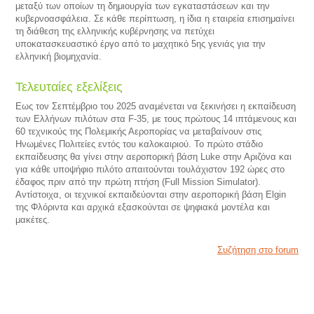
μεταξύ των οποίων τη δημιουργία των εγκαταστάσεων και την
κυβερνοασφάλεια. Σε κάθε περίπτωση, η ίδια η εταιρεία επισημαίνει
τη διάθεση της ελληνικής κυβέρνησης να πετύχει
υποκατασκευαστικό έργο από το μαχητικό 5ης γενιάς για την
ελληνική βιομηχανία.
Τελευταίες εξελίξεις
Εως τον Σεπτέμβριο του 2025 αναμένεται να ξεκινήσει η εκπαίδευση
των Ελλήνων πιλότων στα F-35, με τους πρώτους 14 ιπτάμενους και
60 τεχνικούς της Πολεμικής Αεροπορίας να μεταβαίνουν στις
Ηνωμένες Πολιτείες εντός του καλοκαιριού. Το πρώτο στάδιο
εκπαίδευσης θα γίνει στην αεροπορική βάση Luke στην Αριζόνα και
για κάθε υποψήφιο πιλότο απαιτούνται τουλάχιστον 192 ώρες στο
έδαφος πριν από την πρώτη πτήση (Full Mission Simulator).
Αντίστοιχα, οι τεχνικοί εκπαιδεύονται στην αεροπορική βάση Elgin
της Φλόριντα και αρχικά εξασκούνται σε ψηφιακά μοντέλα και
μακέτες.
Συζήτηση στο forum