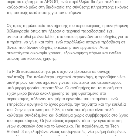
αέρα σε σχέση με το APG-81, ενώ παράλληλα θα έχει πολύ πιο
καθοριστικό ρόλο στη διαδικασία της σύνθεσης πληρέστερης εικόνας
της τακτικής κατάστασης για τον ιπτάμενο.
Ως προς τη φιλοσοφία συντήρησης του αεροσκάφους, η συνηθισμένη
βιβλιογραφία όπως την ήξεραν οι τεχνικοί παραδοσιακά έχει
αντικαταταθεί με ένα tablet, στο οποίο εμφανίζονται οι οδηγίες για το
τι πρέπει να γίνει και πότε, ενώ παράλληλα υπάρχει πρόσβαση σε
βίντεο που δίνουν οδηγίες εκτέλεσης των εργασιών. Αυτό
συνεπάγεται οικονομία χρόνου, εξοικονόμηση πόρων και εντέλει
μείωση του κόστους χρήσης.
Το F-35 κατασκευάστηκε με στόχο να βρίσκεται σε συνεχή
ανάπτυξη. Στα παλαιότερα μαχητικά αεροσκάφη, η προσθήκη νέων
αισθητήρων και συστημάτων γίνεται εξωτερικά του αεροσκάφους
υπό μορφή φορτίου ατρακτιδίων. Οι αισθητήρες και τα συστήματα
είχαν μικρό βαθμό ολοκλήρωσης τα ήδη υφιστάμενα στο
αεροσκάφος, αύξαναν τον φόρτο εργασίας του ιπταμένου, ενώ
επηρέαζαν αρνητικά το ίχνος ραντάρ, την ταχύτητα και την ευελιξία
του. Στην περίπτωση του F-35, τα νέα συστήματα είναι πολύ
καλύτερα συνδεδεμένα και διαθέσιμα χωρίς συμβιβασμούς στο ίχνος
του αεροσκάφους. Οι βελτιώσεις αφορούν τόσο την εγκατάσταση
νέων συσκευών όσο και το λογισμικό. Για παράδειγμα, το Tech
Refresh 3 περιλαμβάνει νέους επεξεργαστές, νέα μνήμη δεδομένων