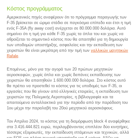
Κόστος προγράμματος
Αμερικανικές πηγές αναφέρουν ότι το πρόγραμμα παραγωγής των
F-35 βρίσκεται σε ώριμο στάδιο σε παγκόσμιο επίπεδο και έτσι η τιμή
ενός F-35A (fly away cost) ανέρχεται σε 80.000.000 δολάρια. Αυτό
σημαίνει ότι η τιμή για κάθε F-35 χωρίς τα όπλα του και χωρίς να
αθροίζεται το σημαντικό κόστος που θα απαιτηθεί για τη δημιουργία
των υποδομών υποστήριξης, ασφαλείας και την εκπαίδευση των
χειριστών θα είναι μικρότερη από την τιμή των
γαλλικών μαχητικών
Rafale
.
Επομένως, μόνο για την αγορά των 20 πρώτων μαχητικών
αεροσκαφών, χωρίς όπλα και χωρίς δαπάνες εκπαίδευσης των
χειριστών θα απαιτηθούν 1.600.000.000 δολάρια. Στο κόστος αυτό
θα πρέπει να προστεθεί το κόστος για τις υποδομές των F-35, οι
εργασίες που θα γίνουν από ελληνικές εταιρείες, η εκπαίδευση των
χειριστών της Πολεμικής Αεροπορίας, η βιβλιογραφία και τα
απαιτούμενα ανταλλακτικά για την περίοδο από την παράδοση του
1ου μέχρι την παραλαβή του 20ού μαχητικού αεροσκάφους.
Τον Απρίλιο 2024, το κόστος για τη διαμόρφωση block 4 αναφέρθηκε
στα 3.416.444.821 ευρώ, περιλαμβάνοντας επιπλέον δύο κινητήρες,
τέσσερις εξομοιωτές, την εκπαίδευση ιπτάμενων και τεχνικών, αλλά
και FOS για πλήρη τεχνική υποστήριξη για 4 χρόνια. Αξίζει να