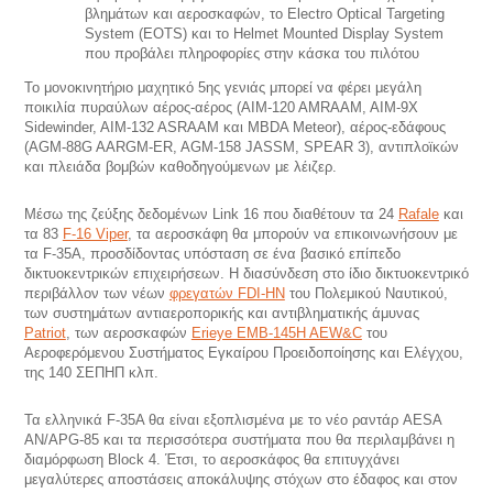
βλημάτων και αεροσκαφών, το Electro Optical Targeting
System (EOTS) και το Helmet Mounted Display System
που προβάλει πληροφορίες στην κάσκα του πιλότου
Το μονοκινητήριο μαχητικό 5ης γενιάς μπορεί να φέρει μεγάλη
ποικιλία πυραύλων αέρος-αέρος (AIM-120 AMRAAM, AIM-9X
Sidewinder, AIM-132 ASRAAM και MBDA Meteor), αέρος-εδάφους
(AGM-88G AARGM-ER, AGM-158 JASSM, SPEAR 3), αντιπλοϊκών
και πλειάδα βομβών καθοδηγούμενων με λέιζερ.
Μέσω της ζεύξης δεδομένων Link 16 που διαθέτουν τα 24
Rafale
και
τα 83
F-16 Viper
, τα αεροσκάφη θα μπορούν να επικοινωνήσουν με
τα F-35A, προσδίδοντας υπόσταση σε ένα βασικό επίπεδο
δικτυοκεντρικών επιχειρήσεων. Η διασύνδεση στο ίδιο δικτυοκεντρικό
περιβάλλον των νέων
φρεγατών FDI-HN
του Πολεμικού Ναυτικού,
των συστημάτων αντιαεροπορικής και αντιβληματικής άμυνας
Patriot
, των αεροσκαφών
Erieye EMB-145H AEW&C
του
Αεροφερόμενου Συστήματος Εγκαίρου Προειδοποίησης και Ελέγχου,
της 140 ΣΕΠΗΠ κλπ.
Τα ελληνικά F-35A θα είναι εξοπλισμένα με το νέο ραντάρ AESA
AN/APG-85 και τα περισσότερα συστήματα που θα περιλαμβάνει η
διαμόρφωση Block 4. Έτσι, το αεροσκάφος θα επιτυγχάνει
μεγαλύτερες αποστάσεις αποκάλυψης στόχων στο έδαφος και στον