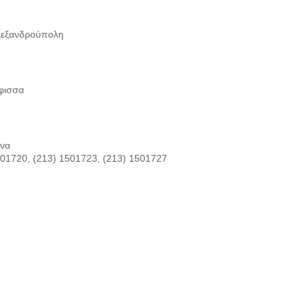
λεξανδρούπολη
φισσα
ήνα
501720, (213) 1501723, (213) 1501727