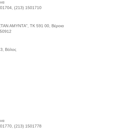
ήνα
501704, (213) 1501710
Ν ΑΜΥΝΤΑ", ΤΚ 591 00, Βέροια
 50912
3, Βόλος
ήνα
501770, (213) 1501778