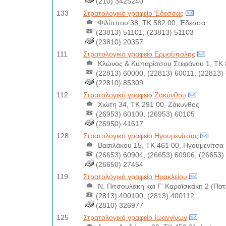
(210) 3425240
133
Στρατολογικό γραφείο Έδεσσας
Φιλίππου 38, ΤΚ 582 00, Έδεσσα
(23813) 51101, (23813) 51103
(23810) 20357
111
Στρατολογικό γραφείο Ερμούπολης
Κλώνος & Κυπαρίσσου Στεφάνου 1, ΤΚ 
(22813) 60000, (22813) 60011, (22813)
(22810) 85309
112
Στρατολογικό γραφείο Ζακύνθου
Χιώτη 34, ΤΚ 291 00, Ζάκυνθος
(26953) 60100, (26953) 60105
(26950) 41617
128
Στρατολογικό γραφείο Ηγουμενίτσας
Βασιλάκου 15, ΤΚ 461 00, Ηγουμενίτσα
(26653) 60904, (26653) 60906, (26653)
(26650) 27464
119
Στρατολογικό γραφείο Ηρακλείου
Ν. Πιτσουλάκη και Γ' Καραϊσκάκη 2 (Πατ
(2813) 400100, (2813) 400112
(2810) 326977
125
Στρατολογικό γραφείο Ιωαννίνων