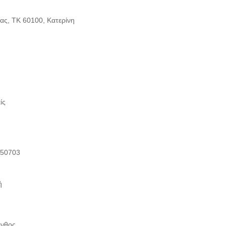
ας, ΤΚ 60100, Κατερίνη
ίς
 50703
ή
ινθος