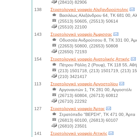
(28410) 82906
138
Στρατολογικό γραφείο Αλεξανδρούπολης
Βασιλέως Αλεξάνδρου 64, ΤΚ 681 00, Α
(25513) 50605, (25513) 50614
(25510) 22100
143
Στρατολογικό γραφείο Άμφισσας
Οδυσσέα Ανδρούτσου 8, ΤΚ 331 00, Άμ
(22653) 50800, (22653) 50808
(22650) 72193
154
Στρατολογικό γραφείο Ανατολικής Αττικής
Πέτρου Ράλλη 2 (Ρουφ), ΤΚ 118 55, Αθ
(213) 1501718, (213) 1501719, (213) 1
(210) 3421417
113
Στρατολογικό γραφείο Αργοστολίου
Αργοναυτών 1, ΤΚ 281 00, Αργοστόλι
(26713) 60804, (26713) 60812
(26710) 22292
127
Στρατολογικό γραφείο Άρτας
Στρατόπεδο "ΒΕΡΣΗ", ΤΚ 471 00, Άρτα
(26813) 60100, (26813) 60107
(26810) 23501
141
Στρατολογικό γραφείο Αττικής