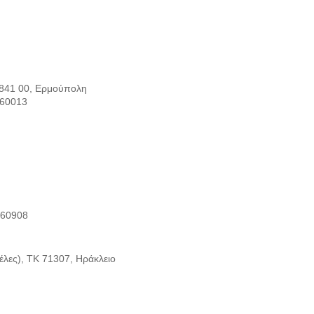
841 00, Ερμούπολη
 60013
 60908
έλες), ΤΚ 71307, Ηράκλειο