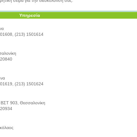
βητική σειρά για την διευκόλυνσή σας.
Υπηρεσία
να
501608, (213) 1501614
σαλονίκη
320840
ήνα
501619, (213) 1501624
 ΒΣΤ 903, Θεσσαλονίκη
320934
ικόλαος