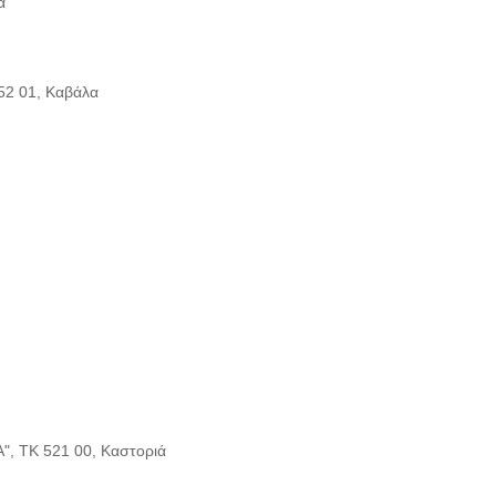
α
2 01, Καβάλα
 ΤΚ 521 00, Καστοριά