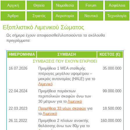
Αρχική
Θητεία
Νομοθεσία
Forum
Ασφάλεια
Άρθρα
Στρατός
Αεροπορία
Ναυτικό
Τεχνολογία
Εξοπλιστικό Λιμενικού Σώματος
Ως σήμερα έχουν αποφασισθεί/υλοποιούνται τα ακόλουθα
προγράμματα:
ΗΜΕΡΟΜΗΝΙΑ
ΣΥΜΒΑΣΗ
ΚΟΣΤΟΣ (€)
ΣΥΜΒΑΣΕΙΣ ΠΟΥ ΕΧΟΥΝ ΕΓΚΡΙΘΕΙ
16.07.2026
Προμήθεια 1 MEA σταθερής
35.000.000
πτέρυγας μεγάλου υψομέτρου –
μακράς αυτονομίας (HALE) για το
Λιμενικό
22.04.2024
Προμήθεια παράκτιων
99.000.000
περιπολικών σκαφών άνω των
30 μέτρων για το
Λιμενικό
22.03.2023
Προμήθεια 33 νέων σκαφών
για
18.500.000
το
Λιμενικό
26.11.2022
Προμήθεια 2 πλοίων ανοικτής
160.000.000
θαλάσσης άνω των 80μ για το