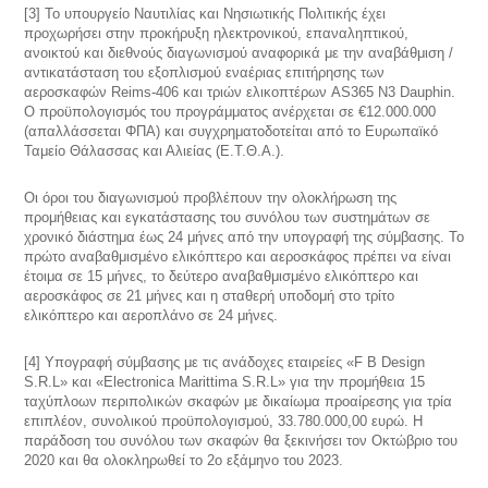
[3] Το υπουργείο Ναυτιλίας και Νησιωτικής Πολιτικής έχει
προχωρήσει στην προκήρυξη ηλεκτρονικού, επαναληπτικού,
ανοικτού και διεθνούς διαγωνισμού αναφορικά με την αναβάθμιση /
αντικατάσταση του εξοπλισμού εναέριας επιτήρησης των
αεροσκαφών Reims-406 και τριών ελικοπτέρων AS365 N3 Dauphin.
Ο προϋπολογισμός του προγράμματος ανέρχεται σε €12.000.000
(απαλλάσσεται ΦΠΑ) και συγχρηματοδοτείται από το Ευρωπαϊκό
Ταμείο Θάλασσας και Αλιείας (Ε.Τ.Θ.Α.).
Οι όροι του διαγωνισμού προβλέπουν την ολοκλήρωση της
προμήθειας και εγκατάστασης του συνόλου των συστημάτων σε
χρονικό διάστημα έως 24 μήνες από την υπογραφή της σύμβασης. Το
πρώτο αναβαθμισμένο ελικόπτερο και αεροσκάφος πρέπει να είναι
έτοιμα σε 15 μήνες, το δεύτερο αναβαθμισμένο ελικόπτερο και
αεροσκάφος σε 21 μήνες και η σταθερή υποδομή στο τρίτο
ελικόπτερο και αεροπλάνο σε 24 μήνες.
[4] Υπογραφή σύμβασης με τις ανάδοχες εταιρείες «F B Design
S.R.L» και «Electronica Marittima S.R.L» για την προμήθεια 15
ταχύπλοων περιπολικών σκαφών με δικαίωμα προαίρεσης για τρία
επιπλέον, συνολικού προϋπολογισμού, 33.780.000,00 ευρώ. Η
παράδοση του συνόλου των σκαφών θα ξεκινήσει τον Οκτώβριο του
2020 και θα ολοκληρωθεί το 2ο εξάμηνο του 2023.