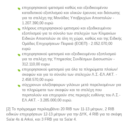
επιχειρησιακού ιματισμού καθώς και εξειδικευμένου
καταδυτικού εξοπλισμού και υλικών έρευνας και διάσωσης
για τα στελέχη της Μονάδας Υποβρυχίων Αποστολών -
1.207.390,00 ευρώ
πλήρους επιχειρησιακού ιματισμού και εξειδικευμένου
εξοπλισμού για το σύνολο των στελεχών των Κλιμακίων
Ειδικών Αποστολών σε όλη τη χώρα, καθώς και της Ειδικής
Ομάδας Επιχειρήσεων Πειραιά (ΕΟΕΠ) - 2.052.070,00
ευρώ
επιχειρησιακού ιματισμού και εξειδικευμένου εξοπλισμού
για τα στελέχη της Υπηρεσίας Συνδέσμων Διασωστών -
312.110,00 ευρω
επιχειρησιακού ιματισμού για όλα τα πληρώματα πλοίων/
σκαφών και για το σύνολο των στελεχών Λ.Σ.-ΕΛ.ΑΚΤ. -
2.458.570,00 ευρώ
σύγχρονων αλεξίσφαιρων γιλέκων μετά παρελκομένων για
τα πληρώματα των σκαφών και τα στελέχη που
περιπολούν και επιχειρούν στις περιοχές ευθύνης του Λ.Σ.-
ΕΛ.ΑΚΤ. - 3.285.000,00 ευρώ.
[2] Το πρόγραμμα περιλαμβάνει 20 RIB των 11-13 μέτρων, 2 RIB
ειδικών επιχειρήσεων 12-13 μέτρων για την ΔΥΚ, 4 RIB για τα σκάφη
Sa'ar 4s & Arkoi, και 3 FRB για τα Sa'ar 4.