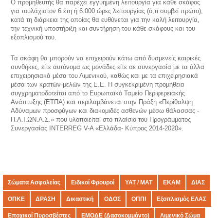
Ο προμηθευτής θα παρέχει εγγυημένη λειτουργία για κάθε σκάφος
για τουλάχιστον 6 έτη ή 6.000 ώρες λειτουργίας (ό,τι συμβεί πρώτο),
κατά τη διάρκεια της οποίας θα ευθύνεται για την καλή λειτουργία,
την τεχνική υποστήριξη και συντήρηση του κάθε σκάφους και του
εξοπλισμού του.
Τα σκάφη θα μπορούν να επιχειρούν κάτω από δυσμενείς καιρικές
συνθήκες, είτε αυτόνομα ως μονάδες είτε σε συνεργασία με τα άλλα
επιχειρησιακά μέσα του Λιμενικού, καθώς και με τα επιχειρησιακά
μέσα των κρατών-μελών της Ε.Ε. H συγκεκριμένη προμήθεια
συγχρηματοδοτείται από το Ευρωπαϊκό Ταμείο Περιφερειακής
Ανάπτυξης (ΕΤΠΑ) και περιλαμβάνεται στην Πράξη «Περίθαλψη
Αδύναμων προσφύγων και διακομιδές ασθενών μέσω θάλασσας -
Π.Α.Ι.ΩΝ.Α.Σ.» που υλοποιείται στο πλαίσιο του Προγράμματος
Συνεργασίας INTERREG V-A «Ελλάδα- Κύπρος 2014-2020».
Σώματα Ασφαλείας
Ειδικοί Φρουροί
ΥΑΤ / ΜΑΤ
ΕΚΑΜ
ΔΙΑΣ
ΟΠΚΕ
ΔΡΑΣΗ
Δικαστική
ΟΔΟΣ
ΟΠΠΙ
Εξοπλισμός ΕΛΑΣ
Εποχικοί Πυροσβέστες
ΕΜΟΔΕ (Δασοκομμάντο)
Λιμενικό Σώμα