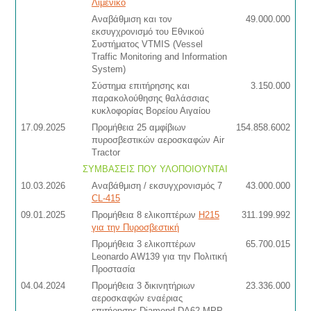
Λιμενικό
Αναβάθμιση και τον
49.000.000
εκσυγχρονισμό του Εθνικού
Συστήματος VTMIS (Vessel
Traffic Monitoring and Information
System)
Σύστημα επιτήρησης και
3.150.000
παρακολούθησης θαλάσσιας
κυκλοφορίας Βορείου Αιγαίου
17.09.2025
Προμήθεια 25 αμφίβιων
154.858.6002
πυροσβεστικών αεροσκαφών Air
Tractor
ΣΥΜΒΑΣΕΙΣ ΠΟΥ ΥΛΟΠΟΙΟΥΝΤΑΙ
10.03.2026
Αναβάθμιση / εκσυγχρονισμός 7
43.000.000
CL-415
09.01.2025
Προμήθεια 8 ελικοπτέρων
H215
311.199.992
για την Πυροσβεστική
Προμήθεια 3 ελικοπτέρων
65.700.015
Leonardo AW139 για την Πολιτική
Προστασία
04.04.2024
Προμήθεια 3 δικινητήριων
23.336.000
αεροσκαφών εναέριας
επιτήρησης Diamond DA62 MPP