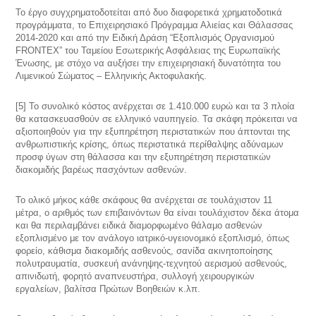
Το έργο συγχρηματοδοτείται από δυο διαφορετικά χρηματοδοτικά
προγράμματα, το Επιχειρησιακό Πρόγραμμα Αλιείας και Θάλασσας
2014-2020 και από την Ειδική Δράση “Εξοπλισμός Οργανισμού
FRONTEX” του Ταμείου Εσωτερικής Ασφάλειας της Ευρωπαϊκής
Ένωσης, με στόχο να αυξήσει την επιχειρησιακή δυνατότητα του
Λιμενικού Σώματος – Ελληνικής Ακτοφυλακής.
[5] Το συνολικό κόστος ανέρχεται σε 1.410.000 ευρώ και τα 3 πλοία
θα κατασκευασθούν σε ελληνικό ναυπηγείο. Τα σκάφη πρόκειται να
αξιοποιηθούν για την εξυπηρέτηση περιστατικών που άπτονται της
ανθρωπιστικής κρίσης, όπως περιστατικά περίθαλψης αδύναμων
προσφ ύγων στη θάλασσα και την εξυπηρέτηση περιστατικών
διακομιδής βαρέως πασχόντων ασθενών.
Το ολικό μήκος κάθε σκάφους θα ανέρχεται σε τουλάχιστον 11
μέτρα, ο αριθμός των επιβαινόντων θα είναι τουλάχιστον δέκα άτομα
και θα περιλαμβάνει ειδικά διαμορφωμένο θάλαμο ασθενών
εξοπλισμένο με τον ανάλογο ιατρικό-υγειονομικό εξοπλισμό, όπως
φορείο, κάθισμα διακομιδής ασθενούς, σανίδα ακινητοποίησης
πολυτραυματία, συσκευή ανάνηψης-τεχνητού αερισμού ασθενούς,
απινιδωτή, φορητό αναπνευστήρα, συλλογή χειρουργικών
εργαλείων, βαλίτσα Πρώτων Βοηθειών κ.λπ.