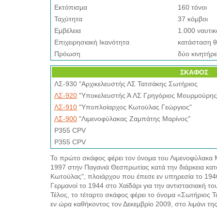
Εκτόπισμα
160 τόνοι
Ταχύτητα
37 κόμβοι
Εμβέλεια
1.000 ναυτικ
Επιχειρησιακή Ικανότητα
κατάσταση θ
Πρόωση
δύο κινητήρ
ΣΚΑΦΟΣ
ΛΣ-930 "Αρχικελευστής ΛΣ Τατσάκης Σωτήριος
ΛΣ-920
"Υποκελευστής Ά ΛΣ Γρηγόριος Μουρμούρης
ΛΣ-910
"Υποπλοίαρχος Κωτούλας Γεώργιος"
ΛΣ-900
"Λιμενοφύλακας Ζαμπάτης Μαρίνος"
P355 CPV
P355 CPV
Το πρώτο σκάφος φέρει τον όνομα του Λιμενοφύλακα
1997 στην Παγανιά Θεσπρωτίας κατά την διάρκεια κα
Κωτούλας", πλοιάρχου που έπεσε εν υπηρεσία το 1940.
Γερμανοί το 1944 στο Χαϊδάρι για την αντιστασιακή 
Τέλος, το τέταρτο σκάφος φέρει το όνομα «Σωτήριος 
εν ώρα καθήκοντος τον Δεκεμβρίο 2009, στο λιμάνι τη