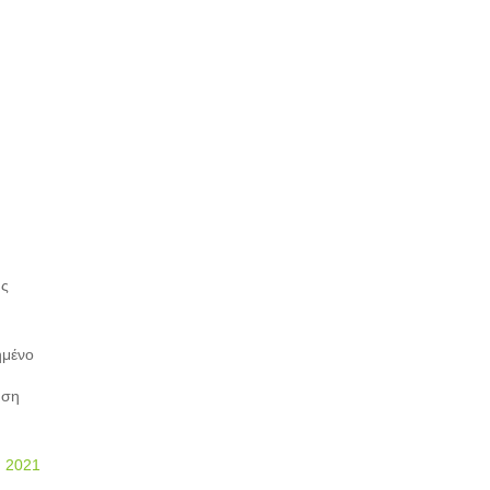
ής
ημένο
ήση
 2021