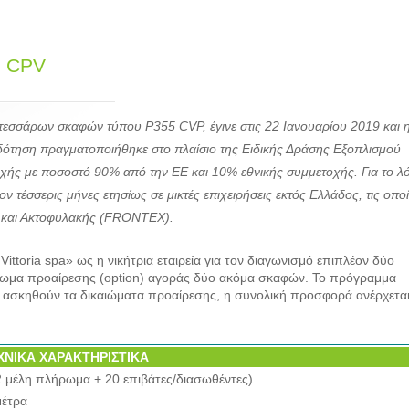
5 CPV
εσσάρων σκαφών τύπου P355 CVP, έγινε στις 22 Ιανουαρίου 2019 και 
δότηση πραγματοποιήθηκε στο πλαίσιο της Ειδικής Δράσης Εξοπλισμού
ής με ποσοστό 90% από την ΕΕ και 10% εθνικής συμμετοχής. Για το λ
ον τέσσερις μήνες ετησίως σε μικτές επιχειρήσεις εκτός Ελλάδος, τις οπο
ς και Ακτοφυλακής (FRONTEX).
Vittoria spa» ως η νικήτρια εταιρεία για τον διαγωνισμό επιπλέον δύο
ίωμα προαίρεσης (option) αγοράς δύο ακόμα σκαφών. Το πρόγραμμα
ν ασκηθούν τα δικαιώματα προαίρεσης, η συνολική προσφορά ανέρχεται
ΧΝΙΚΑ ΧΑΡΑΚΤΗΡΙΣΤΙΚΑ
2 μέλη πλήρωμα + 20 επιβάτες/διασωθέντες)
μέτρα