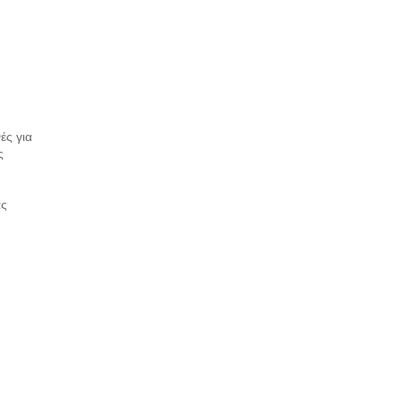
η
ές για
ς
ας