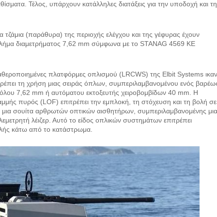
θίσματα. Τέλος, υπάρχουν κατάλληλες διατάξεις για την υποδοχή και τ
ι τα τζάμια (παράθυρα) της περιοχής ελέγχου και της γέφυρας έχουν
 βλήμα διαμετρήματος 7,62 mm σύμφωνα με το STANAG 4569 KE
ταθεροποιημένες πλατφόρμες οπλισμού (LRCWS) της Elbit Systems ικαν
ρέπει τη χρήση μιας σειράς όπλων, συμπεριλαμβανομένου ενός βαρέω
λου 7,62 mm ή αυτόματου εκτοξευτής χειροβομβίδων 40 mm. Η
μής πυρός (LOF) επιτρέπει την εμπλοκή, τη στόχευση και τη βολή σε
 μια σουίτα αρθρωτών οπτικών αισθητήρων, συμπεριλαμβανομένης μι
λεμετρητή λέιζερ. Αυτό το είδος οπλικών συστημάτων επιτρέπει
αλής κάτω από το κατάστρωμα.