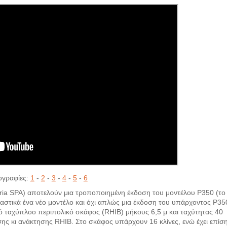
γραφίες:
1
-
2
-
3
-
4
-
5
-
6
oria SPA) αποτελούν μια τροποποιημένη έκδοση του μοντέλου P350 (το
υσιαστικά ένα νέο μοντέλο και όχι απλώς μια έκδοση του υπάρχοντος P35
ό ταχύπλοο περιπολικό σκάφος (RHIB) μήκους 6,5 μ και ταχύτητας 40
ης κι ανάκτησης RHIB. Στο σκάφος υπάρχουν 16 κλίνες, ενώ έχει επίσ