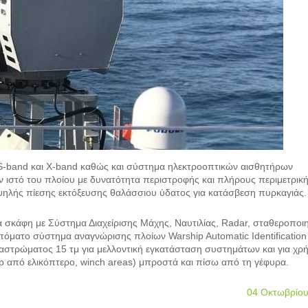
 S-band και Χ-band καθώς και σύστημα ηλεκτροοπτικών αισθητήρων
ον ιστό του πλοίου με δυνατότητα περιστροφής και πλήρους περιμετρικ
ψηλής πίεσης εκτόξευσης θαλάσσιου ύδατος για κατάσβεση πυρκαγιάς.
ρα σκάφη με Σύστημα Διαχείρισης Μάχης, Ναυτιλίας, Radar, σταθεροποι
τόματο σύστημα αναγνώρισης πλοίων Warship Automatic Identification
ταστρώματος 15 τμ για μελλοντική εγκατάσταση συστημάτων και για χρ
p από ελικόπτερο, winch areas) μπροστά και πίσω από τη γέφυρα.
04 Οκτωβρίου