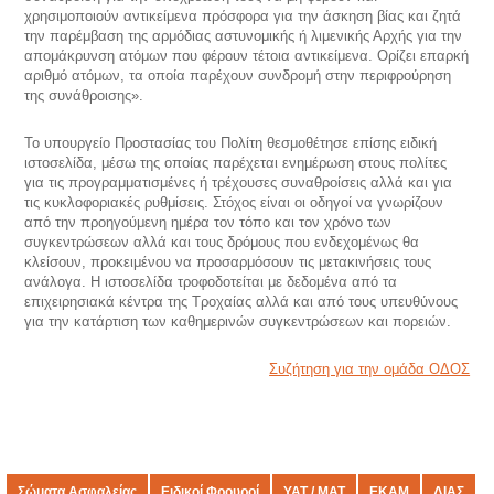
χρησιμοποιούν αντικείμενα πρόσφορα για την άσκηση βίας και ζητά
την παρέμβαση της αρμόδιας αστυνομικής ή λιμενικής Αρχής για την
απομάκρυνση ατόμων που φέρουν τέτοια αντικείμενα. Ορίζει επαρκή
αριθμό ατόμων, τα οποία παρέχουν συνδρομή στην περιφρούρηση
της συνάθροισης».
Το υπουργείο Προστασίας του Πολίτη θεσμοθέτησε επίσης ειδική
ιστοσελίδα, μέσω της οποίας παρέχεται ενημέρωση στους πολίτες
για τις προγραμματισμένες ή τρέχουσες συναθροίσεις αλλά και για
τις κυκλοφοριακές ρυθμίσεις. Στόχος είναι οι οδηγοί να γνωρίζουν
από την προηγούμενη ημέρα τον τόπο και τον χρόνο των
συγκεντρώσεων αλλά και τους δρόμους που ενδεχομένως θα
κλείσουν, προκειμένου να προσαρμόσουν τις μετακινήσεις τους
ανάλογα. H ιστοσελίδα τροφοδοτείται με δεδομένα από τα
επιχειρησιακά κέντρα της Τροχαίας αλλά και από τους υπευθύνους
για την κατάρτιση των καθημερινών συγκεντρώσεων και πορειών.
Συζήτηση για την ομάδα ΟΔΟΣ
Σώματα Ασφαλείας
Ειδικοί Φρουροί
ΥΑΤ / ΜΑΤ
ΕΚΑΜ
ΔΙΑΣ