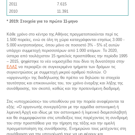
2011
7.615
2010
11.391
* 2019: Στοιχεία για το πρώτο 11-μηνο
Κάθε χρόνο στο κέντρο της Αθήνας πραγματοποιούνται περί τις
1.500 πορείες, ενώ σε όλη τη χώρα καταγράφονται ετησίως 3.000 -
5.000 κινητοποιήσεις, όπου μόνο σε ποσοστό 3% - 5% εξ αυτών
υπάρχει συμμετοχή περισσοτέρων από 1.000 ατόμων. Το 2020,
ύστερα από τουλάχιστον 15 ημιτελείς προσπάθειες την περίοδο 1995
– 2015, ψηφίστηκε το νέο νομοσχέδιο που δίνει τη δυνατότητα στην
ΕΛΑΣ
να περιορίζει σε συγκεκριμένα τμήματα των δρόμων τις
συγκεντρώσεις με συμμετοχή μικρού αριθμού πολιτών. Ο
«οργανωτής» της διαδήλωσης θα πρέπει να δηλώσει τα στοιχεία
ταυτότητας και επικοινωνίας του, τον χρόνο έναρξης και λήξης της
συνάθροισης, τον σκοπό, καθώς και την προτεινόμενη διαδρομή.
Στις «υποχρεώσεις» του υπευθύνου για την πορεία αναφέρονται τα
εξής: «Ο οργανωτής συνεργάζεται με την αρμόδια αστυνομική ή
λιμενική Αρχή και ιδίως με τον αστυνομικό ή λιμενικό διαμεσολαβητή
και θα συμμορφώνεται στις υποδείξεις τους παρέχοντας τη συνδρομή
του στην προσπάθεια για την τήρηση της τάξης και την ομαλή
πραγματοποίηση της συνάθροισης. Ενημερώνει τους μετέχοντες στη
συνάθροιση για την υποχρέωσή τους να μη φέρουν και