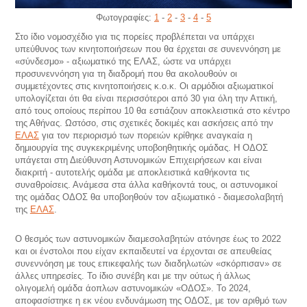
Φωτογραφίες:
1
-
2
-
3
-
4
-
5
Στο ίδιο νομοσχέδιο για τις πορείες προβλέπεται να υπάρχει
υπεύθυνος των κινητοποιήσεων που θα έρχεται σε συνεννόηση με
«σύνδεσμο» - αξιωματικό της ΕΛΑΣ, ώστε να υπάρχει
προσυνεννόηση για τη διαδρομή που θα ακολουθούν οι
συμμετέχοντες στις κινητοποιήσεις κ.ο.κ. Οι αρμόδιοι αξιωματικοί
υπολογίζεται ότι θα είναι περισσότεροι από 30 για όλη την Αττική,
από τους οποίους περίπου 10 θα εστιάζουν αποκλειστικά στο κέντρο
της Αθήνας. Ωστόσο, στις σχετικές δοκιμές και ασκήσεις από την
ΕΛΑΣ
για τον περιορισμό των πορειών κρίθηκε αναγκαία η
δημιουργία της συγκεκριμένης υποβοηθητικής ομάδας. Η ΟΔΟΣ
υπάγεται στη Διεύθυνση Αστυνομικών Επιχειρήσεων και είναι
διακριτή - αυτοτελής ομάδα με αποκλειστικά καθήκοντα τις
συναθροίσεις. Ανάμεσα στα άλλα καθήκοντά τους, οι αστυνομικοί
της ομάδας ΟΔΟΣ θα υποβοηθούν τον αξιωματικό - διαμεσολαβητή
της
ΕΛΑΣ
.
Ο θεσμός των αστυνομικών διαμεσολαβητών ατόνησε έως το 2022
και οι ένστολοι που είχαν εκπαιδευτεί να έρχονται σε απευθείας
συνεννόηση με τους επικεφαλής των διαδηλωτών «σκόρπισαν» σε
άλλες υπηρεσίες. Το ίδιο συνέβη και με την ούτως ή άλλως
ολιγομελή ομάδα άοπλων αστυνομικών «ΟΔΟΣ». Το 2024,
αποφασίστηκε η εκ νέου ενδυνάμωση της ΟΔΟΣ, με τον αριθμό των