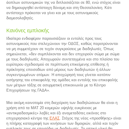
άοπλων αστυνομικών της να διπλασιάζεται σε 80, ενώ στόχος είναι
να δημιουργηθεί αντίστοιχη δύναμη και στη Θεσσαλονίκη. Κάτι
αντίστοιχο πρόκειται να γίνει και με τους αστυνομικούς
διαμεσολαβητές.
Κανόνες εμπλοκής
Ιδιαίτερο ενδιαφέρον παρουσιάζουν οι εντολές προς τους
αστυνομικούς που στελεχώνουν την ΟΔΟΣ, καθώς παροτρύνονται
να μη συμμετέχουν σε τυχόν συγκρούσεις με διαδηλωτές. Όπως
σημειώνεται, «δεν συμπλέκονται και δεν επιχειρούν σώμα με σώμα
με τους διαδηλωτές. Αποχωρούν συντεταγμένα και στο πλαίσιο του
ευρύτερου σχεδιασμού σε περίπτωση επικείμενης επίθεσης ή
πρόκλησης επεισοδίων από μέρους των διαδηλωτών ή άλλων
συγκεντρωμένων ατόμων. Η αποχώρησή τους γίνεται κατόπιν
εισήγησης του επικεφαλής της ομάδας και εντολής του επικεφαλής
των μέτρων τάξης σε ασυρματική επικοινωνία με το Κέντρο
Επιχειρήσεων της ΓΑΔΑ».
Μια ακόμη καινοτομία στη διαχείριση των διαδηλώσεων θα είναι η
χρήση από τα ΜΑΤ 20 καμερών υψηλής ευκρίνειας με
«αντικραδασμικές» λαβές και έξι αναμεταδότες εικόνας στο
επιχειρησιακό κέντρο της
ΕΛΑΣ
. Στόχος της νέας «προσθήκης» είναι
η πλήρης καταγραφή των κινήσεων των διμοιριών, αλλά και τυχόν
εμπλοκής τους σε επεισόδια με διαδηλωτές. Το οπτικό υλικό θα