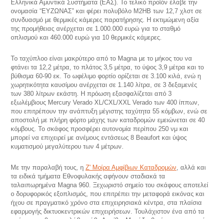
Ελληνικά Αμυντικά Συστήματα (ΕΑΣ). Το τελικό προϊόν έλαβε την
ονομασία “ΕΥΖΩΝΑΣ” και φέρει πολυβόλο M2HB των 12,7 χλστ σε
συνδυασμό με θερμικές κάμερες παρατήρησης. Η εκτιμώμενη αξία
της προμήθειας ανέρχεται σε 1.000.000 ευρώ για το σταθμό
οπλισμού και 460.000 ευρώ για 10 θερμικές κάμερες.
Το ταχύπλοο είναι μακρύτερο από το Magna με το μήκος του να
φτάνει τα 12,2 μέτρα, το πλάτος 3,5 μέτρα, το ύψος 3,9 μέτρα και το
βύθισμα 60-90 εκ. To ωφέλιμο φορτίο ορίζεται σε 3.100 κιλά, ενώ η
χωρητικότητα καυσίμου ανέρχεται σε 1.140 λίτρα, σε 3 δεξαμενές
των 380 λίτρων εκάστη. Η πρόωση εξασφαλίζεται από 3
εξωλέμβιους Mercury Verado XL/CXL/XXL Verado των 400 ίππων,
που επιτρέπουν την ανάπτυξη μέγιστης ταχύτητα 55 κόμβων, ενώ σε
αποστολή με πλήρη φόρτο μάχης των καταδρομών εμειώνεται σε 40
κόμβους. Το σκάφος προσφέρει αυτονομία περίπου 250 νμ και
μπορεί να επιχειρεί με ανέμους εντάσεως 8 Beaufort και ύψος
κυματισμού μεγαλύτερου των 4 μέτρων.
Με την παραλαβή τους, η
Ζ' Μοίρα Αμφίβιων Καταδρομών
, αλλά και
τα ειδικά τμήματα Εθνοφυλακής αφήνουν σταδιακά τα
ταλαιπωρημένα Magna 960. Ξεχωριστό σημείο του σκάφους αποτελεί
ο δορυφορικός εξοπλισμός, που επιτρέπει την μεταφορά εικόνας και
ήχου σε πραγματικό χρόνο στα επιχειρησιακά κέντρα, στα πλαίσια
εφαρμογής δικτυοκεντρικών επιχειρήσεων. Τουλάχιστον ένα από τα