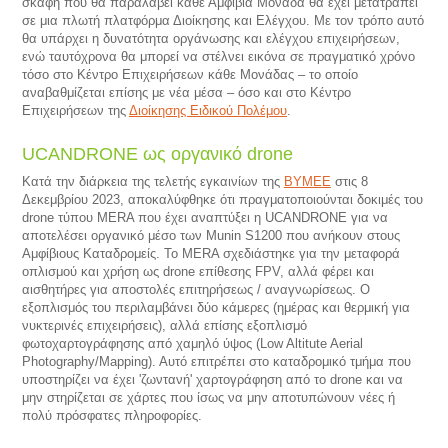
σκάφη που θα παραλάβει κάθε Αμφίβια Μονάδα θα έχει μετατραπεί
σε μια πλωτή πλατφόρμα Διοίκησης και Ελέγχου. Με τον τρόπο αυτό
θα υπάρχει η δυνατότητα οργάνωσης και ελέγχου επιχειρήσεων,
ενώ ταυτόχρονα θα μπορεί να στέλνει εικόνα σε πραγματικό χρόνο
τόσο στο Κέντρο Επιχειρήσεων κάθε Μονάδας – το οποίο
αναβαθμίζεται επίσης με νέα μέσα – όσο και στο Κέντρο
Επιχειρήσεων της
Διοίκησης Ειδικού Πολέμου
.
UCANDRONE ως οργανικό drone
Κατά την διάρκεια της τελετής εγκαινίων της
ΒΥΜΕΕ
στις 8
Δεκεμβρίου 2023, αποκαλύφθηκε ότι πραγματοποιούνται δοκιμές του
drone τύπου MERA που έχει αναπτύξει η UCANDRONE για να
αποτελέσει οργανικό μέσο των Munin S1200 που ανήκουν στους
Αμφίβιους Καταδρομείς. Το MERA σχεδιάστηκε για την μεταφορά
οπλισμού και χρήση ως drone επίθεσης FPV, αλλά φέρει και
αισθητήρες για αποστολές επιτηρήσεως / αναγνωρίσεως. Ο
εξοπλισμός του περιλαμβάνει δύο κάμερες (ημέρας και θερμική για
νυκτερινές επιχειρήσεις), αλλά επίσης εξοπλισμό
φωτοχαρτογράφησης από χαμηλό ύψος (Low Altitute Aerial
Photography/Mapping). Αυτό επιτρέπει στο καταδρομικό τμήμα που
υποστηρίζει να έχει 'ζωντανή' χαρτογράφηση από το drone και να
μην στηρίζεται σε χάρτες που ίσως να μην αποτυπώνουν νέες ή
πολύ πρόσφατες πληροφορίες.