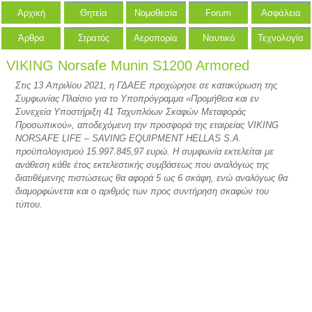
Αρχική
Θητεία
Νομοθεσία
Forum
Ασφάλεια
Άρθρα
Στρατός
Αεροπορία
Ναυτικό
Τεχνολογία
VIKING Norsafe Munin S1200 Armored
Στις 13 Απριλίου 2021, η ΓΔΑΕΕ προχώρησε σε κατακύρωση της
Συμφωνίας Πλαίσιο για το Υποπρόγραμμα «Προμήθεια και εν
Συνεχεία Υποστήριξη 41 Ταχυπλόων Σκαφών Μεταφοράς
Προσωπικού», αποδεχόμενη την προσφορά της εταιρείας VIKING
NORSAFE LIFE – SAVING EQUIPMENT HELLAS S.A.
προϋπολογισμού 15.997.845,97 ευρώ. Η συμφωνία εκτελείται με
ανάθεση κάθε έτος εκτελεστικής συμβάσεως που αναλόγως της
διατιθέμενης πιστώσεως θα αφορά 5 ως 6 σκάφη, ενώ αναλόγως θα
διαμορφώνεται και ο αριθμός των προς συντήρηση σκαφών του
τύπου.