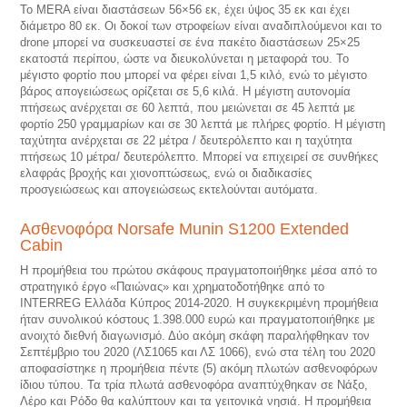
Το MERA είναι διαστάσεων 56×56 εκ, έχει ύψος 35 εκ και έχει
διάμετρο 80 εκ. Οι δοκοί των στροφείων είναι αναδιπλούμενοι και το
drone μπορεί να συσκευαστεί σε ένα πακέτο διαστάσεων 25×25
εκατοστά περίπου, ώστε να διευκολύνεται η μεταφορά του. Το
μέγιστο φορτίο που μπορεί να φέρει είναι 1,5 κιλό, ενώ το μέγιστο
βάρος απογειώσεως ορίζεται σε 5,6 κιλά. Η μέγιστη αυτονομία
πτήσεως ανέρχεται σε 60 λεπτά, που μειώνεται σε 45 λεπτά με
φορτίο 250 γραμμαρίων και σε 30 λεπτά με πλήρες φορτίο. Η μέγιστη
ταχύτητα ανέρχεται σε 22 μέτρα / δευτερόλεπτο και η ταχύτητα
πτήσεως 10 μέτρα/ δευτερόλεπτο. Μπορεί να επιχειρεί σε συνθήκες
ελαφράς βροχής και χιονοπτώσεως, ενώ οι διαδικασίες
προσγειώσεως και απογειώσεως εκτελούνται αυτόματα.
Ασθενοφόρα Norsafe Munin S1200 Extended
Cabin
Η προμήθεια του πρώτου σκάφους πραγματοποιήθηκε μέσα από το
στρατηγικό έργο «Παιώνας» και χρηματοδοτήθηκε από το
INTERREG Ελλάδα Κύπρος 2014-2020. Η συγκεκριμένη προμήθεια
ήταν συνολικού κόστους 1.398.000 ευρώ και πραγματοποιήθηκε με
ανοιχτό διεθνή διαγωνισμό. Δύο ακόμη σκάφη παραλήφθηκαν τον
Σεπτέμβριο του 2020 (ΛΣ1065 και ΛΣ 1066), ενώ στα τέλη του 2020
αποφασίστηκε η προμήθεια πέντε (5) ακόμη πλωτών ασθενοφόρων
ίδιου τύπου. Τα τρία πλωτά ασθενοφόρα αναπτύχθηκαν σε Νάξο,
Λέρο και Ρόδο θα καλύπτουν και τα γειτονικά νησιά. Η προμήθεια