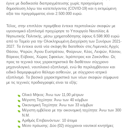
έγινε με διαδικασία διαπραγμάτευσης χωρίς προηγούμενη
δημοσίευση λόγω του κατεπείγοντος (COVID-19) και η εκτιμώμενη
αξία του προγράμματος είναι 2.500.000 ευρώ.
Τέλος, στην επιπλέον προμήθεια έντεκα περιπολικών σκαφών με
υγειονομικό εξοπλισμό προχώρησε το Υπουργείο Ναυτιλίας &
Νησιωτικής Πολιτικής, μέσω χρηματοδότησης ύψους 6.598.900 ευρώ
από το Ταμείο για την Ολοκληρωμένη Διαχείριση των Συνόρων 2021-
2027. Τα έντεκα αυτά νέα σκάφη θα διατεθούν στις Λιμενικές Αρχές
Θάσου, Ψαρών, Άγιου Ευστράτιου, Φούρνων, Κέας, Λειψών, Κάσου,
Βόρειας Εύβοιας, Χώρας Σφακίων, Ιεράπετρας και Ζακύνθου. Ως
προς τα τεχνικά τους χαρακτηριστικά θα διαθέτουν σύγχρονο
μηχανολογικό, ναυτιλιακό εξοπλισμό, ενώ θα περιλαμβάνουν και
ειδικό διαμορφωμένο θάλαμο ασθενών, με σύγχρονο ιατρικό
εξοπλισμό. Τα βασικά χαρακτηριστικά των νέων σκαφών σύμφωνα
με τις τεχνικές προδιαγραφές είναι τα εξής:
Ολικό Μήκος: Άνω των 11,00 μέτρων
Μέγιστη Ταχύτητα: Άνω των 40 κόμβων
Οικονομική Ταχύτητα: Άνω των 33 κόμβων
Μέγιστη εμβέλεια με την οικονομική ταχύτητα: Άνω των 300
Ν.Μ.
Αριθμός Επιβαινόντων: 10 άτομα
Μέσο πρόωσης: Δύο (02) σύγχρονοι ναυτικοί κινητήρες