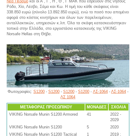
Νέα Πέραμο
και οι Α΄, Γ΄, Η΄, Θ΄, Ι΄ ΜΑΚ που εδρεύουν στις νήσους
Ρόδο, Χίο, Λέσβο, Σάμο και Κω. Η τιμή του κάθε σκάφους είναι
338.850 ευρώ (σύνολο 13.892.850 ευρώ), ενώ το ποσό που απομένει
αφορά στο κόστος κινητήρων και όλων των παρελκομένων,
ανταλλακτικών, υπηρεσιών κ.λπ. Όλα τα σκάφη κατασκευάστηκαν
τοπικά στην Ελλάδα, στο εργοστάσιο κατασκευής της VIKING
Norsafe Hellas στη Θήβα.
Φωτογραφίες:
S1200
-
S1200
-
S1200
-
S1200
-
ΛΣ-1064
-
ΛΣ-1064
-
ΛΣ 1064
ΜΕΤΑΦΟΡΑΣ ΠΡΟΣΩΠΙΚΟΥ
ΜΟΝΑΔΕΣ
ΣΧΟΛΙΑ
VIKING Norsafe Munin S1200 Armored
41
2022 -
2029
VIKING Norsafe Munin S1200
5
2020
VIKING Norsafe Munin S1200 Tactical
1
2019 ;