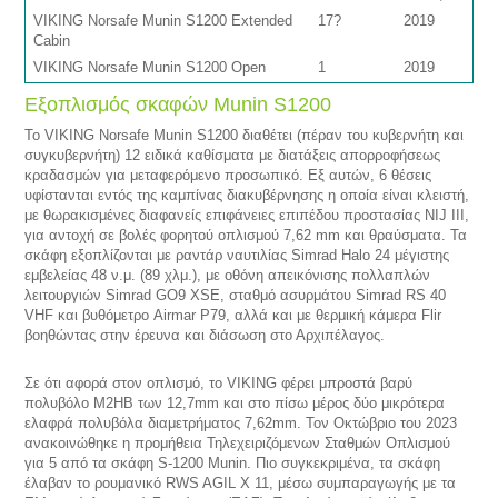
VIKING Norsafe Munin S1200 Extended
17?
2019
Cabin
VIKING Norsafe Munin S1200 Open
1
2019
Εξοπλισμός σκαφών Munin S1200
Το VIKING Norsafe Munin S1200 διαθέτει (πέραν του κυβερνήτη και
συγκυβερνήτη) 12 ειδικά καθίσματα με διατάξεις απορροφήσεως
κραδασμών για μεταφερόμενο προσωπικό. Εξ αυτών, 6 θέσεις
υφίστανται εντός της καμπίνας διακυβέρνησης η οποία είναι κλειστή,
με θωρακισμένες διαφανείς επιφάνειες επιπέδου προστασίας NIJ III,
για αντοχή σε βολές φορητού οπλισμού 7,62 mm και θραύσματα. Τα
σκάφη εξοπλίζονται με ραντάρ ναυτιλίας Simrad Halo 24 μέγιστης
εμβελείας 48 ν.μ. (89 χλμ.), με οθόνη απεικόνισης πολλαπλών
λειτουργιών Simrad GO9 XSE, σταθμό ασυρμάτου Simrad RS 40
VHF και βυθόμετρο Airmar P79, αλλά και με θερμική κάμερα Flir
βοηθώντας στην έρευνα και διάσωση στο Αρχιπέλαγος.
Σε ότι αφορά στον οπλισμό, το VIKING φέρει μπροστά βαρύ
πολυβόλο M2HB των 12,7mm και στο πίσω μέρος δύο μικρότερα
ελαφρά πολυβόλα διαμετρήματος 7,62mm. Τον Οκτώβριο του 2023
ανακοινώθηκε η προμήθεια Τηλεχειριζόμενων Σταθμών Οπλισμού
για 5 από τα σκάφη S-1200 Munin. Πιο συγκεκριμένα, τα σκάφη
έλαβαν το ρουμανικό RWS AGIL X 11, μέσω συμπαραγωγής με τα