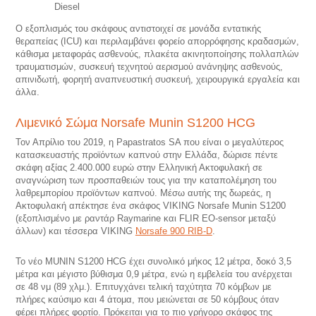
Diesel
Ο εξοπλισμός του σκάφους αντιστοιχεί σε μονάδα εντατικής
θεραπείας (ICU) και περιλαμβάνει φορείο απορρόφησης κραδασμών,
κάθισμα μεταφοράς ασθενούς, πλακέτα ακινητοποίησης πολλαπλών
τραυματισμών, συσκευή τεχνητού αερισμού ανάνηψης ασθενούς,
απινιδωτή, φορητή αναπνευστική συσκευή, χειρουργικά εργαλεία και
άλλα.
Λιμενικό Σώμα Norsafe Munin S1200 HCG
Τον Απρίλιο του 2019, η Papastratos SA που είναι ο μεγαλύτερος
κατασκευαστής προϊόντων καπνού στην Ελλάδα, δώρισε πέντε
σκάφη αξίας 2.400.000 ευρώ στην Ελληνική Ακτοφυλακή σε
αναγνώριση των προσπαθειών τους για την καταπολέμηση του
λαθρεμπορίου προϊόντων καπνού. Μέσω αυτής της δωρεάς, η
Ακτοφυλακή απέκτησε ένα σκάφος VIKING Norsafe Munin S1200
(εξοπλισμένο με ραντάρ Raymarine και FLIR EO-sensor μεταξύ
άλλων) και τέσσερα VIKING
Norsafe 900 RIB-D
.
Το νέο MUNIN S1200 HCG έχει συνολικό μήκος 12 μέτρα, δοκό 3,5
μέτρα και μέγιστο βύθισμα 0,9 μέτρα, ενώ η εμβελεία του ανέρχεται
σε 48 νμ (89 χλμ.). Επιτυγχάνει τελική ταχύτητα 70 κόμβων με
πλήρες καύσιμο και 4 άτομα, που μειώνεται σε 50 κόμβους όταν
φέρει πλήρες φορτίο. Πρόκειται για το πιο γρήγορο σκάφος της