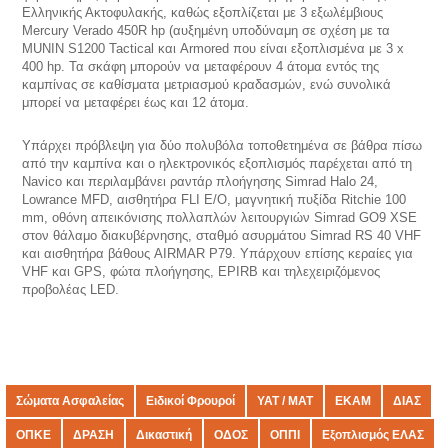
Ελληνικής Ακτοφυλακής, καθώς εξοπλίζεται με 3 εξωλέμβιους
Mercury Verado 450R hp (αυξημένη υποδύναμη σε σχέση με τα
MUNIN S1200 Tactical και Armored που είναι εξοπλισμένα με 3 x
400 hp. Τα σκάφη μπορούν να μεταφέρουν 4 άτομα εντός της
καμπίνας σε καθίσματα μετριασμού κραδασμών, ενώ συνολικά
μπορεί να μεταφέρει έως και 12 άτομα.
Υπάρχει πρόβλεψη για δύο πολυβόλα τοποθετημένα σε βάθρα πίσω
από την καμπίνα και ο ηλεκτρονικός εξοπλισμός παρέχεται από τη
Navico και περιλαμβάνει ραντάρ πλοήγησης Simrad Halo 24,
Lowrance MFD, αισθητήρα FLI E/O, μαγνητική πυξίδα Ritchie 100
mm, οθόνη απεικόνισης πολλαπλών λειτουργιών Simrad GO9 XSE
στον θάλαμο διακυβέρνησης, σταθμό ασυρμάτου Simrad RS 40 VHF
και αισθητήρα βάθους AIRMAR P79. Υπάρχουν επίσης κεραίες για
VHF και GPS, φώτα πλοήγησης, EPIRB και τηλεχειριζόμενος
προβολέας LED.
Σώματα Ασφαλείας
Ειδικοί Φρουροί
ΥΑΤ / ΜΑΤ
ΕΚΑΜ
ΔΙΑΣ
ΟΠΚΕ
ΔΡΑΣΗ
Δικαστική
ΟΔΟΣ
ΟΠΠΙ
Εξοπλισμός ΕΛΑΣ