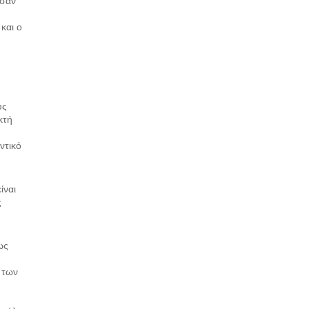
ησαν
και ο
ύς
κτή
ντικό
ίναι
ς
ως
 των