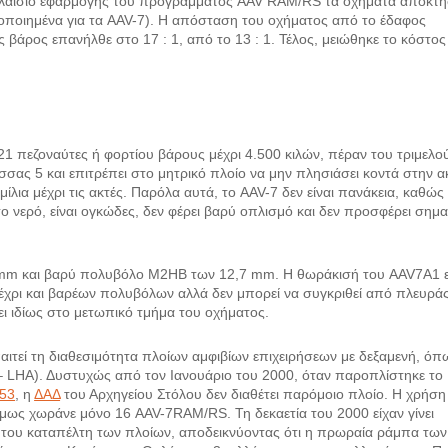
 Στο πλαίσιο εφαρμογής του προγράμματος AAV RAM/RS τα οχήματα απόκτ
οποποιημένα για τα AAV-7). Η απόσταση του οχήματος από το έδαφος
βάρος επανήλθε στο 17 : 1, από το 13 : 1. Τέλος, μειώθηκε το κόστος 
 21 πεζοναύτες ή φορτίου βάρους μέχρι 4.500 κιλών, πέραν του τριμελο
ας 5 και επιτρέπει στο μητρικό πλοίο να μην πλησιάσει κοντά στην α
ίλια μέχρι τις ακτές. Παρόλα αυτά, το AAV-7 δεν είναι πανάκεια, καθώς
ο νερό, είναι ογκώδες, δεν φέρει βαρύ οπλισμό και δεν προσφέρει σημα
mm και βαρύ πολυβόλο Μ2ΗΒ των 12,7 mm. Η θωράκισή του AAV7A1 ε
μέχρι και βαρέων πολυβόλων αλλά δεν μπορεί να συγκριθεί από πλευρά
ι ιδίως στο μετωπικό τμήμα του οχήματος.
τεί τη διαθεσιμότητα πλοίων αμφιβίων επιχειρήσεων με δεξαμενή, όπ
– LHA). Δυστυχώς από τον Ιανουάριο του 2000, όταν παροπλίστηκε το
53
, η
ΔΑΔ
του Αρχηγείου Στόλου δεν διαθέτει παρόμοιο πλοίο. Η χρήση
όμως χωράνε μόνο 16 AAV-7RAM/RS. Τη δεκαετία του 2000 είχαν γίνει
 του καταπέλτη των πλοίων, αποδεικνύοντας ότι η πρωραία ράμπα των