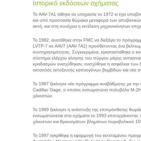
Ιστορικό εκδόσεων οχήματος
Το AAV-7A1 τέθηκε σε υπηρεσία το 1972 κι έχει υποβ
και υπό προστασία θώρακα μεταφορά των αποβατικών 
ακτή, και στη συνέχεια η εκτέλεση μηχανοκίνητων επιχ
Το 1982, ανατέθηκε στην FMC να διεξάγει το πρόγραμ
LVTP-7 σε AAV7 (AAV-7A1) προσθέτοντας ένα βελτιω
συντηρησιμότητας. Συγκεκριμένα, εγκαταστάθηκε ο κ
σύστημα ελέγχου κίνησης του πύργου μάχης αντικατασ
κραδασμών ενισχύθηκαν, ενισχύθηκε η ασφάλεια των
οκταπλός εκτοξευτής καπνογόνων βομβίδων και νέο σ
Το 1987 ξεκίνησε νέο πρόγραμμα αναβάθμισης με τη
Cadillac Gage, ο οποίος ενσωματώνει πολυβόλο M-2H
χιλιοστών.
Το 1989 ξεκίνησε η ανάπτυξη της επιπρόσθετης θωράκ
ενσωματώνεται στα οχήματα το 1993 επιτυγχάνοντας τ
χιλιοστών και θραυσμάτων βλημάτων πυροβολικού 155
Το 1997 εγκρίθηκε η εφαρμογή του εκτεταμένου προγρ