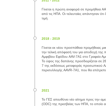
Γίνεται η πρώτη αναφορά σε προμήθεια AA
από τις ΗΠΑ. Οι τελευταίες απάντησαν ότι 
τιμή.
Γίνεται εκ νέου προσπάθεια προμήθειας μι
την τελική απόφασή του για αποδοχή της
Αμφιβίου Εφόδου AAV-7A1 στο Γραφείο Αμ
Το ύψος της δαπάνης προσδιορίζεται σε 26
7 της εκδόσεως μεταφοράς προσωπικού AA
περισυλλογής AAVR-7A1, που θα επέτρεπα
Το ΓΕΣ απευθύνει νέο αίτημα προς την αμ
(ODC) της πρεσβείας των ΗΠΑ, το οποίο 