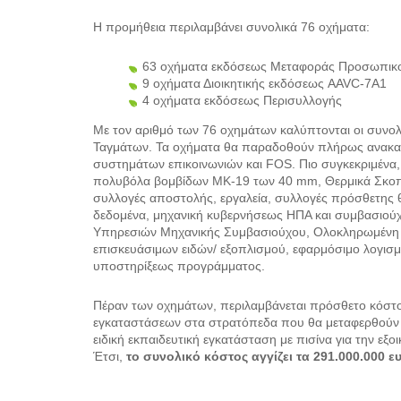
Η προμήθεια περιλαμβάνει συνολικά 76 οχήματα:
63 οχήματα εκδόσεως Μεταφοράς Προσωπικ
9 οχήματα Διοικητικής εκδόσεως AAVC-7A1
4 οχήματα εκδόσεως Περισυλλογής
Με τον αριθμό των 76 οχημάτων καλύπτονται οι συνολι
Ταγμάτων. Τα οχήματα θα παραδοθούν πλήρως ανακατα
συστημάτων επικοινωνιών και FOS. Πιο συγκεκριμένα
πολυβόλα βομβίδων MK-19 των 40 mm, Θερμικά Σκοπευ
συλλογές αποστολής, εργαλεία, συλλογές πρόσθετης θω
δεδομένα, μηχανική κυβερνήσεως ΗΠΑ και συμβασιούχ
Υπηρεσιών Μηχανικής Συμβασιούχου, Ολοκληρωμένη 
επισκευάσιμων ειδών/ εξοπλισμού, εφαρμόσιμο λογισμικ
υποστηρίξεως προγράμματος.
Πέραν των οχημάτων, περιλαμβάνεται πρόσθετο κόστο
εγκαταστάσεων στα στρατόπεδα που θα μεταφερθούν τ
ειδική εκπαιδευτική εγκατάσταση με πισίνα για την ε
Έτσι,
το συνολικό κόστος αγγίζει τα 291.000.000 