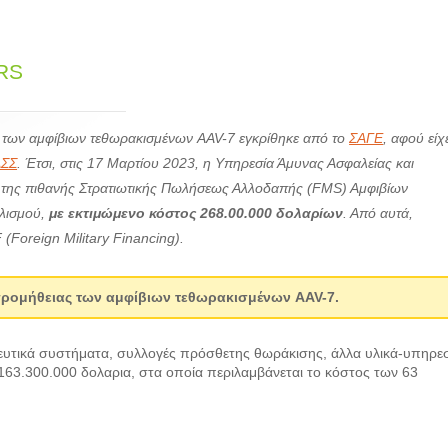
/RS
 των αμφίβιων τεθωρακισμένων AAV-7 εγκρίθηκε από το
ΣΑΓΕ
, αφού είχ
ΑΣΣ
. Έτσι, στις 17 Μαρτίου 2023, η Υπηρεσία Άμυνας Ασφαλείας και
 της πιθανής Στρατιωτικής Πωλήσεως Αλλοδαπής (FMS) Αμφιβίων
λισμού,
με εκτιμώμενο κόστος 268.00.000 δολαρίων
. Από αυτά,
Foreign Military Financing).
προμήθειας των αμφίβιων τεθωρακισμένων AAV-7.
πευτικά συστήματα, συλλογές πρόσθετης θωράκισης, άλλα υλικά-υπηρεσ
α 163.300.000 δολαρια, στα οποία περιλαμβάνεται το κόστος των 63