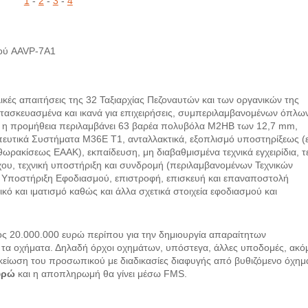
1
-
2
-
3
-
4
ού AAVP-7A1
κές απαιτήσεις της 32 Ταξιαρχίας Πεζοναυτών και των οργανικών της
σκευασμένα και ικανά για επιχειρήσεις, συμπεριλαμβανομένων όπλω
, η προμήθεια περιλαμβάνει 63 βαρέα πολυβόλα Μ2ΗΒ των 12,7 mm,
τικά Συστήματα Μ36Ε Τ1, ανταλλακτικά, εξοπλισμό υποστηρίξεως (ε
ρακίσεως ΕΑΑΚ), εκπαίδευση, μη διαβαθμισμένα τεχνικά εγχειρίδια, τ
ου, τεχνική υποστήριξη και συνδρομή (περιλαμβανομένων Τεχνικών
Υποστήριξη Εφοδιασμού, επιστροφή, επισκευή και επαναποστολή
ό και ιματισμό καθώς και άλλα σχετικά στοιχεία εφοδιασμού και
ς 20.000.000 ευρώ περίπου για την δημιουργία απαραίτητων
α οχήματα. Δηλαδή όρχοι οχημάτων, υπόστεγα, άλλες υποδομές, ακόμ
ξοικείωση του προσωπικού με διαδικασίες διαφυγής από βυθιζόμενο όχημ
ευρώ
και η αποπληρωμή θα γίνει μέσω FMS.