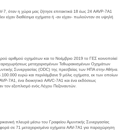
V-7, όταν η χώρα μας ζήτησε επιτακτικά 18 έως 24 AAVP-7A1
δεν είχαν διαθέσιμα οχήματα ή -αν είχαν- πωλούνταν σε υψηλή
κρού αριθμού οχημάτων και το Νοέμβριο 2019 το ΓΕΣ κοινοποίιεί
 παραχωρήσεως μεταχειρισμένων Τεθωρακισμένων Οχημάτων
υντικής Συνεργασίας (ODC) της πρεσβείας των ΗΠΑ στην Αθήνα.
.100.000 ευρώ και περιλάμβανε 9 μόλις οχήματα, εκ των οποίων
VP-7A1, ένα διοικητικό AAVC-7A1 και ένα εκδόσεως
ν τον εξοπλισμό ενός Λόχου Πεζοναυτών.
ερικανική πλευρά μέσω του Γραφείου Αμυντικής Συνεργασίας
αφορά σε 71 μεταχειρισμένα οχήματα AAV-7A1 για παραχώρηση