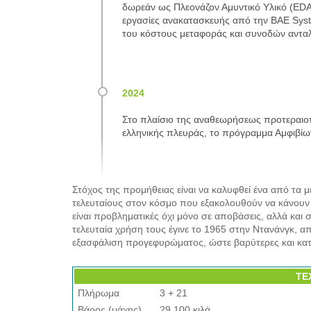
δωρεάν ως Πλεονάζον Αμυντικό Υλικό (EDA
εργασίες ανακατασκευής από την BAE Syst
του κόστους μεταφοράς και συνοδών ανταλ
Στο πλαίσιο της αναθεωρήσεως προτεραιοτ
ελληνικής πλευράς, το πρόγραμμα Αμφιβί
Στόχος της προμήθειας είναι να καλυφθεί ένα από τα
τελευταίους στον κόσμο που εξακολουθούν να κάνουν 
είναι προβληματικές όχι μόνο σε αποβάσεις, αλλά και 
τελευταία χρήση τους έγινε το 1965 στην Ντανάνγκ, α
εξασφάλιση προγεφυρώματος, ώστε βαρύτερες και κατ
ΤΕ
Πλήρωμα
3 + 21
Βάρος (μάχης)
29.100 κιλά