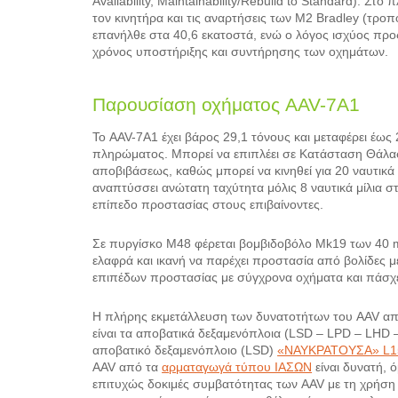
Availability, Maintainability/Rebuild to Standard).
τον κινητήρα και τις αναρτήσεις των M2 Bradley (τρ
επανήλθε στα 40,6 εκατοστά, ενώ ο λόγος ισχύος προς 
χρόνος υποστήριξης και συντήρησης των οχημάτων.
Παρουσίαση οχήματος AAV-7A1
Το AAV-7A1 έχει βάρος 29,1 τόνους και μεταφέρει έως
πληρώματος. Μπορεί να επιπλέει σε Κατάσταση Θάλασσ
αποβιβάσεως, καθώς μπορεί να κινηθεί για 20 ναυτικά μ
αναπτύσσει ανώτατη ταχύτητα μόλις 8 ναυτικά μίλια στ
επίπεδο προστασίας στους επιβαίνοντες.
Σε πυργίσκο Μ48 φέρεται βομβιδοβόλο Mk19 των 40 
ελαφρά και ικανή να παρέχει προστασία από βολίδες 
επιπέδων προστασίας με σύγχρονα οχήματα και πάσχε
Η πλήρης εκμετάλλευση των δυνατοτήτων του AAV απαι
είναι τα αποβατικά δεξαμενόπλοια (LSD – LPD – LHD 
αποβατικό δεξαμενόπλοιο (LSD)
«ΝΑΥΚΡΑΤΟΥΣΑ» L1
AAV από τα
αρματαγωγά τύπου ΙΑΣΩΝ
είναι δυνατή, 
επιτυχώς δοκιμές συμβατότητας των AAV με τη χρήση