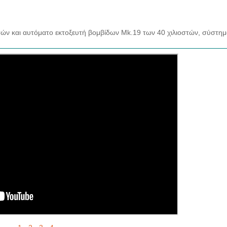
ών και αυτόματο εκτοξευτή βομβίδων Mk.19 των 40 χιλιοστών, σύστη