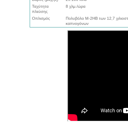
Ταχύτητα
8 χλμ./ώρα
πλεύσης
Οπλισμός
Πολυβόλο M-2HB των 12,7 χιλιοστ
καπνογόνων