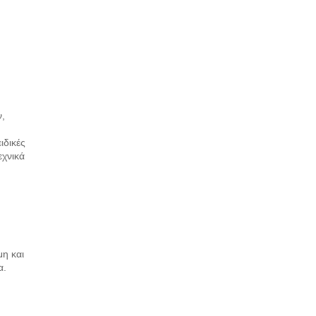
ν,
ιδικές
εχνικά
η και
α.