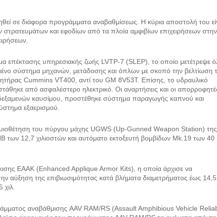
ληθεί σε διάφορα προγράμματα αναβαθμίσεως. Η κύρια αποστολή του εί
στρατευμάτων και εφοδίων από τα πλοία αμφιβίων επιχειρήσεων στη
ειρήσεων.
μα επέκτασης υπηρεσιακής ζωής LVTP-7 (SLEP), το οποίο μετέτρεψε ό
μένο σύστημα μηχανών, μετάδοσης και όπλων με σκοπό την βελτίωση 
ινητήρας Cummins VT400, αντί του GM 8V53T. Επίσης, το υδραυλικό
τάθηκε από ασφαλέστερο ηλεκτρικό. Οι αναρτήσεις και οι απορροφητέ
 δεξαμενών καυσίμου, προστέθηκε σύστημα παραγωγής καπνού και
ύστημα εξαερισμού.
ν υιοθέτηση του πύργου μάχης UGWS (Up-Gunned Weapon Station) τη
B των 12,7 χιλιοστών και αυτόματο εκτοξευτή βομβίδων Mk.19 των 40
ισης EAAK (Enhanced Applique Armor Kits), η οποία άρχισε να
ην αύξηση της επιβιωσιμότητας κατά βλήματα διαμετρήματος έως 14,5
 χιλ.
άμματος αναβάθμισης AAV RAM/RS (Assault Amphibious Vehicle Reliabi