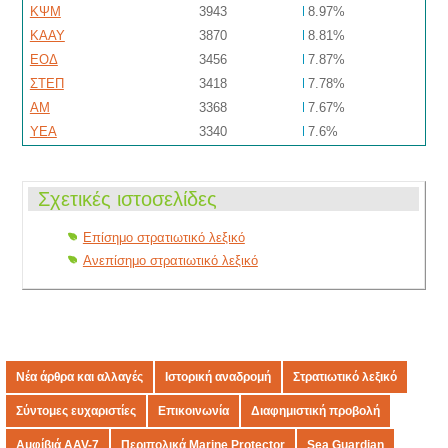
ΚΨΜ
3943
8.97%
ΚΑΑΥ
3870
8.81%
ΕΟΔ
3456
7.87%
ΣΤΕΠ
3418
7.78%
ΑΜ
3368
7.67%
ΥΕΑ
3340
7.6%
Σχετικές ιστοσελίδες
Επίσημο στρατιωτικό λεξικό
Ανεπίσημο στρατιωτικό λεξικό
Νέα άρθρα και αλλαγές
Ιστορική αναδρομή
Στρατιωτικό λεξικό
Σύντομες ευχαριστίες
Επικοινωνία
Διαφημιστική προβολή
Αμφίβιά AAV-7
Περιπολικά Marine Protector
Sea Guardian