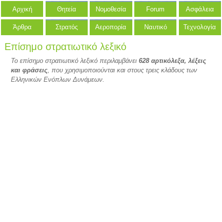
Αρχική
Θητεία
Νομοθεσία
Forum
Ασφάλεια
Άρθρα
Στρατός
Αεροπορία
Ναυτικό
Τεχνολογία
Επίσημο στρατιωτικό λεξικό
Το επίσημο στρατιωτικό λεξικό περιλαμβάνει
628 αρτικόλεξα, λέξεις
και φράσεις
, που χρησιμοποιούνται και στους τρεις κλάδους των
Ελληνικών Ενόπλων Δυνάμεων.