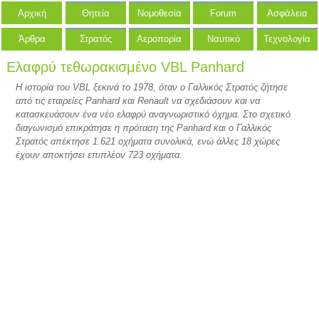
Αρχική
Θητεία
Νομοθεσία
Forum
Ασφάλεια
Άρθρα
Στρατός
Αεροπορία
Ναυτικό
Τεχνολογία
Ελαφρύ τεθωρακισμένο VBL Panhard
Η ιστορία του VBL ξεκινά το 1978, όταν ο Γαλλικός Στρατός ζήτησε
από τις εταιρείες Panhard και Renault να σχεδιάσουν και να
κατασκευάσουν ένα νέο ελαφρύ αναγνωριστικό όχημα. Στο σχετικό
διαγωνισμό επικράτησε η πρόταση της Panhard και ο Γαλλικός
Στρατός απέκτησε 1.621 οχήματα συνολικά, ενώ άλλες 18 χώρες
έχουν αποκτήσει επιπλέον 723 οχήματα.