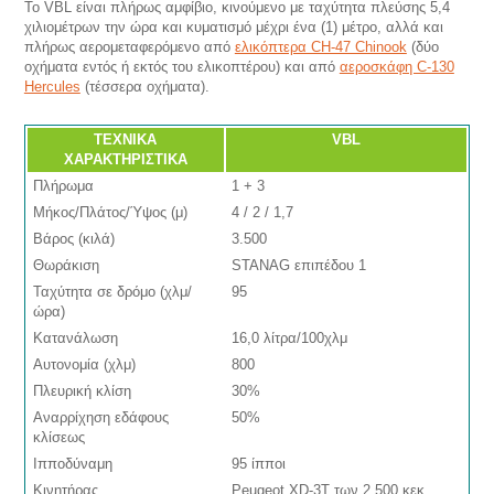
Το VBL είναι πλήρως αμφίβιο, κινούμενο με ταχύτητα πλεύσης 5,4
χιλιομέτρων την ώρα και κυματισμό μέχρι ένα (1) μέτρο, αλλά και
πλήρως αερομεταφερόμενο από
ελικόπτερα CH-47 Chinook
(δύο
οχήματα εντός ή εκτός του ελικοπτέρου) και από
αεροσκάφη C-130
Hercules
(τέσσερα οχήματα).
ΤΕΧΝΙΚΑ
VBL
ΧΑΡΑΚΤΗΡΙΣΤΙΚΑ
Πλήρωμα
1 + 3
Μήκος/Πλάτος/Ύψος (μ)
4 / 2 / 1,7
Βάρος (κιλά)
3.500
Θωράκιση
STANAG επιπέδου 1
Ταχύτητα σε δρόμο (χλμ/
95
ώρα)
Κατανάλωση
16,0 λίτρα/100χλμ
Αυτονομία (χλμ)
800
Πλευρική κλίση
30%
Αναρρίχηση εδάφους
50%
κλίσεως
Ιπποδύναμη
95 ίπποι
Κινητήρας
Peugeot XD-3T των 2.500 κεκ