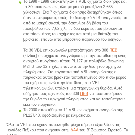
To 1998 - 1999 αποκτήθηκαν 7 VBL οχήματα διοίκησης και
τα 30 επικοινωνιών, όλα με μακρύ μεταξόνιο 2.665
χιλιοστών. Στα 7 οχήματα διοίκησης διατηρήθηκαν όπως
ήταν με μικρομετατροπές. Το διοικητικό VLB αναγνωρίζεται
από το μακρύ σασσί, την δακτυλιοειδή βάση του
πολυβόλου των 7,62 χιλ, τις δύο κεραίες που βρίσκονται
στο πίσω μέρος του οχήματος και από μια διάταξη που
βρίσκεται επάνω από μπροστινό παράθυρο του οδηγού.
Τα 30 VBL επικοινωνιών μετατράπηκαν στο 308
ΠΕΒ
(Σίνδος) σε οχήματα αναγνώρισης με την τοποθέτηση ενός
ανοιχτού πυργίσκου τύπου PL127 με πολυβόλο Browning
M2HB των 12,7 χιλ., επάνω από την θέση του αρχηγού
πληρώματος. Στα εργοστασιακά VBL αναγνώρισης ο
πυργίσκος αυτός βρίσκεται τοποθετημένος στο πίσω μέρος
του οχήματος, ενώ στην ίδια θέση, στα VBL
τηλεπικοινωνιών, υπάρχει μια τετραγωνική θυρίδα. Αυτό
οδήγησε τους τεχνικούς του 308
ΠΕΒ
να τροποποιήσουν
την θυρίδα του αρχηγού πληρώματος και να τοποθετήσουν
εκεί τον πυργίσκο.
Το 2000 αποκτήθηκαν 12 VBL ως οχήματα αναγνώρισης
PL127/40, εφοδιασμένα με κλιματισμό.
Όλα το VBL που έχουν παραληφθεί μέχρι σήμερα εξοπλίζουν τις
μονάδες Πεζικού που ανήκουν στην
ΔΑΑ
του Β' Σώματος Στρατού. Τα