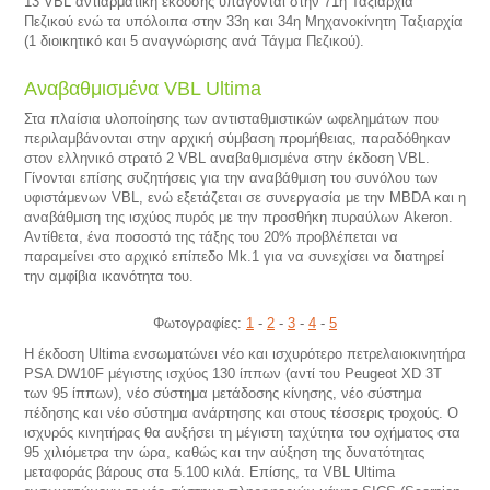
13 VBL αντιαρματική έκδοσης υπάγονται στην 71η Ταξιαρχία
Πεζικού ενώ τα υπόλοιπα στην 33η και 34η Μηχανοκίνητη Ταξιαρχία
(1 διοικητικό και 5 αναγνώρισης ανά Τάγμα Πεζικού).
Αναβαθμισμένα VBL Ultima
Στα πλαίσια υλοποίησης των αντισταθμιστικών ωφελημάτων που
περιλαμβάνονται στην αρχική σύμβαση προμήθειας, παραδόθηκαν
στον ελληνικό στρατό 2 VBL αναβαθμισμένα στην έκδοση VBL.
Γίνονται επίσης συζητήσεις για την αναβάθμιση του συνόλου των
υφιστάμενων VBL, ενώ εξετάζεται σε συνεργασία με την MBDA και η
αναβάθμιση της ισχύος πυρός με την προσθήκη πυραύλων Akeron.
Αντίθετα, ένα ποσοστό της τάξης του 20% προβλέπεται να
παραμείνει στο αρχικό επίπεδο Mk.1 για να συνεχίσει να διατηρεί
την αμφίβια ικανότητα του.
Φωτογραφίες:
1
-
2
-
3
-
4
-
5
Η έκδοση Ultima ενσωματώνει νέο και ισχυρότερο πετρελαιοκινητήρα
PSA DW10F μέγιστης ισχύος 130 ίππων (αντί του Peugeot XD 3T
των 95 ίππων), νέο σύστημα μετάδοσης κίνησης, νέο σύστημα
πέδησης και νέο σύστημα ανάρτησης και στους τέσσερις τροχούς. Ο
ισχυρός κινητήρας θα αυξήσει τη μέγιστη ταχύτητα του οχήματος στα
95 χιλιόμετρα την ώρα, καθώς και την αύξηση της δυνατότητας
μεταφοράς βάρους στα 5.100 κιλά. Επίσης, τα VBL Ultima