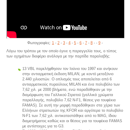
Φωτογραφίες:
1
-
2
-
3
-
4
-
5
-
6
-
7
-
8
- -
9
-
Λόγω του τρόπου με τον οποίο έγινε η παραγγελία τους, ο τύπος
των οχημάτων διαφέρει ανάλογα με την παρτίδα παραλαβής:
13 VBL παρελήφθησαν τον Ιούνιο του 1997 και ανήκουν
στην αντιαρματική έκδοση MILAN, με κοντό μεταξόνιο
2.440 χιλιοστών. Ο οπλισμός τους αποτελείται από 6
αντιαρματικούς πυραύλους MILAN και ένα πολυβόλο των
7,62 χιλ. με 2000 βλήματα, ενώ παραδόθηκαν με την
διαμόρφωση του Γαλλικού Στρατού (γαλλικά χρώματα
παραλλαγής, πολυβόλο 7,62 Ν-F1, θέσεις για τουφέκια
FAMAS). Σε αυτή την μορφή παραδόθηκαν στα χέρια των
Ελλήνων στρατιωτών της KFOR και αργότερα το πολυβόλο
N-F1 των 7,62 χιλ. αντικαταστάθηκε από το MAG, ίδιου
διαμετρήματος καθώς και οι θέσεις για τα τουφέκια FAMAS
με αντίστοιχες για το G3.