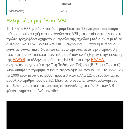
Diesel
Μονάδες
243
Ελληνικές προμήθειες VBL
To 1997 ο Ελληνικός Στρατός προμηθεύτηκε 13 ελαφρά τροχοφόρα
τεθωρακισμένα οχήματα αναγνώρισης VBL, τα οποία αποτέλεσαν τα
πρώτα τροχοφόρα οχήματα αναγνώρισης σχεδόν μισό αιώνα μετά τα
αμερικανικά Μ3Α1 White και Μ8 "Greyhound". Η προμήθειά τους
έγινε με συνοπτικές διαδικασίες, ενώ αμέσως μετά την παραλαβή
τους και την εκπαίδευση των πληρωμάτων εντάχθηκαν στην δύναμη
της
ΕΛΔΥΒ
το ελληνικό τμήμα της KFOR και στην
ΕΛΔΑΛ
,
ανήκοντας οργανικά στην 71η Ταξιαρχία Πεζικού (Β' Σώμα Στρατού).
Ακολούθησε η προμήθεια και η παραλαβή 14 ακόμα VBL το 1998, 23
το 1999 ενώ μέσα στο 2000 προστέθηκαν άλλα 12, ανεβάζοντας το
συνολικό αριθμό τους σε 62. Μετά από νέες, επαναλαμβανόμενες
και δυστυχώς αποσπασματικές παραγγελίες, το σύνολο των VBL
φθάνει σήμερα τις 240 μονάδες!