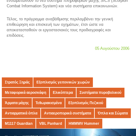
ενσωματώνουν το νέο σύστημα πληροφοριών μάχης SICS (Scorpion
Combat Information System) και νέα συστήματα επικοινωνιών.
Τέλος, το πρόγραμμα αναβάθμισης περιλαμβάνει την γενική
επιθεώρηση και επισκευή των οχημάτων, έτσι ώστε να
αποκατασταθούν οι εργοστασιακές τους προδιαγραφές και
επιδόσεις.
05 Αυγούστου 2006
Στρατός Ξηράς
Εξοπλισμός γειτονικών χωρών
Μεταφορικά αεροσκάφη
Ελικόπτερα
Συστήματα πυροβολικού
Άρματα μάχης
Τεθωρακισμένα
Εξοπλισμός Πεζικού
Αντιαρματικά όπλα
Αντιαεροπορικά συστήματα
Όπλα και Σώματα
M1117 Guardian
VBL Panhard
HMMWV Hummer