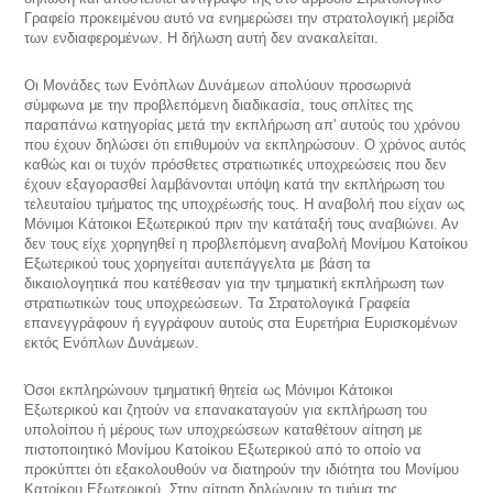
Γραφείο προκειμένου αυτό να ενημερώσει την στρατολογική μερίδα
των ενδιαφερομένων. Η δήλωση αυτή δεν ανακαλείται.
Οι Μονάδες των Ενόπλων Δυνάμεων απολύουν προσωρινά
σύμφωνα με την προβλεπόμενη διαδικασία, τους οπλίτες της
παραπάνω κατηγορίας μετά την εκπλήρωση απ' αυτούς του χρόνου
που έχουν δηλώσει ότι επιθυμούν να εκπληρώσουν. Ο χρόνος αυτός
καθώς και οι τυχόν πρόσθετες στρατιωτικές υποχρεώσεις που δεν
έχουν εξαγορασθεί λαμβάνονται υπόψη κατά την εκπλήρωση του
τελευταίου τμήματος της υποχρέωσής τους. Η αναβολή που είχαν ως
Μόνιμοι Κάτοικοι Εξωτερικού πριν την κατάταξή τους αναβιώνει. Αν
δεν τους είχε χορηγηθεί η προβλεπόμενη αναβολή Μονίμου Κατοίκου
Εξωτερικού τους χορηγείται αυτεπάγγελτα με βάση τα
δικαιολογητικά που κατέθεσαν για την τμηματική εκπλήρωση των
στρατιωτικών τους υποχρεώσεων. Τα Στρατολογικά Γραφεία
επανεγγράφουν ή εγγράφουν αυτούς στα Ευρετήρια Ευρισκομένων
εκτός Ενόπλων Δυνάμεων.
Όσοι εκπληρώνουν τμηματική θητεία ως Μόνιμοι Κάτοικοι
Εξωτερικού και ζητούν να επανακαταγούν για εκπλήρωση του
υπολοίπου ή μέρους των υποχρεώσεων καταθέτουν αίτηση με
πιστοποιητικό Μονίμου Κατοίκου Εξωτερικού από το οποίο να
προκύπτει ότι εξακολουθούν να διατηρούν την ιδιότητα του Μονίμου
Κατοίκου Εξωτερικού. Στην αίτηση δηλώνουν το τμήμα της