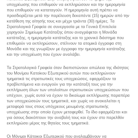
υποχρέωσης που επιθυμούν να εκπληρώσουν και την ημερομηνία
που επιθυμούν να καταταγούν. Η ημερομηνία αυτή πρέπει να
προσδιορίζεται μετά την παρέλευση δεκαπέντε (15) ημερών από την
κατάθεση της αίτησής τους και μέχρι τριάντα (30) ημέρες. Τα
Στρατολογικά Γραφεία σε συνεργασία με τα Γενικά Επιτελεία
χορηγούν Σημείωμα Κατάταξης όπου αναγράφεται η Μονάδα
κατάταξης, η ημερομηνία κατάταξης και το χρονικό διάστημα που
επιθυμούν να εκπληρώσουν, στέλνουν τα ατομικά έγγραφα στη
Μονάδα και της γνωρίζουν με έγγραφο την ημερομηνία κατάταξης
και την υποχρέωση που έχουν αναλάβει.
Τα Στρατολογικά Γραφεία όταν διαπιστώνουν απώλεια της ιδιότητας
του Μονίμου Κατοίκου Εξωτερικού αυτών που εκπληρώνουν
τμηματικά τις στρατιωτικές τους υποχρεώσεις, εφαρμόζουν τα
προβλεπόμενα και ενεργούν για την κατάταξή τους για την
εκπλήρωση όλων των υπολοίπων στρατιωτικών υποχρεώσεων που
υπέχουν, χωρίς αυτοί να έχουν το δικαίωμα εκπλήρωσης παραπέρα
των υποχρεώσεών τους τμηματικά, και χωρίς να ανακαλείται η
μεταφορά τους στους υπόχρεους μειωμένης στρατιωτικής
υποχρέωσης στην οποία έχουν μεταφερθεί. Το ίδιο εφαρμόζεται και
για όσους διακόπτουν την αναβολή τους και έχουν στο παρελθόν
εκπληρώσει μέρος της θητείας τους τμηματικά.
Οι Μόνιμοι Κάτοικοι Εξωτερικού που αναλαμβάνουν να