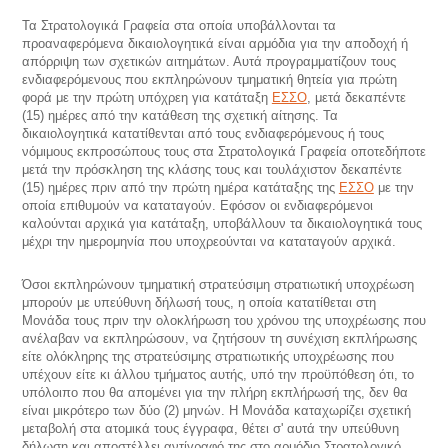
Τα Στρατολογικά Γραφεία στα οποία υποβάλλονται τα
προαναφερόμενα δικαιολογητικά είναι αρμόδια για την αποδοχή ή
απόρριψη των σχετικών αιτημάτων. Αυτά προγραμματίζουν τους
ενδιαφερόμενους που εκπληρώνουν τμηματική θητεία για πρώτη
φορά με την πρώτη υπόχρεη για κατάταξη
ΕΣΣΟ
, μετά δεκαπέντε
(15) ημέρες από την κατάθεση της σχετική αίτησης. Τα
δικαιολογητικά κατατίθενται από τους ενδιαφερόμενους ή τους
νόμιμους εκπροσώπους τους στα Στρατολογικά Γραφεία οποτεδήποτε
μετά την πρόσκληση της κλάσης τους και τουλάχιστον δεκαπέντε
(15) ημέρες πριν από την πρώτη ημέρα κατάταξης της
ΕΣΣΟ
με την
οποία επιθυμούν να καταταγούν. Εφόσον οι ενδιαφερόμενοι
καλούνται αρχικά για κατάταξη, υποβάλλουν τα δικαιολογητικά τους
μέχρι την ημερομηνία που υποχρεούνται να καταταγούν αρχικά.
Όσοι εκπληρώνουν τμηματική στρατεύσιμη στρατιωτική υποχρέωση
μπορούν με υπεύθυνη δήλωσή τους, η οποία κατατίθεται στη
Μονάδα τους πριν την ολοκλήρωση του χρόνου της υποχρέωσης που
ανέλαβαν να εκπληρώσουν, να ζητήσουν τη συνέχιση εκπλήρωσης
είτε ολόκληρης της στρατεύσιμης στρατιωτικής υποχρέωσης που
υπέχουν είτε κι άλλου τμήματος αυτής, υπό την προϋπόθεση ότι, το
υπόλοιπο που θα απομένει για την πλήρη εκπλήρωσή της, δεν θα
είναι μικρότερο των δύο (2) μηνών. Η Μονάδα καταχωρίζει σχετική
μεταβολή στα ατομικά τους έγγραφα, θέτει σ' αυτά την υπεύθυνη
δήλωση και αποστέλλει αντίγραφό της στο αρμόδιο Στρατολογικό