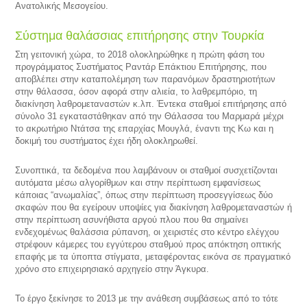
Ανατολικής Μεσογείου.
Σύστημα θαλάσσιας επιτήρησης στην Τουρκία
Στη γειτονική χώρα, το 2018 ολοκληρώθηκε η πρώτη φάση του
προγράμματος Συστήματος Ραντάρ Επάκτιου Επιτήρησης, που
αποβλέπει στην καταπολέμηση των παρανόμων δραστηριοτήτων
στην θάλασσα, όσον αφορά στην αλιεία, το λαθρεμπόριο, τη
διακίνηση λαθρομεταναστών κ.λπ. Έντεκα σταθμοί επιτήρησης από
σύνολο 31 εγκαταστάθηκαν από την Θάλασσα του Μαρμαρά μέχρι
το ακρωτήριο Ντάτσα της επαρχίας Μουγλά, έναντι της Κω και η
δοκιμή του συστήματος έχει ήδη ολοκληρωθεί.
Συνοπτικά, τα δεδομένα που λαμβάνουν οι σταθμοί συσχετίζονται
αυτόματα μέσω αλγορίθμων και στην περίπτωση εμφανίσεως
κάποιας “ανωμαλίας”, όπως στην περίπτωση προσεγγίσεως δύο
σκαφών που θα εγείρουν υποψίες για διακίνηση λαθρομεταναστών ή
στην περίπτωση ασυνήθιστα αργού πλου που θα σημαίνει
ενδεχομένως θαλάσσια ρύπανση, οι χειριστές στο κέντρο ελέγχου
στρέφουν κάμερες του εγγύτερου σταθμού προς απόκτηση οπτικής
επαφής με τα ύποπτα στίγματα, μεταφέροντας εικόνα σε πραγματικό
χρόνο στο επιχειρησιακό αρχηγείο στην Άγκυρα.
Το έργο ξεκίνησε το 2013 με την ανάθεση συμβάσεως από το τότε