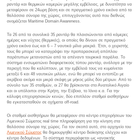
ραντάρ και θερμικών καμερών μεγάλης εμβέλειας, με δυνατότητα να
μεταφέρουν σε 24ωρη βάση και σε πραγματικό χρόνο εικόνα από τα
θαλάσσια σύνορα της χώρας, επιτυγχάνοντας αυτό που διεθνώς
ονομάζεται Maritime Domain Awareness.
Τα 26 από τα συνολικά 35 ραντάρ θα πλαισιώνονται από κάμερες
ημέρας και νύχτας (θερμικές), οι οποίες θα δίνουν σε πραγματικό
χρόνο εικόνα έως και 6 – 7 ναυτικά μίλια μακριά. Έτσι, ο χειριστής
τους θα μπορεί να καταγράψει την προπαρασκευή απόπλου
παράτυπων μεταναστών από τα απέναντι τουρκικά παράλια. Το
σύστημα ενσωματώνει διαφορετικούς τύπου ραντάρ, ανάλογα με την
περιοχή που θα καλύπτουν, με την εμβέλειά τους να κυμαίνεται
μεταξύ 6 και 48 ναυτικών μιλίων, ενώ θα μπορεί να εντοπίζει με
ακρίβεια ακόμα και μικρά σκάφη με μήκος μόλις δύο μέτρων. Από το
σύνολο των 35 σταθμών, οι 27 θα βρίσκονται στο Ανατολικό Αιγαίο
και οι υπόλοιποι στην Κρήτη, την Εύβοια, το Ιόνιο κ.α. Για την
κάλυψη επιχειρησιακών κενών, δύο επιπλέον σταθμοί αισθητήρων
θα εγκατασταθούν σε οχήματα off-road.
Οι σταθμοί αισθητήρων θα μεταφέρουν στο κέντρο επιχειρήσεων του
Λιμενικού Σώματος real time πληροφόρηση για την κίνηση στα
θαλάσσια σύνορα της χώρας. Για τον σκοπό αυτό, στο αρχηγείο του
Λιμενικού Σώματος
θα δημιουργηθεί κέντρο διοίκησης ελέγχου και
κέντρο δεδομένων. Το σύστημα περιγράφεται ως «ανοικτής