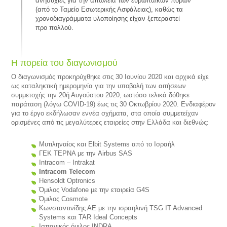
ανησυχίες για την απώλεια των ευρωπαϊκών πόρων
(από το Ταμείο Εσωτερικής Ασφάλειας), καθώς τα
χρονοδιαγράμματα υλοποίησης είχαν ξεπεραστεί
προ πολλού.
Η πορεία του διαγωνισμού
Ο διαγωνισμός προκηρύχθηκε στις 30 Ιουνίου 2020 και αρχικά είχε
ως καταληκτική ημερομηνία για την υποβολή των αιτήσεων
συμμετοχής την 20ή Αυγούστου 2020, ωστόσο τελικά δόθηκε
παράταση (λόγω COVID-19) έως τις 30 Οκτωβρίου 2020. Ενδιαφέρον
για το έργο εκδήλωσαν εννέα σχήματα, στα οποία συμμετείχαν
ορισμένες από τις μεγαλύτερες εταιρείες στην Ελλάδα και διεθνώς:
Μυτιληναίος και Elbit Systems από το Ισραήλ
ΓΕΚ ΤΕΡΝΑ με την Airbus SAS
Intracom – Intrakat
Intracom Telecom
Hensoldt Optronics
Όμιλος Vodafone με την εταιρεία G4S
Όμιλος Cosmote
Κωνσταντινίδης ΑΕ με την ισραηλινή TSG IT Advanced
Systems και TAR Ideal Concepts
Ισπανικός όμιλος INDRA