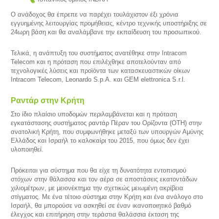
Ο ανάδοχος θα έπρεπε να παρέχει τουλάχιστον έξι χρόνια
εγγυημένης λειτουργίας προμήθειας, κέντρο τεχνικής υποστήριξης σε
24ωρη βάση και θα αναλάμβανε την εκπαίδευση του προσωπικού.
Τελικά, η ανάπτυξη του συστήματος ανατέθηκε στην Intracom
Telecom και η πρόταση που επιλέχθηκε αποτελούνταν από
τεχνολογικές λύσεις και προϊόντα των κατασκευαστικών οίκων
Intracom Telecom, Leonardo S.p.A. και GEM elettronica S.r.l.
Ραντάρ στην Κρήτη
Στο ίδιο πλαίσιο υποδομών περιλαμβάνεται και η πρόταση
εγκατάστασης συστήματος ραντάρ Πέραν του Ορίζοντα (OTH) στην
ανατολική Κρήτη, που συμφωνήθηκε μεταξύ των υπουργών Αμύνης
Ελλάδος και Ισραήλ το καλοκαίρι του 2015, που όμως δεν έχει
υλοποιηθεί.
Πρόκειται για σύστημα που θα είχε τη δυνατότητα εντοπισμού
στόχων στην θάλασσα και τον αέρα σε αποστάσεις εκατοντάδων
χιλιομέτρων, με μειονέκτημα την σχετικώς μειωμένη ακρίβεια
στίγματος. Με ένα τέτοιο σύστημα στην Κρήτη και ένα ανάλογο στο
Ισραήλ, θα μπορούσε να ασκηθεί σε έναν ικανοποιητικό βαθμό
έλεγχος και επιτήρηση στην τεράστια θαλάσσια έκταση της