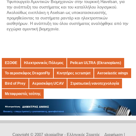
Υφυπουργείο Αμυντικών Βιομηχανιών στην τουρκική Havelsan, για
την ανάπτυξη του συστήματος και του καταλλήλου λογισμικού.
Ακολούθως ενεπλάκη η Aselsan ως υποκατασκευαστής,
προμηθεύοντας τα συστήματα ραντάρ και ηλεκτροπτικών
αισθητήρων. Η ανάπτυξη του όλου συστήματος αναλήφθηκε από την
εγχώρια αμυντική βιομηχανία.
ΕΣΟΘΕ
Ηλεκτρονικός Πόλεμος
Pelican ULTRA (Ekranoplans)
Το αεροσκάφος DragonFly
Κινητήρες scramjet
Aeroelastic wings
Bird of Prey
Aεροσκάφη UCAV
Στρατιωτική νανοτεχνολογία
Μεταφραστές τσέπης
Copyright © 2007 skopia@gr - Ελληνικός Στρατός
Διαφήμιση
|