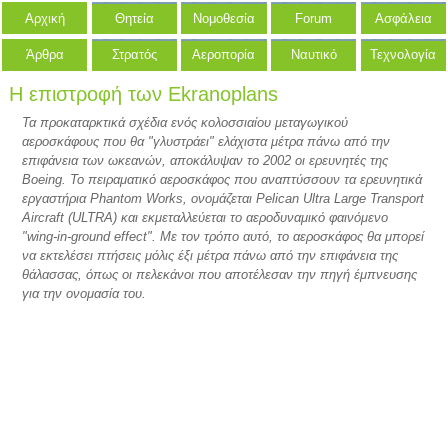
Αρχική
Θητεία
Νομοθεσία
Forum
Ασφάλεια
Άρθρα
Στρατός
Αεροπορία
Ναυτικό
Τεχνολογία
Η επιστροφή των Ekranoplans
Τα προκαταρκτικά σχέδια ενός κολοσσιαίου μεταγωγικού
αεροσκάφους που θα "γλυστράει" ελάχιστα μέτρα πάνω από την
επιφάνεια των ωκεανών, αποκάλυψαν το 2002 οι ερευνητές της
Boeing. Το πειραματικό αεροσκάφος που αναπτύσσουν τα ερευνητικά
εργαστήρια Phantom Works, ονομάζεται Pelican Ultra Large Transport
Aircraft (ULTRA) και εκμεταλλεύεται το αεροδυναμικό φαινόμενο
"wing-in-ground effect". Με τον τρόπο αυτό, το αεροσκάφος θα μπορεί
να εκτελέσει πτήσεις μόλις έξι μέτρα πάνω από την επιφάνεια της
θάλασσας, όπως οι πελεκάνοι που αποτέλεσαν την πηγή έμπνευσης
για την ονομασία του.