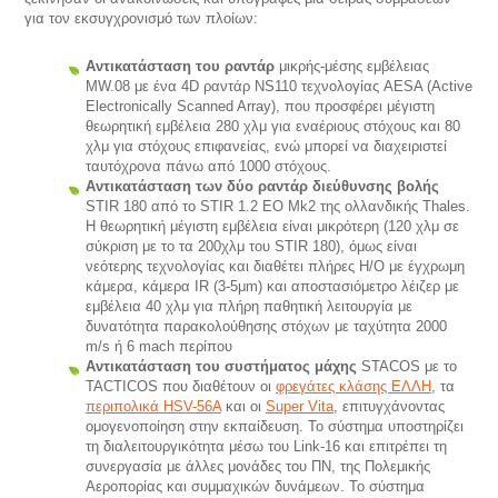
για τον εκσυγχρονισμό των πλοίων:
Αντικατάσταση του ραντάρ
μικρής-μέσης εμβέλειας
MW.08 με ένα 4D ραντάρ NS110 τεχνολογίας AESA (Active
Electronically Scanned Array), που προσφέρει μέγιστη
θεωρητική εμβέλεια 280 χλμ για εναέριους στόχους και 80
χλμ για στόχους επιφανείας, ενώ μπορεί να διαχειριστεί
ταυτόχρονα πάνω από 1000 στόχους.
Αντικατάσταση των δύο ραντάρ διεύθυνσης βολής
STIR 180 από το STIR 1.2 ΕΟ Mk2 της ολλανδικής Thales.
Η θεωρητική μέγιστη εμβέλεια είναι μικρότερη (120 χλμ σε
σύκριση με το τα 200χλμ του STIR 180), όμως είναι
νεότερης τεχνολογίας και διαθέτει πλήρες Η/Ο με έγχρωμη
κάμερα, κάμερα IR (3-5μm) και αποστασιόμετρο λέιζερ με
εμβέλεια 40 χλμ για πλήρη παθητική λειτουργία με
δυνατότητα παρακολούθησης στόχων με ταχύτητα 2000
m/s ή 6 mach περίπου
Αντικατάσταση του συστήματος μάχης
STACOS με το
TACTICOS που διαθέτουν οι
φρεγάτες κλάσης ΕΛΛΗ
, τα
περιπολικά HSV-56A
και οι
Super Vita
, επιτυγχάνοντας
ομογενοποίηση στην εκπαίδευση. Το σύστημα υποστηρίζει
τη διαλειτουργικότητα μέσω του Link-16 και επιτρέπει τη
συνεργασία με άλλες μονάδες του ΠΝ, της Πολεμικής
Αεροπορίας και συμμαχικών δυνάμεων. Το σύστημα