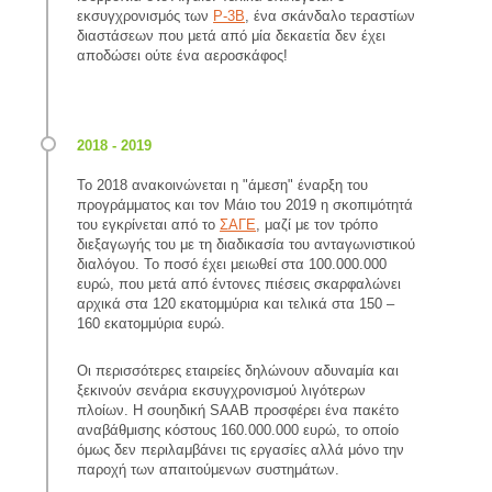
εκσυγχρονισμός των
Ρ-3Β
, ένα σκάνδαλο τεραστίων
διαστάσεων που μετά από μία δεκαετία δεν έχει
αποδώσει ούτε ένα αεροσκάφος!
Το 2018 ανακοινώνεται η "άμεση" έναρξη του
προγράμματος και τον Μάιο του 2019 η σκοπιμότητά
του εγκρίνεται από το
ΣΑΓΕ
, μαζί με τον τρόπο
διεξαγωγής του με τη διαδικασία του ανταγωνιστικού
διαλόγου. Το ποσό έχει μειωθεί στα 100.000.000
ευρώ, που μετά από έντονες πιέσεις σκαρφαλώνει
αρχικά στα 120 εκατομμύρια και τελικά στα 150 –
160 εκατομμύρια ευρώ.
Οι περισσότερες εταιρείες δηλώνουν αδυναμία και
ξεκινούν σενάρια εκσυγχρονισμού λιγότερων
πλοίων. Η σουηδική SAAB προσφέρει ένα πακέτο
αναβάθμισης κόστους 160.000.000 ευρώ, το οποίο
όμως δεν περιλαμβάνει τις εργασίες αλλά μόνο την
παροχή των απαιτούμενων συστημάτων.