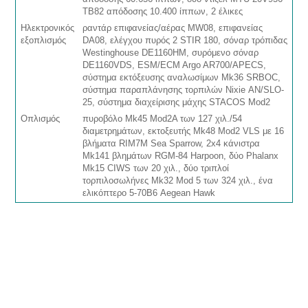
ΤΒ82 απόδοσης 10.400 ίππων, 2 έλικες
Ηλεκτρονικός
ραντάρ επιφανείας/αέρας MW08, επιφανείας
εξοπλισμός
DA08, ελέγχου πυρός 2 STIR 180, σόναρ τρόπιδας
Westinghouse DE1160HM, συρόμενο σόναρ
DE1160VDS, ESM/ECM Argo AR700/APECS,
σύστημα εκτόξευσης αναλωσίμων Mk36 SRBOC,
σύστημα παραπλάνησης τορπιλών Nixie ΑΝ/SLO-
25, σύστημα διαχείρισης μάχης STACOS Mod2
Οπλισμός
πυροβόλο Mk45 Mod2A των 127 χιλ./54
διαμετρημάτων, εκτοξευτής Mk48 Mod2 VLS με 16
βλήματα RIM7Μ Sea Sparrow, 2x4 κάνιστρα
Mk141 βλημάτων RGM-84 Harpoon, δύο Phalanx
Mk15 CIWS των 20 χιλ., δύο τριπλοί
τορπιλοσωλήνες Mk32 Mod 5 των 324 χιλ., ένα
ελικόπτερο 5-70Β6 Aegean Hawk