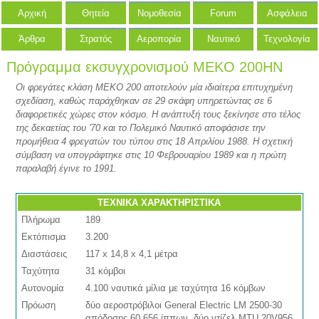
Αρχική
Θητεία
Νομοθεσία
Forum
Ασφάλεια
Άρθρα
Στρατός
Αεροπορία
Ναυτικό
Τεχνολογία
Πρόγραμμα εκσυγχρονισμού MEKO 200HN
Οι φρεγάτες κλάση MEKO 200 αποτελούν μία ιδιαίτερα επιτυχημένη
σχεδίαση, καθώς παράχθηκαν σε 29 σκάφη υπηρετώντας σε 6
διαφορετικές χώρες στον κόσμο. Η ανάπτυξή τους ξεκίνησε στο τέλος
της δεκαετίας του '70 και το Πολεμικό Ναυτικό αποφάσισε την
προμήθεια 4 φρεγατών του τύπου στις 18 Απριλίου 1988. Η σχετική
σύμβαση να υπογράφτηκε στις 10 Φεβρουαρίου 1989 και η πρώτη
παραλαβή έγινε το 1991.
ΤΕΧΝΙΚΑ ΧΑΡΑΚΤΗΡΙΣΤΙΚΑ
Πλήρωμα
189
Εκτόπισμα
3.200
Διαστάσεις
117 x 14,8 x 4,1 μέτρα
Ταχύτητα
31 κόμβοι
Αυτονομία
4.100 ναυτικά μίλια με ταχύτητα 16 κόμβων
Πρόωση
δύο αεροστρόβιλοι General Electric LM 2500-30
απόδοσης 60.656 ίππων, δύο ντίζελ MTU 20V956