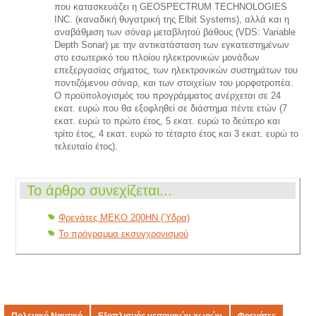
που κατασκευάζει η GEOSPECTRUM TECHNOLOGIES
INC. (καναδική θυγατρική της Elbit Systems), αλλά και η
αναβάθμιση των σόναρ μεταβλητού βάθους (VDS: Variable
Depth Sonar) με την αντικατάσταση των εγκατεστημένων
στο εσωτερικό του πλοίου ηλεκτρονικών μονάδων
επεξεργασίας σήματος, των ηλεκτρονικών συστημάτων του
ποντιζόμενου σόναρ, και των στοιχείων του μορφοτροπέα.
Ο προϋπολογισμός του προγράμματος ανέρχεται σε 24
εκατ. ευρώ που θα εξοφληθεί σε διάστημα πέντε ετών (7
εκατ. ευρώ το πρώτο έτος, 5 εκατ. ευρώ το δεύτερο και
τρίτο έτος, 4 εκατ. ευρώ το τέταρτο έτος και 3 εκατ. ευρώ το
τελευταίο έτος).
Το άρθρο συνεχίζεται...
Φρεγάτες MEKO 200HN (Ύδρα)
Το πρόγραμμα εκσυγχρονισμού