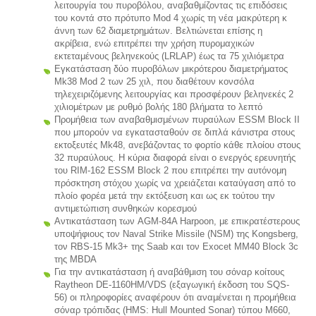
λειτουργία του πυροβόλου, αναβαθμίζοντας τις επιδόσεις
του κοντά στο πρότυπο Mod 4 χωρίς τη νέα μακρύτερη κ
άννη των 62 διαμετρημάτων. Βελτιώνεται επίσης η
ακρίβεια, ενώ επιτρέπει την χρήση πυρομαχικών
εκτεταμένους βεληνεκούς (LRLAP) έως τα 75 χιλιόμετρα
Εγκατάσταση δύο πυροβόλων μικρότερου διαμετρήματος
Mk38 Mod 2 των 25 χιλ, που διαθέτουν κονσόλα
τηλεχειριζόμενης λειτουργίας και προσφέρουν βεληνεκές 2
χιλιομέτρων με ρυθμό βολής 180 βλήματα το λεπτό
Προμήθεια των αναβαθμισμένων πυραύλων ESSM Block II
που μπορούν να εγκατασταθούν σε διπλά κάνιστρα στους
εκτοξευτές Mk48, ανεβάζοντας το φορτίο κάθε πλοίου στους
32 πυραύλους. Η κύρια διαφορά είναι ο ενεργός ερευνητής
του RIM-162 ESSM Block 2 που επιτρέπει την αυτόνομη
πρόσκτηση στόχου χωρίς να χρειάζεται καταύγαση από το
πλοίο φορέα μετά την εκτόξευση και ως εκ τούτου την
αντιμετώπιση συνθηκών κορεσμού
Αντικατάσταση των AGM-84A Harpoon, με επικρατέστερους
υποψήφιους τον Naval Strike Missile (NSM) της Kongsberg,
τον RBS-15 Mk3+ της Saab και τον Exocet MM40 Block 3c
της MBDA
Για την αντικατάσταση ή αναβάθμιση του σόναρ κοίτους
Raytheon DE-1160HM/VDS (εξαγωγική έκδοση του SQS-
56) οι πληροφορίες αναφέρουν ότι αναμένεται η προμήθεια
σόναρ τρόπιδας (HMS: Hull Mounted Sonar) τύπου M660,