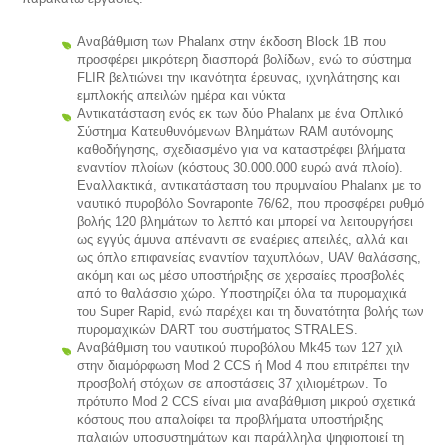
Αναβάθμιση των Phalanx στην έκδοση Block 1B που
προσφέρει μικρότερη διασπορά βολίδων, ενώ το σύστημα
FLIR βελτιώνει την ικανότητα έρευνας, ιχνηλάτησης και
εμπλοκής απειλών ημέρα και νύκτα
Αντικατάσταση ενός εκ των δύο Phalanx με ένα Οπλικό
Σύστημα Κατευθυνόμενων Βλημάτων RAM αυτόνομης
καθοδήγησης, σχεδιασμένο για να καταστρέφει βλήματα
εναντίον πλοίων (κόστους 30.000.000 ευρώ ανά πλοίο).
Εναλλακτικά, αντικατάσταση του πρυμναίου Phalanx με το
ναυτικό πυροβόλο Sovraponte 76/62, που προσφέρει ρυθμό
βολής 120 βλημάτων το λεπτό και μπορεί να λειτουργήσει
ως εγγύς άμυνα απέναντι σε εναέριες απειλές, αλλά και
ως όπλο επιφανείας εναντίον ταχυπλόων, UAV θαλάσσης,
ακόμη και ως μέσο υποστήριξης σε χερσαίες προσβολές
από το θαλάσσιο χώρο. Υποστηρίζει όλα τα πυρομαχικά
του Super Rapid, ενώ παρέχει και τη δυνατότητα βολής των
πυρομαχικών DART του συστήματος STRALES.
Αναβάθμιση του ναυτικού πυροβόλου Mk45 των 127 χιλ
στην διαμόρφωση Mod 2 CCS ή Mod 4 που επιτρέπει την
προσβολή στόχων σε αποστάσεις 37 χιλιομέτρων. Το
πρότυπο Mod 2 CCS είναι μια αναβάθμιση μικρού σχετικά
κόστους που απαλοίφει τα προβλήματα υποστήριξης
παλαιών υποσυστημάτων και παράλληλα ψηφιοποιεί τη