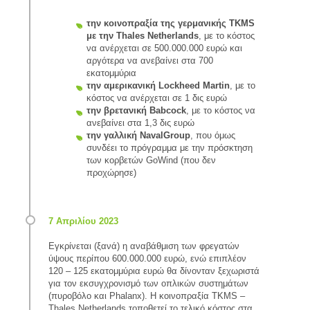
την κοινοπραξία της γερμανικής TKMS
με την Thales Netherlands
, με το κόστος
να ανέρχεται σε 500.000.000 ευρώ και
αργότερα να ανεβαίνει στα 700
εκατομμύρια
την αμερικανική Lockheed Martin
, με το
κόστος να ανέρχεται σε 1 δις ευρώ
την βρετανική Babcock
, με το κόστος να
ανεβαίνει στα 1,3 δις ευρώ
την γαλλική NavalGroup
, που όμως
συνδέει το πρόγραμμα με την πρόσκτηση
των κορβετών GoWind (που δεν
προχώρησε)
Εγκρίνεται (ξανά) η αναβάθμιση των φρεγατών
ύψους περίπου 600.000.000 ευρώ, ενώ επιπλέον
120 – 125 εκατομμύρια ευρώ θα δίνονταν ξεχωριστά
για τον εκσυγχρονισμό των οπλικών συστημάτων
(πυροβόλο και Phalanx). Η κοινοπραξία ΤΚΜS –
Thales Netherlands τοποθετεί το τελικό κόστος στα