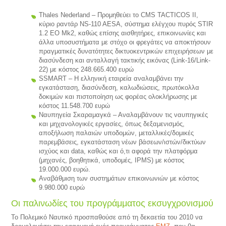
Thales Nederland – Προμηθεύει το CMS TACTICOS II,
κύριο ραντάρ NS-110 AESA, σύστημα ελέγχου πυρός STIR
1.2 EO Mk2, καθώς επίσης αισθητήρες, επικοινωνίες και
άλλα υποσυστήματα με στόχο οι φρεγάτες να αποκτήσουν
πραγματικές δυνατότητες δικτυοκεντρικών επιχειρήσεων με
διασύνδεση και ανταλλαγή τακτικής εικόνας (Link-16/Link-
22) με κόστος 248.665.400 ευρώ
SSMART – H ελληνική εταιρεία αναλαμβάνει την
εγκατάσταση, διασύνδεση, καλωδιώσεις, πρωτόκολλα
δοκιμών και πιστοποίηση ως φορέας ολοκλήρωσης με
κόστος 11.548.700 ευρώ
Ναυπηγεία Σκαραμαγκά – Αναλαμβάνουν τις ναυπηγικές
και μηχανολογικές εργασίες, όπως δεξαμενισμός,
αποξήλωση παλαιών υποδομών, μεταλλικές/δομικές
παρεμβάσεις, εγκατάσταση νέων βάσεων/ιστών/δικτύων
ισχύος και data, καθώς και ό,τι αφορά την πλατφόρμα
(μηχανές, βοηθητικά, υποδομές, IPMS) με κόστος
19.000.000 ευρώ.
Αναβάθμιση των συστημάτων επικοινωνιών με κόστος
9.980.000 ευρώ
Οι παλινωδίες του προγράμματος εκσυγχρονισμού
Το Πολεμικό Ναυτικό προσπαθoύσε από τη δεκαετία του 2010 να