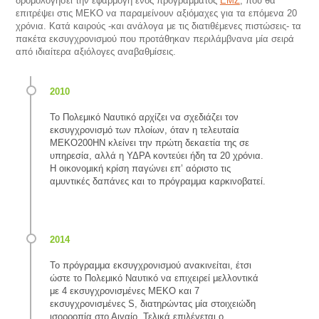
δρομολογήσει την εφαρμογή ενός προγράμματος
ΕΜΖ
, που θα
επιτρέψει στις ΜΕΚΟ να παραμείνουν αξιόμαχες για τα επόμενα 20
χρόνια. Κατά καιρούς -και ανάλογα με τις διατιθέμενες πιστώσεις- τα
πακέτα εκσυγχρονισμού που προτάθηκαν περιλάμβνανα μία σειρά
από ιδιαίτερα αξιόλογες αναβαθμίσεις.
Το Πολεμικό Ναυτικό αρχίζει να σχεδιάζει τον
εκσυγχρονισμό των πλοίων, όταν η τελευταία
ΜΕΚΟ200ΗΝ κλείνει την πρώτη δεκαετία της σε
υπηρεσία, αλλά η ΥΔΡΑ κοντεύει ήδη τα 20 χρόνια.
Η οικονομική κρίση παγώνει επ’ αόριστο τις
αμυντικές δαπάνες και το πρόγραμμα καρκινοβατεί.
Το πρόγραμμα εκσυγχρονισμού ανακινείται, έτσι
ώστε το Πολεμικό Ναυτικό να επιχειρεί μελλοντικά
με 4 εκσυγχρονισμένες ΜΕΚΟ και 7
εκσυγχρονισμένες S, διατηρώντας μία στοιχειώδη
ισορροπία στο Αιγαίο. Τελικά επιλέγεται ο