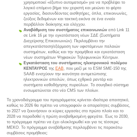
χρησιμοποιεί «έξυπνο αυτοματισμό» για να προβλέψει το
λογικό επόμενο βήμα του χειριστή και μειώνει το φόρτο
εργασίας, διασυνδέοντας αισθητήρες, όπλα, επικοινωνίες,
ζεύξεις δεδομένων και τακτική εικόνα σε ένα ενιαίο
περιβάλλον διοίκησης και ελέγχου.
Αναβάθμιση του συστήματος επικοινωνιών
από Link 11
σε Link 16 με την εγκατάσταση νέων ΣΔΕ (Συστήματα
Διαχείρισης Επικοινωνιών). Περιλαμβάνει την
απεγκατάσταση/εξάρμοση των υφιστάμενων παλαιών
συστημάτων, καθώς και την προμήθεια και εγκατάσταση
νέων συστημάτων Ψηφιακών Τηλεφωνικών Κέντρων.
Εγκατάσταση του συστήματος ηλεκτρονικού πολέμου
ΚΕΝΤΑΥΡΟΣ
της
ΕΑΒ
, που μαζί με το ESM SME-150 της
SAAB ενισχύουν την ικανότητα αντιμετώπισης
ηλεκτρονικών απειλών, όπως εχθρικά ραντάρ και
συστήματα καθοδήγησης πυραύλων. Το σουηδικό σύστημα
ενσωματώνεται στο νέο CMS των πλοίων.
Το χρονοδιάγραμμα του προγράμματος κρίνεται ιδιαίτερα απαιτητικό,
καθώς το 2026 θα πρέπει να υπογραφούν οι απαραίτητες συμβάσεις,
το 2027 να ξεκινήσουν οι κύριες εργασίες στο πρώτο πλοίο και το
2028 να παραδοθεί η πρώτη αναβαθμισμένη φρεγάτα. Έως το 2030,
το πρόγραμμα πρέπει να έχει ολοκληρωθεί και για τις τέσσερις
ΜΕΚΟ. Το πρόγραμμα αναβάθμισης περιλαμβάνει τις παρακάτω
συμβάσεις προμήθειας: