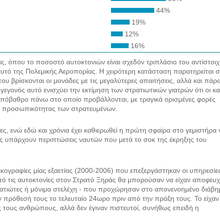
44%
19%
12%
16%
ς, όπου το ποσοστό αυτοκτονιών είναι σχεδόν τριπλάσιο του αντίστοι
υτό της Πολεμικής Αεροπορίας. Η χειρότερη κατάσταση παρατηρείται 
ου βρίσκονται οι μονάδες με τις μεγαλύτερες απαιτήσεις, αλλά και πάρ
εγονός αυτό ενισχύει την εκτίμηση των στρατιωτικών γιατρών ότι οι κ
 υπόβαθρο πάνω στο οποίο προβάλλονται, με τραγικά ορισμένες φορές
ης προσωπικότητας των στρατευμένων.
ίγες, ενώ εδώ και χρόνια έχει καθιερωθεί η πρώτη σφαίρα στο γεμιστήρα 
θώς υπάρχουν περιπτώσεις ναυτών που μετά το σοκ της έκρηξης του
κογραφίες μίας εξαετίας (2000-2006) που επεξεργάστηκαν οι υπηρεσίε
πό τις αυτοκτονίες στον Στρατό Ξηράς θα μπορούσαν να είχαν αποφευχ
τρατιώτες ή μόνιμα στελέχη - που προχώρησαν στο απονενοημένο διάβη
ν πρόθεσή τους το τελευταίο 24ωρο πριν από την πράξη τους. Το είχαν
ύς τους ανθρώπους, αλλά δεν έγιναν πιστευτοί, συνήθως επειδή η