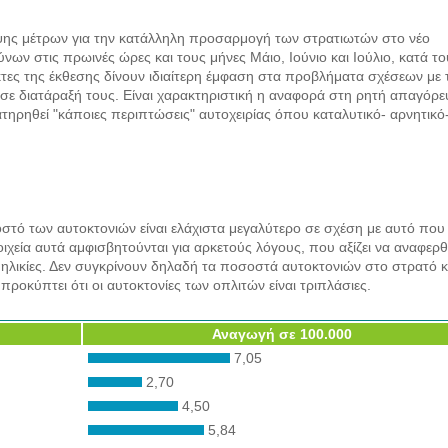
λήψης μέτρων για την κατάλληλη προσαρμογή των στρατιωτών στο νέο
ν στις πρωινές ώρες και τους μήνες Μάιο, Ιούνιο και Ιούλιο, κατά το
τες της έκθεσης δίνουν ιδιαίτερη έμφαση στα προβλήματα σχέσεων με 
σε διατάραξή τους. Είναι χαρακτηριστική η αναφορά στη ρητή απαγόρ
ηρηθεί "κάποιες περιπτώσεις" αυτοχειρίας όπου καταλυτικό- αρνητικό
οστό των αυτοκτονιών είναι ελάχιστα μεγαλύτερο σε σχέση με αυτό που
ιχεία αυτά αμφισβητούνται για αρκετούς λόγους, που αξίζει να αναφερ
ηλικίες. Δεν συγκρίνουν δηλαδή τα ποσοστά αυτοκτονιών στο στρατό κα
προκύπτει ότι οι αυτοκτονίες των οπλιτών είναι τριπλάσιες.
Αναγωγή σε 100.000
7,05
2,70
4,50
5,84