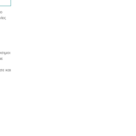
το
ίες
ύσιμοι
με
σε και