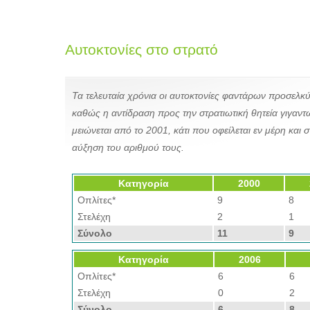
Αυτοκτονίες στο στρατό
Τα τελευταία χρόνια οι αυτοκτονίες φαντάρων προσελ
καθώς η αντίδραση προς την στρατιωτική θητεία γιγαν
μειώνεται από το 2001, κάτι που οφείλεται εν μέρη και 
αύξηση του αριθμού τους.
Κατηγορία
2000
Οπλίτες*
9
8
Στελέχη
2
1
Σύνολο
11
9
Κατηγορία
2006
Οπλίτες*
6
6
Στελέχη
0
2
Σύνολο
6
8