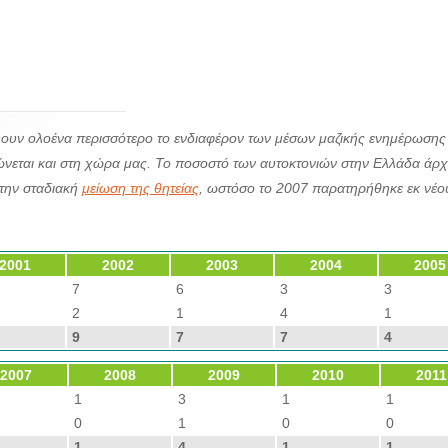
κύουν ολοένα περισσότερο το ενδιαφέρον των μέσων μαζικής ενημέρωσης
τώνεται και στη χώρα μας. Το ποσοστό των αυτοκτονιών στην Ελλάδα άρχ
στην σταδιακή
μείωση της θητείας
, ωστόσο το 2007 παρατηρήθηκε εκ νέο
2001
2002
2003
2004
2005
7
6
3
3
2
1
4
1
9
7
7
4
2007
2008
2009
2010
2011
1
3
1
1
0
1
0
0
1
4
1
1