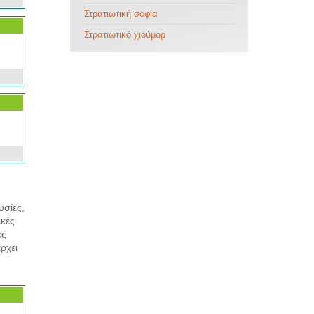
Στρατιωτική σοφία
Στρατιωτικό χιούμορ
υσίες,
ικές
ες
ρχει