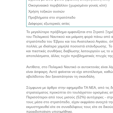
Οικογενειακό περιβάλλον (χωρισμένοι γονείς κλπ)
Χρήση τοξικών ουσιών
Προβλήματα στο στρατόπεδο
Διάφορες εξωτερικές αιτίες
Το μεγαλύτερο πρόβλημα εμφανίζεται στο Στρατό Ξηρά
του Πολεμικού Ναυτικού και μιάμιση φορά πάνω από α
στρατόπεδα του Έβρου και του Ανατολικού Αιγαίου, όπ
πολλές με ιδιαίτερα χαμηλά ποσοστά επάνδρωσης. Το γ
και πιεστικές συνθήκες διαβίωσης λειτουργούν ως το
αποτελέσματα, άλλες τυχόν προβληματικές πτυχές τ
Αντίθετα, στο Πολεμικό Ναυτικό οι αυτοκτονίες είναι λ
είναι άσφαιρη. Αυτό φαίνεται να είχε αποτέλεσμα, κα
αβολίδοτου δεν ξαναπάτησαν τη σκανδάλη.
Σύμφωνα με άρθρο στην εφημερίδα ΤΑ ΝΕΑ, από τις δι
στρατεύματος προκύπτει ότι τουλάχιστον ορισμένες α
Περισσότεροι από τους μισούς (52%) αυτόχειρες - σ
τους μέσα στο στρατόπεδο, είχαν εκφράσει ανοιχτά τη
εκμυστηρευθεί είτε σε συναδέλφους τους είτε σε δικο
προειδοποίηση υποτιμήθηκε.