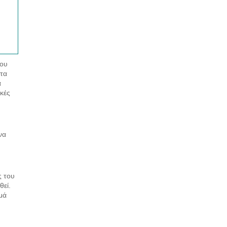
χου
στα
α
ακές
να
ς του
θεί.
μά