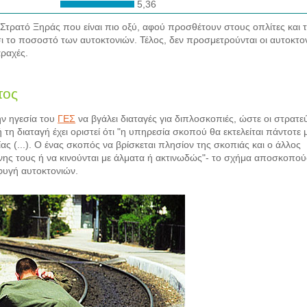
5,36
ρατό Ξηράς που είναι πιο οξύ, αφού προσθέτουν στους οπλίτες και 
 το ποσοστό των αυτοκτονιών. Τέλος, δεν προσμετρούνται οι αυτοκτον
αραχές.
τος
ν ηγεσία του
ΓΕΣ
να βγάλει διαταγές για διπλοσκοπιές, ώστε οι στρατε
 τη διαταγή έχει οριστεί ότι "η υπηρεσία σκοπού θα εκτελείται πάντοτε 
ς (...). Ο ένας σκοπός να βρίσκεται πλησίον της σκοπιάς και ο άλλος
νης τους ή να κινούνται με άλματα ή ακτινωδώς"- το σχήμα αποσκοπού
φυγή αυτοκτονιών.