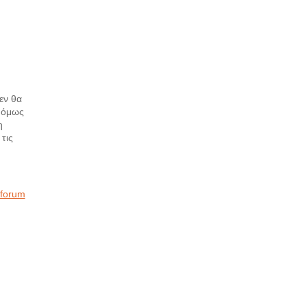
εν θα
 όμως
η
τις
 forum