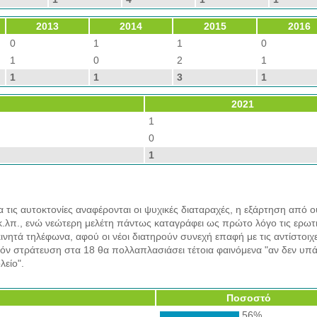
2013
2014
2015
2016
0
1
1
0
1
0
2
1
1
1
3
1
2021
1
0
1
α τις αυτοκτονίες αναφέρονται οι ψυχικές διαταραχές, η εξάρτηση από ο
κ.λπ., ενώ νεώτερη μελέτη πάντως καταγράφει ως πρώτο λόγο τις ερωτ
κινητά τηλέφωνα, αφού οι νέοι διατηρούν συνεχή επαφή με τις αντίστοιχ
υχόν στράτευση στα 18 θα πολλαπλασιάσει τέτοια φαινόμενα "αν δεν υπά
λείο".
Ποσοστό
56%