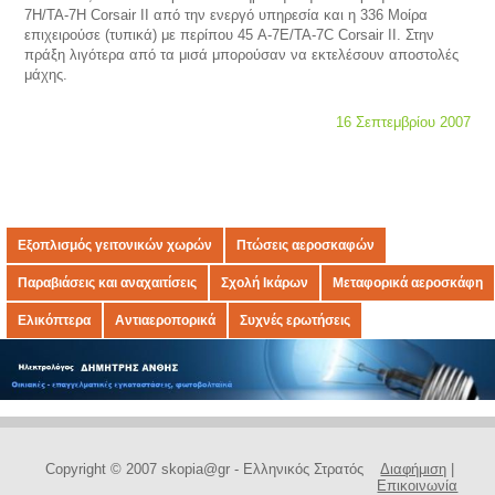
7H/TA-7H Corsair II από την ενεργό υπηρεσία και η 336 Μοίρα
επιχειρούσε (τυπικά) με περίπου 45 A-7E/TA-7C Corsair II. Στην
πράξη λιγότερα από τα μισά μπορούσαν να εκτελέσουν αποστολές
μάχης.
16 Σεπτεμβρίου 2007
Εξοπλισμός γειτονικών χωρών
Πτώσεις αεροσκαφών
Παραβιάσεις και αναχαιτίσεις
Σχολή Ικάρων
Μεταφορικά αεροσκάφη
Ελικόπτερα
Αντιαεροπορικά
Συχνές ερωτήσεις
Copyright © 2007 skopia@gr - Ελληνικός Στρατός
Διαφήμιση
|
Επικοινωνία