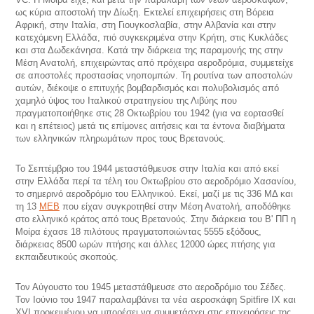
ως κύρια αποστολή την Δίωξη. Εκτελεί επιχειρήσεις στη Βόρεια
Αφρική, στην Ιταλία, στη Γιουγκοσλαβία, στην Αλβανία και στην
κατεχόμενη Ελλάδα, πιό συγκεκριμένα στην Κρήτη, στις Κυκλάδες
και στα Δωδεκάνησα. Κατά την διάρκεια της παραμονής της στην
Μέση Ανατολή, επιχειρώντας από πρόχειρα αεροδρόμια, συμμετείχε
σε αποστολές προστασίας νηοπομπών. Τη ρουτίνα των αποστολών
αυτών, διέκοψε ο επιτυχής βομβαρδισμός και πολυβολισμός από
χαμηλό ύψος του Ιταλικού στρατηγείου της Λιβύης που
πραγματοποιήθηκε στις 28 Οκτωβρίου του 1942 (για να εορτασθεί
και η επέτειος) μετά τις επίμονες αιτήσεις και τα έντονα διαβήματα
των ελληνικών πληρωμάτων προς τους Βρετανούς.
Το Σεπτέμβριο του 1944 μεταστάθμευσε στην Ιταλία και από εκεί
στην Ελλάδα περί τα τέλη του Οκτωβρίου στο αεροδρόμιο Χασανίου,
το σημερινό αεροδρόμιο του Ελληνικού. Εκεί, μαζί με τις 336 ΜΔ και
τη 13
ΜΕΒ
που είχαν συγκροτηθεί στην Μέση Ανατολή, αποδόθηκε
στο ελληνικό κράτος από τους Βρετανούς. Στην διάρκεια του Β' ΠΠ η
Μοίρα έχασε 18 πιλότους πραγματοποιώντας 5555 εξόδους,
διάρκειας 8500 ωρών πτήσης και άλλες 12000 ώρες πτήσης για
εκπαιδευτικούς σκοπούς.
Τον Αύγουστο του 1945 μεταστάθμευσε στο αεροδρόμιο του Σέδες.
Τον Ιούνιο του 1947 παραλαμβάνει τα νέα αεροσκάφη Spitfire IX και
XVI προκειμένου να μπορέσει να συμμετάσχει στις επιχειρήσεις της