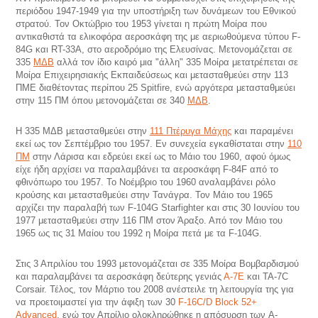
περιόδου 1947-1949 για την υποστήριξη των δυνάμεων του Εθνικού
στρατού. Τον Οκτώβριο του 1953 γίνεται η πρώτη Μοίρα που
αντικαθιστά τα ελικοφόρα αεροσκάφη της με αεριωθούμενα τύπου F-
84G και RT-33A, στο αεροδρόμιο της Ελευσίνας. Μετονομάζεται σε
335
ΜΔΒ
αλλά τον ίδιο καιρό μια "άλλη" 335 Μοίρα μετατρέπεται σε
Μοίρα Επιχειρησιακής Εκπαιδεύσεως και μετασταθμεύει στην 113
ΠΜΕ διαθέτοντας περίπου 25 Spitfire, ενώ αργότερα μετασταθμεύει
στην 115 ΠΜ όπου μετονομάζεται σε 340
ΜΔΒ
.
Η 335 ΜΔΒ μετασταθμεύει στην
111 Πτέρυγα Μάχης
και παραμένει
εκεί ως τον Σεπτέμβριο του 1957. Εν συνεχεία εγκαθίσταται στην
110
ΠΜ
στην Λάρισα και εδρεύει εκεί ως το Μάιο του 1960, αφού όμως
είχε ήδη αρχίσει να παραλαμβάνει τα αεροσκάφη F-84F από το
φθινόπωρο του 1957. Το Νοέμβριο του 1960 αναλαμβάνει ρόλο
κρούσης και μετασταθμεύει στην Τανάγρα. Τον Μάιο του 1965
αρχίζει την παραλαβή των F-104G Starfighter και στις 30 Ιουνίου του
1977 μετασταθμεύει στην 116 ΠΜ στον Άραξο. Από τον Μάιο του
1965 ως τις 31 Μαίου του 1992 η Μοίρα πετά με τα F-104G.
Στις 3 Απριλίου του 1993 μετονομάζεται σε 335 Μοίρα Βομβαρδισμού
και παραλαμβάνει τα αεροσκάφη δεύτερης γενιάς
Α-7Ε
και TA-7C
Corsair. Τέλος, τον Μάρτιο του 2008 ανέστειλε τη λειτουργία της για
να προετοιμαστεί για την άφιξη των 30
F-16C/D Block 52+
Advanced
, ενώ τον Απρίλιο ολοκληρώθηκε η απόσυρση των A-