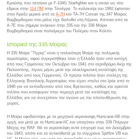
Κρούσης που πετούσε με F-104G Starfighter και η οποία ως τότε
έδρευε στην
114 ΠΜ
στην Τανάγρα. Το καλακαίρι του 1992 έφτασαν
στον Άραξο μερικά από τα
A-7H
και ΤΑ-7Η Corsair της 347 Μοίρας
Βομβαρδισμού που μόλις είχε διαλυθεί στη Λάρισα. Κάποια από τα
Α-7Ε που σήμερα ανήκουν στην 335 και την 336 Μοίρα
Βομβαρδισμού είναι παλαίμαχοι του Πολέμου στον Κόλπο.
Ιστορικό της 335 Μοίρας
Η 335 Μοίρα "Τίγρης" είναι η παλαιότερη Μοίρα της πολεμικής
αεροπορίας, αφού συγκροτήθηκε όταν η Ελλάδα ήταν υπό κατοχή
από τους Γερμανούς τον Οκτώβριο του 1941 στο αεροδρόμιο Ακίρ της
Παλαιστίνης, λίγους μήνες μετά την ολοκληρωτική κατάληψη της
Ελλάδας από τους Γερμανούς. Οι πρώτοι πιλότοι ήταν στελέχη της
Ελληνικής Βασιλικής Αεροπορίας που είχαν σταλεί στο Ιράκ από το
1940 για να εκπαιδευτούν από τους Βρετανούς, καθώς και αρκετοί
πιλότοι που κατέφυγαν στην περιοχή μετά την κατάληψη της
Ελλάδας για να συνεχίσουν τον αγώνα ως την απελευθέρωση της
χώρας.
Η Μοίρα εφοδιάστηκε με τα μαχητικά αεροσκάφη Hurricane-IIB στην
αρχή, και μετά με τα Hurricane-IIC και υπαγόταν στην 339 Πτέρυγα
Μάχης της RAF. Με τα αεροσκάφη αυτά επιχειρεί έως τον Δεκέμβριο
του 1943, οπότε και τα αντικαθιστά με τα σύγχρονα Spitfire VB και
VC. Η Μοίρα είχε, και μετά την παραλαβή των νέων αεροσκαφών,