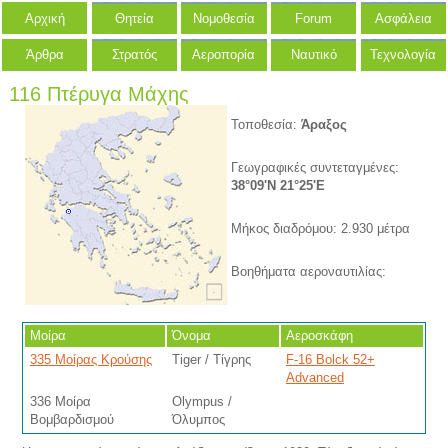
Αρχική
Θητεία
Νομοθεσία
Forum
Ασφάλεια
Άρθρα
Στρατός
Αεροπορία
Ναυτικό
Τεχνολογία
116 Πτέρυγα Μάχης
Τοποθεσία:
Άραξος
Γεωγραφικές συντεταγμένες:
38°09'N 21°25'E
Μήκος διαδρόμου: 2.930 μέτρα
Βοηθήματα αεροναυτιλίας:
Μοίρα
Όνομα
Αεροσκάφη
335 Μοίρας Κρούσης
Tiger / Τίγρης
F-16 Bolck 52+
Advanced
336 Μοίρα
Olympus /
Βομβαρδισμού
Όλυμπος