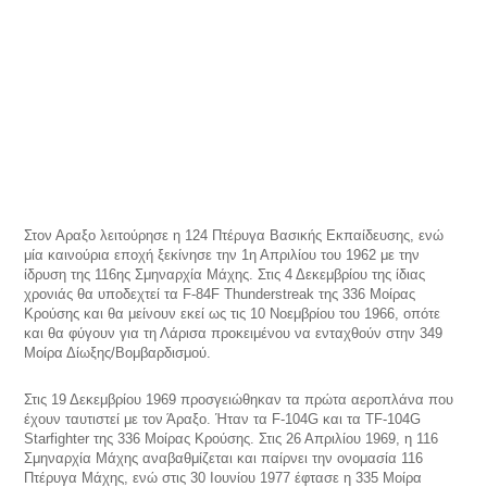
Στον Αραξο λειτούρησε η 124 Πτέρυγα Βασικής Εκπαίδευσης, ενώ
μία καινούρια εποχή ξεκίνησε την 1η Απριλίου του 1962 με την
ίδρυση της 116ης Σμηναρχία Μάχης. Στις 4 Δεκεμβρίου της ίδιας
χρονιάς θα υποδεχτεί τα F-84F Thunderstreak της 336 Μοίρας
Κρούσης και θα μείνουν εκεί ως τις 10 Νοεμβρίου του 1966, οπότε
και θα φύγουν για τη Λάρισα προκειμένου να ενταχθούν στην 349
Μοίρα Δίωξης/Βομβαρδισμού.
Στις 19 Δεκεμβρίου 1969 προσγειώθηκαν τα πρώτα αεροπλάνα που
έχουν ταυτιστεί με τον Άραξο. Ήταν τα F-104G και τα TF-104G
Starfighter της 336 Μοίρας Κρούσης. Στις 26 Απριλίου 1969, η 116
Σμηναρχία Μάχης αναβαθμίζεται και παίρνει την ονομασία 116
Πτέρυγα Μάχης, ενώ στις 30 Ιουνίου 1977 έφτασε η 335 Μοίρα