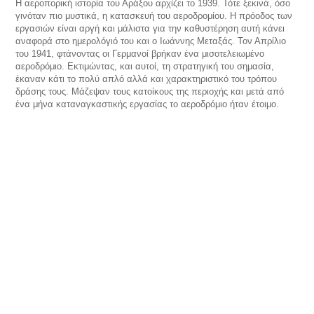
Η αεροπορική ιστορία του Αράξου αρχίζει το 1939. Τότε ξεκινά, όσο
γινόταν πιο μυστικά, η κατασκευή του αεροδρομίου. Η πρόοδος των
εργασιών είναι αργή και μάλιστα για την καθυστέρηση αυτή κάνει
αναφορά στο ημερολόγιό του και ο Ιωάννης Μεταξάς. Τον Απρίλιο
του 1941, φτάνοντας οι Γερμανοί βρήκαν ένα μισοτελειωμένο
αεροδρόμιο. Εκτιμώντας, και αυτοί, τη στρατηγική του σημασία,
έκαναν κάτι το πολύ απλό αλλά και χαρακτηριστικό του τρόπου
δράσης τους. Μάζεψαν τους κατοίκους της περιοχής και μετά από
ένα μήνα καταναγκαστικής εργασίας το αεροδρόμιο ήταν έτοιμο.