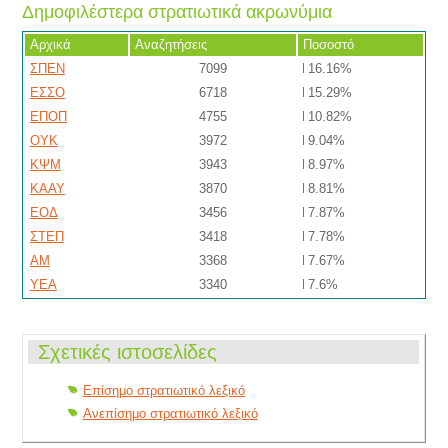
Δημοφιλέστερα στρατιωτικά ακρωνύμια
Αρχικά
Αναζητήσεις
Ποσοστό
ΣΠΕΝ
7099
16.16%
ΕΣΣΟ
6718
15.29%
ΕΠΟΠ
4755
10.82%
ΟΥΚ
3972
9.04%
ΚΨΜ
3943
8.97%
ΚΑΑΥ
3870
8.81%
ΕΟΔ
3456
7.87%
ΣΤΕΠ
3418
7.78%
ΑΜ
3368
7.67%
ΥΕΑ
3340
7.6%
Σχετικές ιστοσελίδες
Επίσημο στρατιωτικό λεξικό
Ανεπίσημο στρατιωτικό λεξικό