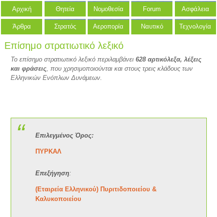
Αρχική
Θητεία
Νομοθεσία
Forum
Ασφάλεια
Άρθρα
Στρατός
Αεροπορία
Ναυτικό
Τεχνολογία
Επίσημο στρατιωτικό λεξικό
Το επίσημο στρατιωτικό λεξικό περιλαμβάνει
628 αρτικόλεξα, λέξεις
και φράσεις
, που χρησιμοποιούνται και στους τρεις κλάδους των
Ελληνικών Ενόπλων Δυνάμεων.
Επιλεγμένος Όρος:
ΠΥΡΚΑΛ
Επεξήγηση
:
(Εταιρεία Ελληνικού) Πυριτιδοποιείου &
Καλυκοποιείου