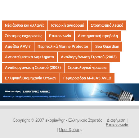
Νέα άρθρα και αλλαγές
Ιστορική αναδρομή
Στρατιωτικό λεξικό
Σύντομες ευχαριστίες
Επικοινωνία
Διαφημιστική προβολή
Αμφίβιά AAV-7
Περιπολικά Marine Protector
Sea Guardian
Αντισταθμιστικά ωφελήματα
Αναδιοργάνωση Στρατού (2002)
Αναδιοργάνωση Στρατού (2008)
Στρατολογικά γραφεία
Ελληνική Βιομηχανία Όπλων
Γεφυροφόρα M-48A5 AVLB
Copyright © 2007 skopia@gr - Ελληνικός Στρατός
Διαφήμιση
|
Επικοινωνία
|
Όροι Χρήσης