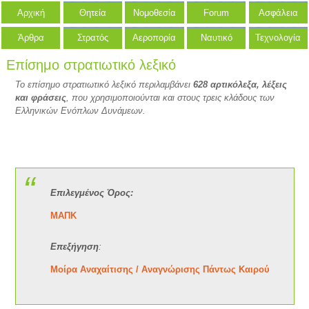
Αρχική
Θητεία
Νομοθεσία
Forum
Ασφάλεια
Άρθρα
Στρατός
Αεροπορία
Ναυτικό
Τεχνολογία
Επίσημο στρατιωτικό λεξικό
Το επίσημο στρατιωτικό λεξικό περιλαμβάνει
628 αρτικόλεξα, λέξεις
και φράσεις
, που χρησιμοποιούνται και στους τρεις κλάδους των
Ελληνικών Ενόπλων Δυνάμεων.
Επιλεγμένος Όρος:
ΜΑΠΚ
Επεξήγηση
:
Μοίρα Αναχαίτισης / Αναγνώρισης Πάντως Καιρού