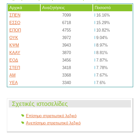
Αρχικά
Αναζητήσεις
Ποσοστό
ΣΠΕΝ
7099
16.16%
ΕΣΣΟ
6718
15.29%
ΕΠΟΠ
4755
10.82%
ΟΥΚ
3972
9.04%
ΚΨΜ
3943
8.97%
ΚΑΑΥ
3870
8.81%
ΕΟΔ
3456
7.87%
ΣΤΕΠ
3418
7.78%
ΑΜ
3368
7.67%
ΥΕΑ
3340
7.6%
Σχετικές ιστοσελίδες
Επίσημο στρατιωτικό λεξικό
Ανεπίσημο στρατιωτικό λεξικό