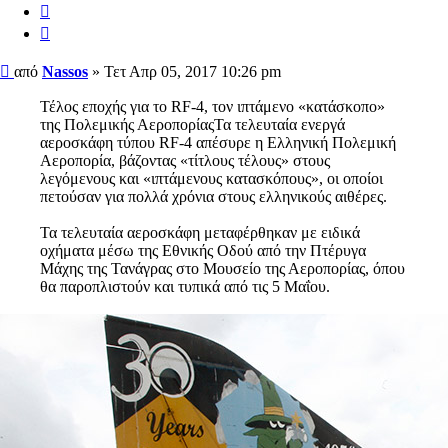
Αναφορά
Παράθεση
Δημοσίευση
από
Nassos
»
Τετ Απρ 05, 2017 10:26 pm
Τέλος εποχής για το RF-4, τον ιπτάμενο «κατάσκοπο»
της Πολεμικής ΑεροπορίαςΤα τελευταία ενεργά
αεροσκάφη τύπου RF-4 απέσυρε η Ελληνική Πολεμική
Αεροπορία, βάζοντας «τίτλους τέλους» στους
λεγόμενους και «ιπτάμενους κατασκόπους», οι οποίοι
πετούσαν για πολλά χρόνια στους ελληνικούς αιθέρες.
Τα τελευταία αεροσκάφη μεταφέρθηκαν με ειδικά
οχήματα μέσω της Εθνικής Οδού από την Πτέρυγα
Μάχης της Τανάγρας στο Μουσείο της Αεροπορίας, όπου
θα παροπλιστούν και τυπικά από τις 5 Μαΐου.
Το RF-4E αποτελεί παραλλαγή του μαχητικού F-4E και
διαφοροποιείται από αυτό ως προς τις φωτομηχανές που
φέρει στο ρύγχος με δυνατότητα παρατήρησης προς τα
πλάγια και προς τα πίσω. Από τις τέσσερις διαφορετικού
τύπου κάμερες που μπορούν να μεταφερθούν σίγουρα τις
πιο εντυπωσιακές δυνατότητες έχει η κάμερα τύπου
LOROP KS-127A, η οποία έχει τη δυνατότητα λήψης