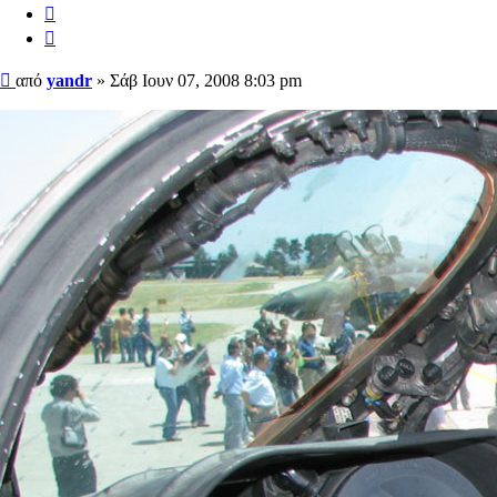
Αναφορά
Παράθεση
Δημοσίευση
από
yandr
»
Σάβ Ιουν 07, 2008 8:03 pm