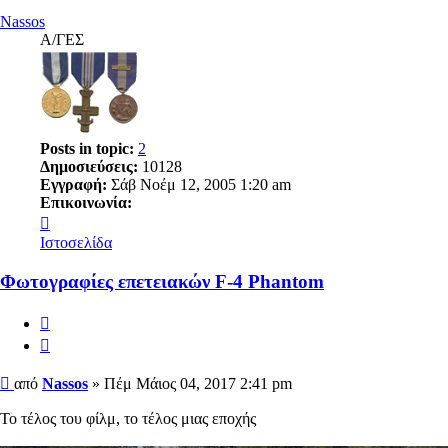
Nassos
Α/ΓΕΣ
Posts in topic:
2
Δημοσιεύσεις:
10128
Εγγραφή:
Σάβ Νοέμ 12, 2005 1:20 am
Επικοινωνία:
Επικοινωνία
Nassos
Ιστοσελίδα
Φωτογραφίες επετειακών F-4 Phantom
Αναφορά
Παράθεση
Δημοσίευση
από
Nassos
»
Πέμ Μάιος 04, 2017 2:41 pm
Το τέλος του φίλμ, το τέλος μιας εποχής