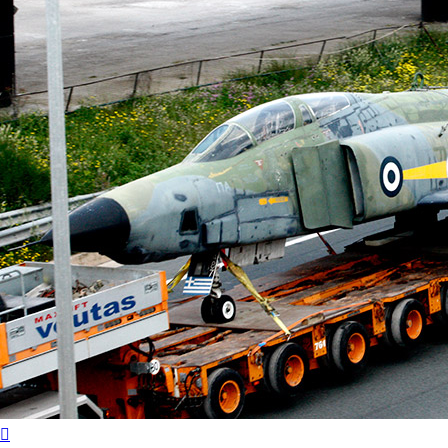
Μέγιστη ταχύτητα:2,370 km/h ή 2.2 Mach
Επιχειρησιακή Οροφή: Πάνω από 15.240μ ή 50.000
πόδια
Πρώτο Θέμα
Κορυφή