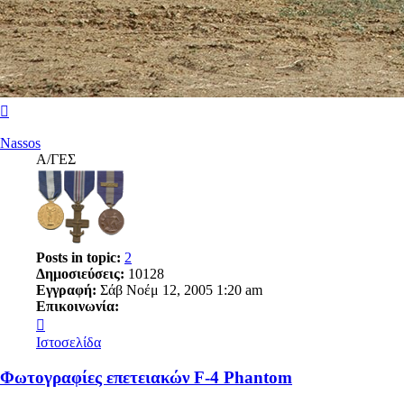
Κορυφή
Nassos
Α/ΓΕΣ
Posts in topic:
2
Δημοσιεύσεις:
10128
Εγγραφή:
Σάβ Νοέμ 12, 2005 1:20 am
Επικοινωνία:
Επικοινωνία
Nassos
Ιστοσελίδα
Φωτογραφίες επετειακών F-4 Phantom