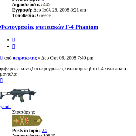
Δημοσιεύσεις:
445
Εγγραφή:
Δευ Ιούλ 28, 2008 8:21 am
Τοποθεσία:
Greece
Φωτογραφίες επετειακών F-4 Phantom
Αναφορά
Παράθεση
Δημοσίευση
από
πειραιωτης
»
Δευ Οκτ 06, 2008 7:40 pm
φοβερες εικονες! οι αερογραφιες ειναι κορυφη! τα f-4 ειναι παλια
μοντελα;
Κορυφή
yandr
Στρατάρχης
Posts in topic:
24
Δημοσιεύσεις:
10580