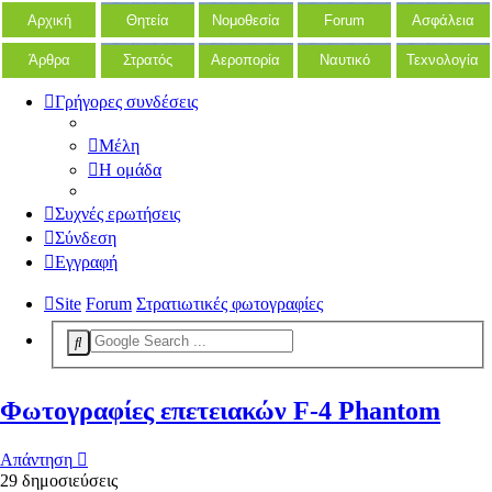
Αρχική
Θητεία
Νομοθεσία
Forum
Ασφάλεια
Άρθρα
Στρατός
Αεροπορία
Ναυτικό
Τεxνολογία
Γρήγορες συνδέσεις
Μέλη
Η ομάδα
Συχνές ερωτήσεις
Σύνδεση
Εγγραφή
Site
Forum
Στρατιωτικές φωτογραφίες
Φωτογραφίες επετειακών F-4 Phantom
Απάντηση
29 δημοσιεύσεις