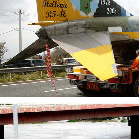
φωτογραφιών από ύψος 35.000 ποδιών. Διατίθεται επίσης
και το σύστημα αναγνώρισης υπερύθρων AAD-5, το
οποίο μπορεί να χρησιμοποιηθεί μέρα και νύχτα.
Μπορούν να επιχειρούν σε ύψη από ελάχιστα μέχρι
40.000 πόδια ανάλογα με το είδος αποστολής. Κυριότερη
αποστολή του ήταν η αναγνώριση πριν και μετά την
προσβολή ενός στόχου. Στη δεύτερη περίπτωση η
αποστολή ονομάζεται BDA (Battle Damage Assessment)
και η επιτυχία της είναι καίριος παράγοντας για το
σχεδιασμό επιχειρήσεων ΔΒ.
Η ολοκλήρωση της παραλαβής οκτώ καινούργιων RF-4E
το 1980 αναβάθμισε κατακόρυφα τις δυνατότητες
αναγνώρισης της ΠΑ. Ο μικρός αριθμός τους
συμπληρώθηκε το 1993 από 27 μεταχειρισμένα RF-4E
από δυτικογερμανικά αποθέματα.
Τεχνικά χαρακτηριστικά/Επιδόσεις
Πλήρωμα:2
Κινητήρες:2 General Electric J-79-GE-15 turbojet engines
with afterburners/Ώση:17.900 λίβρες
Εκπέτασμα Πτερύγων:11.7μ
Μήκος:19.1μ