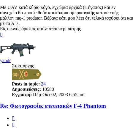
Με UAV κατά κύριο λόγο, εγχώρια αρχικά (Πήγασος) και εν
συνεχεία θα προστεθούν και κάποια αμερικανικής κατασκευής
μάλλον mq-1 predator. Βέβαια κάτι μου λέει ότι τελικά ισχύσει ότι και
με τα Α-7.
Είς οιωνός άριστος αμύνεσθαι περί πάτρης.
Κορυφή
yandr
Στρατάρχης
Posts in topic:
24
Δημοσιεύσεις:
10580
Εγγραφή:
Πέμ Οκτ 02, 2003 6:55 am
Re: Φωτογραφίες επετειακών F-4 Phantom
Αναφορά
Παράθεση