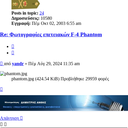
Posts in topic:
24
Δημοσιεύσεις:
10580
Εγγραφή:
Πέμ Οκτ 02, 2003 6:55 am
Re: Φωτογραφίες επετειακών F-4 Phantom
Αναφορά
Παράθεση
Δημοσίευση
από
yandr
»
Πέμ Αύγ 29, 2024 11:35 am
phantom.jpg (424.54 KiB) Προβλήθηκε 29959 φορές
Κορυφή
Απάντηση