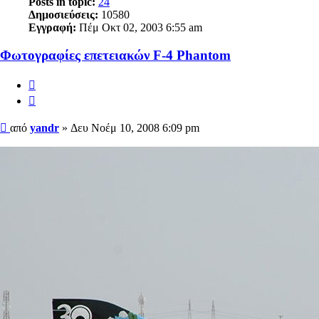
Posts in topic:
24
Δημοσιεύσεις:
10580
Εγγραφή:
Πέμ Οκτ 02, 2003 6:55 am
Φωτογραφίες επετειακών F-4 Phantom
Αναφορά
Παράθεση
Δημοσίευση
από
yandr
»
Δευ Νοέμ 10, 2008 6:09 pm