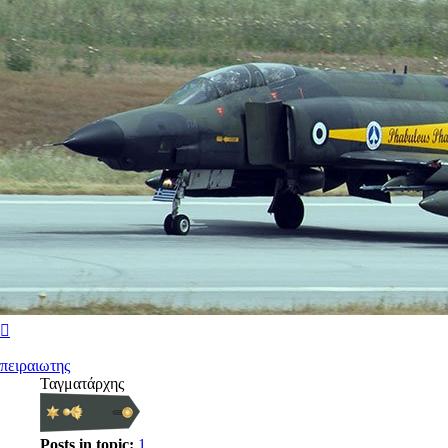
Κορυφή
πειραιωτης
Ταγματάρχης
Posts in topic:
1