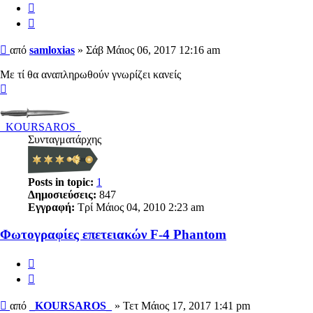
Αναφορά
Παράθεση
Δημοσίευση
από
samloxias
»
Σάβ Μάιος 06, 2017 12:16 am
Με τί θα αναπληρωθούν γνωρίζει κανείς
Κορυφή
_KOURSAROS_
Συνταγματάρχης
Posts in topic:
1
Δημοσιεύσεις:
847
Εγγραφή:
Τρί Μάιος 04, 2010 2:23 am
Φωτογραφίες επετειακών F-4 Phantom
Αναφορά
Παράθεση
Δημοσίευση
από
_KOURSAROS_
»
Τετ Μάιος 17, 2017 1:41 pm