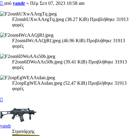
Δημοσίευση
από
yandr
»
Πέμ Σεπ 07, 2023 10:58 am
F2osnhUXwAAegTq.jpeg (38.27 KiB) Προβλήθηκε 31913
φορές
F2osnt4WcAAQjRf.jpeg (46.96 KiB) Προβλήθηκε 31913
φορές
F2osn6DWoAAs50b.jpeg (39.41 KiB) Προβλήθηκε 31913
φορές
F2ospEgWEAAuIan.jpeg (52.47 KiB) Προβλήθηκε 31913
φορές
Κορυφή
yandr
Στρατάρχης