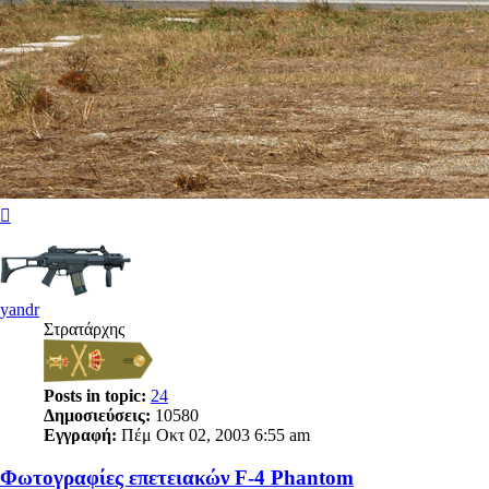
Κορυφή
yandr
Στρατάρχης
Posts in topic:
24
Δημοσιεύσεις:
10580
Εγγραφή:
Πέμ Οκτ 02, 2003 6:55 am
Φωτογραφίες επετειακών F-4 Phantom