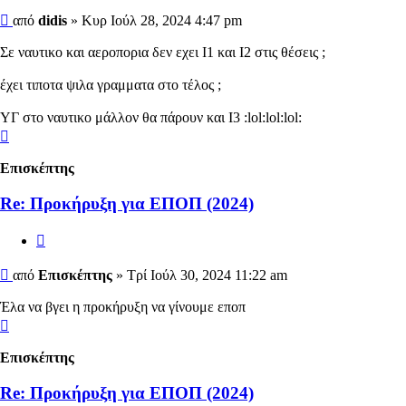
Δημοσίευση
από
didis
»
Κυρ Ιούλ 28, 2024 4:47 pm
Σε ναυτικο και αεροπορια δεν εχει Ι1 και Ι2 στις θέσεις ;
έχει τιποτα ψιλα γραμματα στο τέλος ;
ΥΓ στο ναυτικο μάλλον θα πάρουν και Ι3 :lol:lol:lol:
Κορυφή
Επισκέπτης
Re: Προκήρυξη για ΕΠΟΠ (2024)
Αναφορά
Δημοσίευση
από
Επισκέπτης
»
Τρί Ιούλ 30, 2024 11:22 am
Έλα να βγει η προκήρυξη να γίνουμε εποπ
Κορυφή
Επισκέπτης
Re: Προκήρυξη για ΕΠΟΠ (2024)