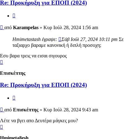
Re: Προκήρυξη για ΕΠΟΠ (2024)
Αναφορά
Δημοσίευση
από
Karampelas
»
Κυρ Ιούλ 28, 2024 1:56 am
Hmimetastash έγραψε:
Σάβ Ιούλ 27, 2024 10:11 pm
Σε
ταξιαρχο βαραμε κανονική ή διπλή προσοχη;
Εσυ βαρα τρεις να εισαι σιγουρος
Κορυφή
Επισκέπτης
Re: Προκήρυξη για ΕΠΟΠ (2024)
Αναφορά
Δημοσίευση
από
Επισκέπτης
»
Κυρ Ιούλ 28, 2024 9:43 am
Λέτε να βγει απο Δευτέρα μάγκες μου?
Κορυφή
Hmimeta8esh