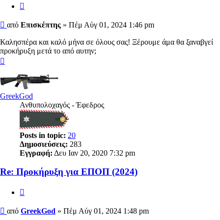
Αναφορά
Δημοσίευση
από
Επισκέπτης
»
Πέμ Αύγ 01, 2024 1:46 pm
Καλησπέρα και καλό μήνα σε όλους σας! Ξέρουμε άμα θα ξαναβγεί
προκήρυξη μετά το από αυτην;
Κορυφή
GreekGod
Ανθυπολοχαγός - Έφεδρος
Posts in topic:
20
Δημοσιεύσεις:
283
Εγγραφή:
Δευ Ιαν 20, 2020 7:32 pm
Re: Προκήρυξη για ΕΠΟΠ (2024)
Αναφορά
Δημοσίευση
από
GreekGod
»
Πέμ Αύγ 01, 2024 1:48 pm