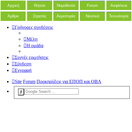
Αρχική
Θητεία
Νομοθεσία
Forum
Ασφάλεια
Άρθρα
Στρατός
Αεροπορία
Ναυτικό
Τεxνολογία
Γρήγορες συνδέσεις
Μέλη
Η ομάδα
Συχνές ερωτήσεις
Σύνδεση
Εγγραφή
Site
Forum
Προκηρύξεις για ΕΠΟΠ και ΟΒΑ