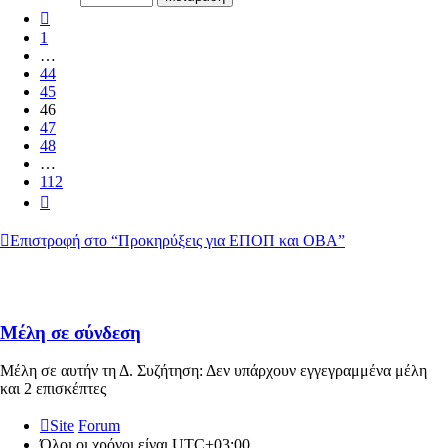
112
Προηγούμενη
1
…
44
45
46
47
48
…
112
Επόμενη
Επιστροφή στο “Προκηρύξεις για ΕΠΟΠ και ΟΒΑ”
Μέλη σε σύνδεση
Μέλη σε αυτήν τη Δ. Συζήτηση: Δεν υπάρχουν εγγεγραμμένα μέλη
και 2 επισκέπτες
Site
Forum
Όλοι οι χρόνοι είναι
UTC+03:00