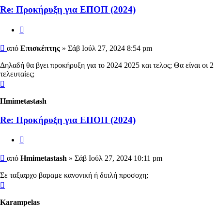
Re: Προκήρυξη για ΕΠΟΠ (2024)
Αναφορά
Δημοσίευση
από
Επισκέπτης
»
Σάβ Ιούλ 27, 2024 8:54 pm
Δηλαδή θα βγει προκήρυξη για το 2024 2025 και τελος; Θα είναι οι 2
τελευταίες;
Κορυφή
Hmimetastash
Re: Προκήρυξη για ΕΠΟΠ (2024)
Αναφορά
Δημοσίευση
από
Hmimetastash
»
Σάβ Ιούλ 27, 2024 10:11 pm
Σε ταξιαρχο βαραμε κανονική ή διπλή προσοχη;
Κορυφή
Karampelas