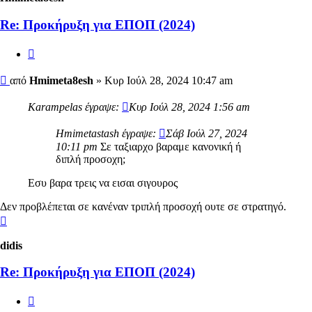
Re: Προκήρυξη για ΕΠΟΠ (2024)
Αναφορά
Δημοσίευση
από
Hmimeta8esh
»
Κυρ Ιούλ 28, 2024 10:47 am
Karampelas έγραψε:
Κυρ Ιούλ 28, 2024 1:56 am
Hmimetastash έγραψε:
Σάβ Ιούλ 27, 2024
10:11 pm
Σε ταξιαρχο βαραμε κανονική ή
διπλή προσοχη;
Εσυ βαρα τρεις να εισαι σιγουρος
Δεν προβλέπεται σε κανέναν τριπλή προσοχή ουτε σε στρατηγό.
Κορυφή
didis
Re: Προκήρυξη για ΕΠΟΠ (2024)
Αναφορά