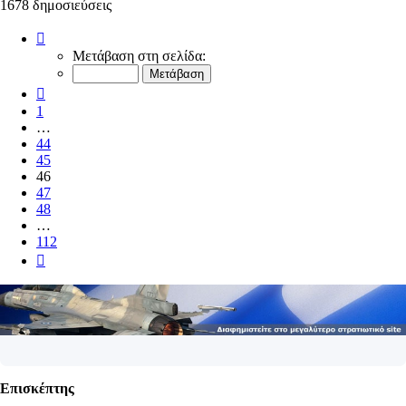
1678 δημοσιεύσεις
Σελίδα
46
Μετάβαση στη σελίδα:
από
112
Προηγούμενη
1
…
44
45
46
47
48
…
112
Επόμενη
Επισκέπτης