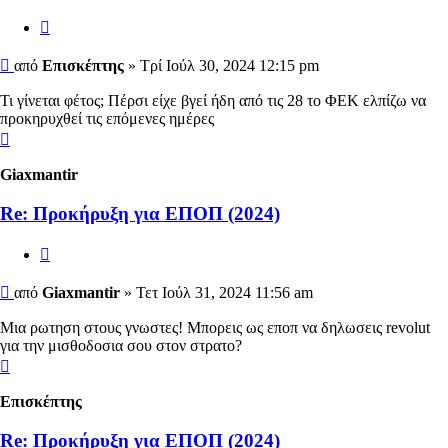
Αναφορά
Δημοσίευση
από
Επισκέπτης
»
Τρί Ιούλ 30, 2024 12:15 pm
Τι γίνεται φέτος; Πέρσι είχε βγεί ήδη από τις 28 το ΦΕΚ ελπίζω να
προκηρυχθεί τις επόμενες ημέρες
Κορυφή
Giaxmantir
Re: Προκήρυξη για ΕΠΟΠ (2024)
Αναφορά
Δημοσίευση
από
Giaxmantir
»
Τετ Ιούλ 31, 2024 11:56 am
Μια ρωτηση στους γνωστες! Μπορεις ως εποπ να δηλωσεις revolut
για την μισθοδοσια σου στον στρατο?
Κορυφή
Επισκέπτης
Re: Προκήρυξη για ΕΠΟΠ (2024)